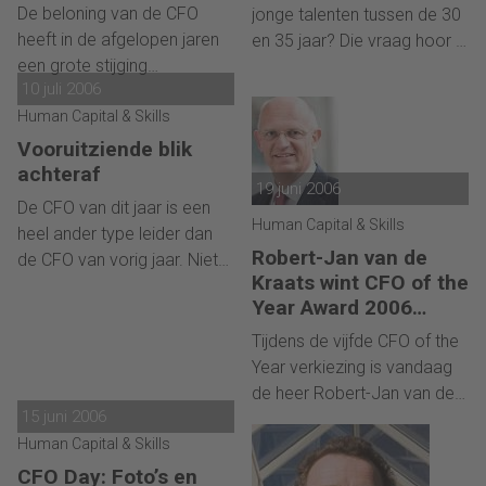
duurder
financiële professionals
hopen dat niet ook de
De beloning van de CFO
jonge talenten tussen de 30
maakt pijnlijk duidelijk hoe
fouten uit de private sector
heeft in de afgelopen jaren
en 35 jaar? Die vraag hoor ik
moeilijk het voor veel
worden overgenomen.
een grote stijging
nu overal. Er wordt weer
organisaties is om mensen
10 juli 2006
doorgemaakt.
gegroeid en dus wordt er
binnen de financiële functie
Commissarissen van
Human Capital & Skills
weer gezocht. Bijna
goed op te leiden en te
beursgenoteerde
dagelijks krijg ik een
Vooruitziende blik
ontwikkelen. Effectief
ondernemingen weten
telefoontje van een
achteraf
talentmanagement binnen
19 juni 2006
echter slecht te
headhunter of een relatie
De CFO van dit jaar is een
de financiële functie kan
onderbouwen waarom ze
met de vraag: Kent u nog
Human Capital & Skills
heel ander type leider dan
helpen om deze problemen
aan topbestuurders steeds
een (management, creatief,
Robert-Jan van de
de CFO van vorig jaar. Niet
gestructureerd aan te
vaker bonussen en aandelen
account, financieel,
Kraats wint CFO of the
zozeer omdat de CFO of
pakken.
toekennen.
software, projectleiding)
Year Award 2006
the Year-verkiezing een
talent dat op korte termijn
(beursfondsen)
geheel nieuwe opzet heeft
Tijdens de vijfde CFO of the
beschikbaar is om.
gekregen, als wel omdat de
Year verkiezing is vandaag
economische
de heer Robert-Jan van de
omstandigheden veranderd
15 juni 2006
Kraats van Randstad
zijn. De groei is ingetreden,
Human Capital & Skills
Holding tot CFO of the Year
en de CFO van het jaar heeft
2006 in de categorie
CFO Day: Foto’s en