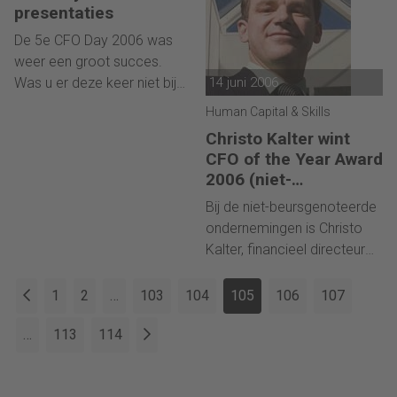
daar als geen ander op
beursgenoteerde
presentaties
geanticipeerd.
ondernemingen verkozen. In
De 5e CFO Day 2006 was
de categorie niet-
weer een groot succes.
beursgenoteerde
Was u er deze keer niet bij?
14 juni 2006
ondernemingen is de heer
Niet getreurd, ook vindt u
Human Capital & Skills
Christo Kalter van Oad
hier de foto's met een
Groep tot CFO of the Year
Christo Kalter wint
impressie van de dag.
CFO of the Year Award
2006 verkozen.
2006 (niet-
beursgenoteerd)
Bij de niet-beursgenoteerde
ondernemingen is Christo
Kalter, financieel directeur
Oad Groep CFO of the Year
2006 geworden. The
1
2
…
103
104
105
106
107
Hackett Group lichtte Oad
door en kwam tot de
…
113
114
conclusie dat Christo Kalter
aantoont dat expansie en