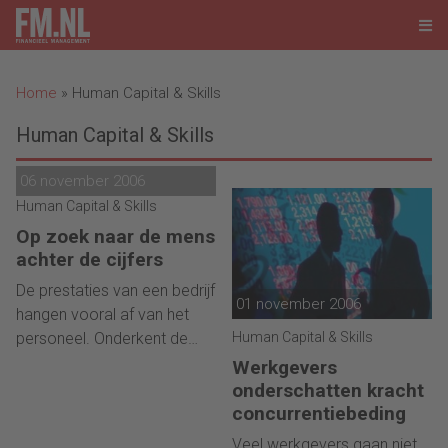
Home
»
Human Capital & Skills
Human Capital & Skills
06 november 2006
Human Capital & Skills
Op zoek naar de mens
achter de cijfers
De prestaties van een bedrijf
01 november 2006
hangen vooral af van het
Human Capital & Skills
personeel. Onderkent de
CFO dat wel in voldoende
Werkgevers
mate? En moet hij niet meer
onderschatten kracht
aandacht aan de menselijke
concurrentiebeding
kanten van het ondernemen
Veel werkgevers gaan niet