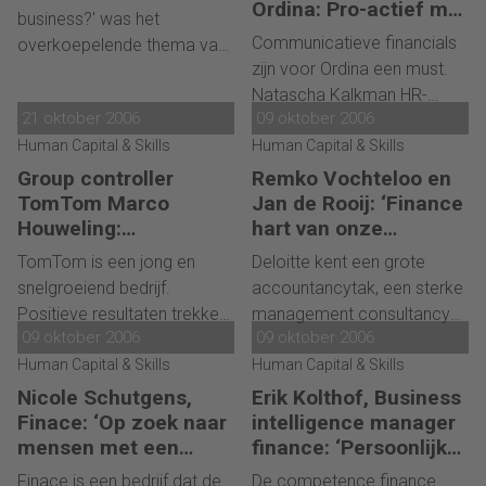
Ordina: Pro-actief met
business?' was het
een persoonlijke noot.
Communicatieve financials
overkoepelende thema van
zijn voor Ordina een must.
de vorige CFO Day. Op de
Natascha Kalkman HR-
CFO Day van dit jaar werd
21 oktober 2006
09 oktober 2006
adviseur en Bram Verhagen
op die vraag duidelijk
Human Capital & Skills
Recruiter vertellen waarom.
Human Capital & Skills
antwoord gegeven.
Bedrijven hebben zich
Group controller
Remko Vochteloo en
aangepast aan de
TomTom Marco
Jan de Rooij: ‘Finance
Houweling:
hart van onze
verscherpte controle-eisen
‘Spijkerbroek en
business’
en nu de economie aantrekt,
TomTom is een jong en
Deloitte kent een grote
multicultureel’
zijn CFO's weer 'in business'.
snelgroeiend bedrijf.
accountancytak, een sterke
Zij het dat zaken als
Positieve resultaten trekken
management consultancy
corporate governance nog
09 oktober 2006
09 oktober 2006
nieuw personeel aan. Group
praktijk en een fikse interne
steeds de nodige aandacht
controller Marco Houweling:
Human Capital & Skills
financiële organisatie.
Human Capital & Skills
krijgen.
'Financials bepalen mede de
'Finance zit ons in de genen.'
Nicole Schutgens,
Erik Kolthof, Business
koers.'
Een gesprek met Remko
Finace: ‘Op zoek naar
intelligence manager
Vochteloo
mensen met een
finance: ‘Persoonlijke
handen-uit-de-
(concerncontroller) en Jan
ontwikkeling, klant- en
Finace is een bedrijf dat de
De competence finance