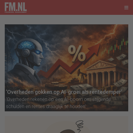
‘Overheden gokken op AI-groei als rentedemper’
'Overheden rekenen op een AI-boom om stijgende
schulden en rentes draaglijk te houden'