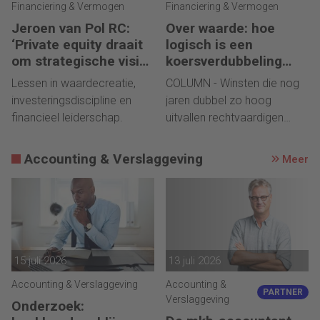
Financiering & Vermogen
Financiering & Vermogen
Jeroen van Pol RC:
Over waarde: hoe
‘Private equity draait
logisch is een
om strategische visie
koersverdubbeling
én operational
eigenlijk?
Lessen in waardecreatie,
COLUMN - Winsten die nog
excellence’
investeringsdiscipline en
jaren dubbel zo hoog
financieel leiderschap.
uitvallen rechtvaardigen
geen koersverdubbeling.
Accounting & Verslaggeving
Meer
15 juli 2026
13 juli 2026
Accounting & Verslaggeving
Accounting &
PARTNER
Verslaggeving
Onderzoek: