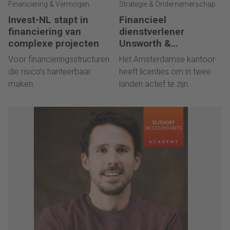
Financiering & Vermogen
Strategie & Ondernemerschap
Invest-NL stapt in
Financieel
financiering van
dienstverlener
complexe projecten
Unsworth &
Associates in
Voor financieringsstructuren
Het Amsterdamse kantoor
Luxemburgse handen
die risico’s hanteerbaar
heeft licenties om in twee
maken.
landen actief te zijn.