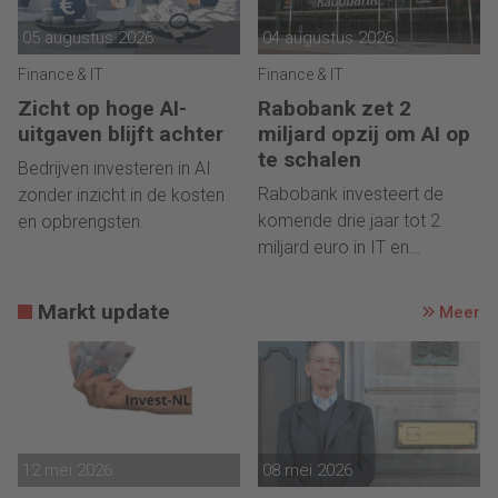
05 augustus 2026
04 augustus 2026
Finance & IT
Finance & IT
Zicht op hoge AI-
Rabobank zet 2
uitgaven blijft achter
miljard opzij om AI op
te schalen
Bedrijven investeren in AI
Rabobank investeert de
zonder inzicht in de kosten
komende drie jaar tot 2
en opbrengsten.
miljard euro in IT en
datasystemen om AI op te
schalen.
Markt update
Meer
12 mei 2026
08 mei 2026