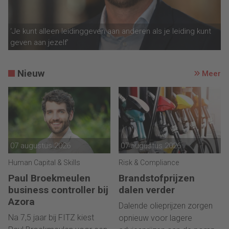
‘Je kunt alleen leidinggeven aan anderen als je leiding kunt
geven aan jezelf’
Nieuw
Meer
07 augustus 2026
07 augustus 2026
Human Capital & Skills
Risk & Compliance
Paul Broekmeulen
Brandstofprijzen
business controller bij
dalen verder
Azora
Dalende olieprijzen zorgen
Na 7,5 jaar bij FITZ kiest
opnieuw voor lagere