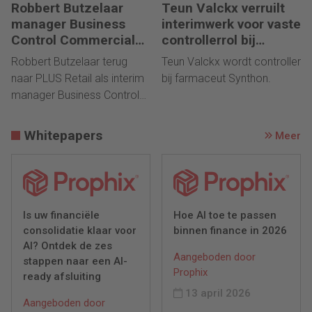
Robbert Butzelaar
Teun Valckx verruilt
manager Business
interimwerk voor vaste
Control Commercial
controllerrol bij
bij PLUS Retail
Synthon
Robbert Butzelaar terug
Teun Valckx wordt controller
naar PLUS Retail als interim
bij farmaceut Synthon.
manager Business Control
Commercial.
Whitepapers
Meer
Is uw financiële
Hoe AI toe te passen
consolidatie klaar voor
binnen finance in 2026
AI? Ontdek de zes
Aangeboden door
stappen naar een AI-
Prophix
ready afsluiting
13 april 2026
Aangeboden door