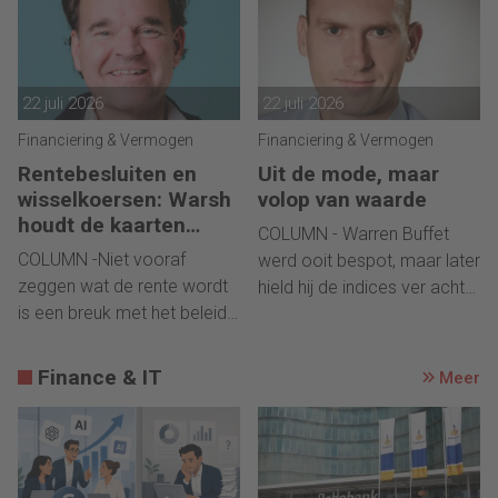
22 juli 2026
22 juli 2026
Financiering & Vermogen
Financiering & Vermogen
Rentebesluiten en
Uit de mode, maar
wisselkoersen: Warsh
volop van waarde
houdt de kaarten
COLUMN - Warren Buffet
tegen de borst
COLUMN -Niet vooraf
werd ooit bespot, maar later
zeggen wat de rente wordt
hield hij de indices ver achter
is een breuk met het beleid
zich.
van Jerome Powell.
Finance & IT
Meer