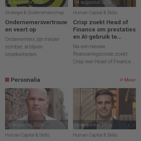
06 augustus 2026
04 augustus 2026
Strategie & Ondernemerschap
Human Capital & Skills
Ondernemersvertrouw
Crisp zoekt Head of
en veert op
Finance om prestaties
en AI-gebruik te
Ondernemers zijn minder
versnellen
Na een nieuwe
somber, al blijven
financieringsronde zoekt
onzekerheden.
Crisp een Head of Finance
die groei, performance
management en AI verder
Personalia
Meer
vormgeeft.
06 augustus 2026
06 augustus 2026
Human Capital & Skills
Human Capital & Skills