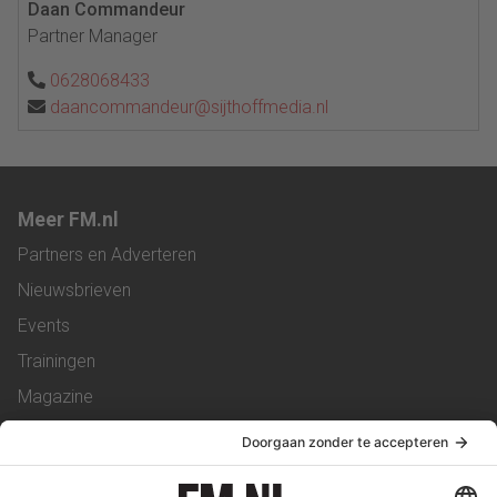
Daan Commandeur
Partner Manager
0628068433
daancommandeur@sijthoffmedia.nl
Meer FM.nl
Partners en Adverteren
Nieuwsbrieven
Events
Trainingen
Magazine
Vacatures
Service & Contact