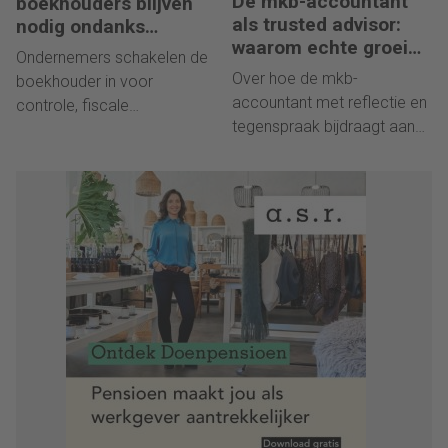
De mkb-accountant
boekhouders blijven
als trusted advisor:
nodig ondanks
waarom echte groei
boekhoudsoftware
Ondernemers schakelen de
begint met reflectie
Over hoe de mkb-
boekhouder in voor
accountant met reflectie en
controle, fiscale
tegenspraak bijdraagt aan
vraagstukken en aangiftes.
sterke governance en
duurzame groei.