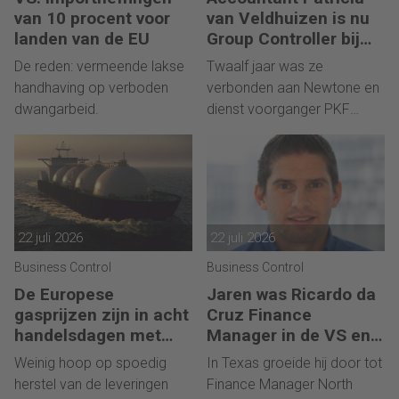
van 10 procent voor
van Veldhuizen is nu
landen van de EU
Group Controller bij
KWS Infra
De reden: vermeende lakse
Twaalf jaar was ze
handhaving op verboden
verbonden aan Newtone en
dwangarbeid.
dienst voorganger PKF
Wallast.
22 juli 2026
22 juli 2026
Business Control
Business Control
De Europese
Jaren was Ricardo da
gasprijzen zijn in acht
Cruz Finance
handelsdagen met
Manager in de VS en
ruim een kwart
nu bij Van der Knaap
Weinig hoop op spoedig
In Texas groeide hij door tot
gestegen
Group
herstel van de leveringen
Finance Manager North