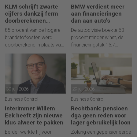
KLM schrijft zwarte
BMW verdient meer
cijfers dankzij ferm
aan financieringen
doorberekenen
dan aan auto’s
hogere kosten
85 procent van de hogere
De autodivisie boekte 60
brandstofkosten werd
procent minder winst, de
doorberekend in plaats van
financieringstak 15,7
de geraamde 60 procent.
procent meer.
30 juli 2026
29 juli 2026
Business Control
Business Control
Interimmer Willem
Rechtbank: pensioen
Eek heeft zijn nieuwe
dga geen reden voor
klus alweer te pakken
lager gebruikelijk loon
Eerder werkte hij voor
Zolang een gepensioneerde