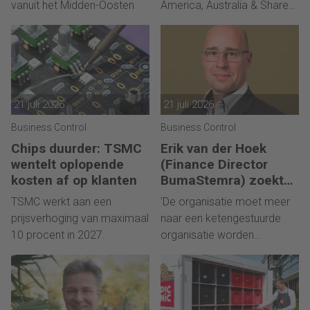
vanuit het Midden-Oosten
America, Australia & Shared
Services.
21 juli 2026
21 juli 2026
Business Control
Business Control
Chips duurder: TSMC
Erik van der Hoek
wentelt oplopende
(Finance Director
kosten af op klanten
BumaStemra) zoekt
een Controller: ‘De
TSMC werkt aan een
'De organisatie moet meer
organisatie verkeert
prijsverhoging van maximaal
naar een ketengestuurde
momenteel in
10 procent in 2027.
organisatie worden
transitie’
omgevormd.'