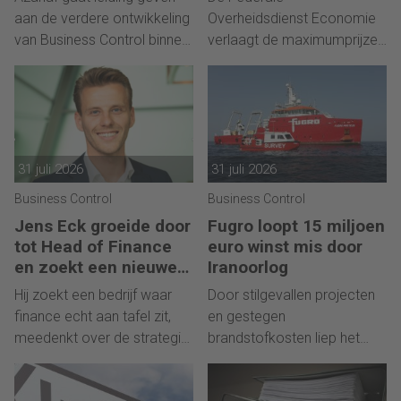
aan de verdere ontwikkeling
Overheidsdienst Economie
van Business Control binnen
verlaagt de maximumprijzen
EDSN.
voor benzine en diesel met
meerdere centen.
31 juli 2026
31 juli 2026
Business Control
Business Control
Jens Eck groeide door
Fugro loopt 15 miljoen
tot Head of Finance
euro winst mis door
en zoekt een nieuwe
Iranoorlog
uitdaging
Hij zoekt een bedrijf waar
Door stilgevallen projecten
finance echt aan tafel zit,
en gestegen
meedenkt over de strategie
brandstofkosten liep het
en impact maakt.
halfjaarverlies op tot 62
miljoen euro.