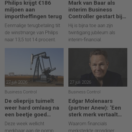
Philips krijgt €186
Mark van Baar als
miljoen aan
interim Business
importheffingen terug
Controller gestart bij
Royal Apollo
Eenmalige terugbetaling tilt
Hij is bijna toe aan zijn
de winstmarge van Philips
twintigjarig jubileum als
naar 13,5 tot 14 procent.
interim-financial.
27 juli 2026
27 juli 2026
Business Control
Business Control
De olieprijs tuimelt
Edgar Molenaars
weer hard omlaag na
(partner Anew): ‘Een
een beetje goed
sterk merk vertaalt
nieuws
ontastbare waarde in
Deze week wellicht
Waarom financials
tastbaar geld’
merkbaar aan de pomp
merksterkte grondiger