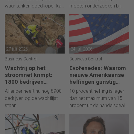
waar tanken goedkoper kan
moeten onderzoeken bij
worden.
pricing, groei en M&A.
27 juli 2026
24 juli 2026
Business Control
Business Control
Wachtrij op het
Evofenedex: Waarom
stroomnet krimpt:
nieuwe Amerikaanse
1800 bedrijven
heffingen gunstig
aangesloten
uitvallen
Alliander heeft nu nog 8900
10 procent heffing is lager
bedrijven op de wachtlijst
dan het maximum van 15
staan.
procent uit de handelsdeal
van vorig jaar.