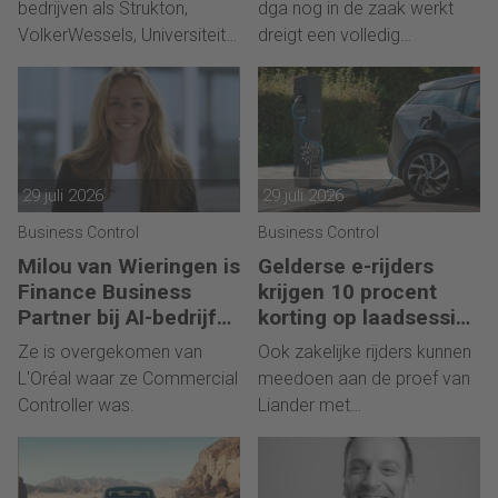
bedrijven als Strukton,
dga nog in de zaak werkt
VolkerWessels, Universiteit
dreigt een volledig
Utrecht en Sanquin.
gebruikelijk loon.
29 juli 2026
29 juli 2026
Business Control
Business Control
Milou van Wieringen is
Gelderse e-rijders
Finance Business
krijgen 10 procent
Partner bij AI-bedrijf
korting op laadsessies
iO
bij proef met slim
Ze is overgekomen van
Ook zakelijke rijders kunnen
laden
L'Oréal waar ze Commercial
meedoen aan de proef van
Controller was.
Liander met
stroommanagement.