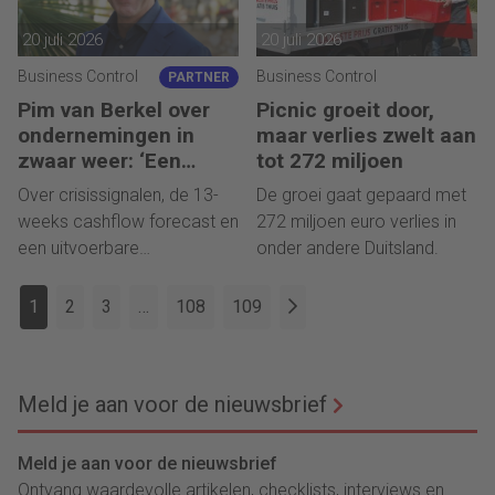
20 juli 2026
20 juli 2026
Business Control
Business Control
PARTNER
Pim van Berkel over
Picnic groeit door,
ondernemingen in
maar verlies zwelt aan
zwaar weer: ‘Een
tot 272 miljoen
crisis begint wanneer
Over crisissignalen, de 13-
De groei gaat gepaard met
de handelingsruimte
weeks cashflow forecast en
272 miljoen euro verlies in
verdwijnt’
een uitvoerbare
onder andere Duitsland.
recoveryroute.
1
2
3
…
108
109
Meld je aan voor de nieuwsbrief
Meld je aan voor de nieuwsbrief
Ontvang waardevolle artikelen, checklists, interviews en