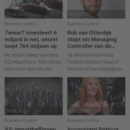
24 juli 2026
24 juli 2026
Business Control
Business Control
TenneT investeert 6
Rob van Otterdijk
miljard in net, omzet
stopt als Managing
loopt 764 miljoen op
Controller van de
Bijenkorf
De omzet steeg naar bijna
Hij ambieert een rol als
5,2 miljard euro, 764 miljoen
Finance Director, Head of
euro meer dan een jaar
Finance of een vergelijkbare
eerder.
financiële leiderschapsrol.
24 juli 2026
23 juli 2026
Business Control
Business Control
VS: importheffingen
Accountant Patricia