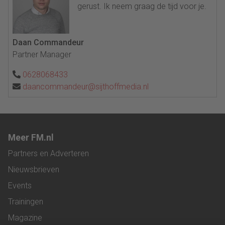
gerust. Ik neem graag de tijd voor je.
Daan Commandeur
Partner Manager
0628068433
daancommandeur@sijthoffmedia.nl
Meer FM.nl
Partners en Adverteren
Nieuwsbrieven
Events
Trainingen
Magazine