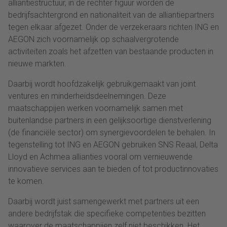
alliantiestructuur, in de rechter figuur worden de
bedrijfsachtergrond en nationaliteit van de alliantiepartners
tegen elkaar afgezet. Onder de verzekeraars richten ING en
AEGON zich voornamelijk op schaalvergrotende
activiteiten zoals het afzetten van bestaande producten in
nieuwe markten.
Daarbij wordt hoofdzakelijk gebruikgemaakt van joint
ventures en minderheidsdeelnemingen. Deze
maatschappijen werken voornamelijk samen met
buitenlandse partners in een gelijksoortige dienstverlening
(de financiële sector) om synergievoordelen te behalen. In
tegenstelling tot ING en AEGON gebruiken SNS Reaal, Delta
Lloyd en Achmea allianties vooral om vernieuwende
innovatieve services aan te bieden of tot productinnovaties
te komen.
Daarbij wordt juist samengewerkt met partners uit een
andere bedrijfstak die specifieke competenties bezitten
waarover de maatschappijen zelf niet beschikken. Het