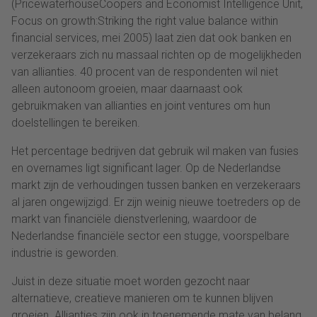
(PricewaterhouseCoopers and Economist Intelligence Unit,
Focus on growth:Striking the right value balance within
financial services, mei 2005) laat zien dat ook banken en
verzekeraars zich nu massaal richten op de mogelijkheden
van allianties. 40 procent van de respondenten wil niet
alleen autonoom groeien, maar daarnaast ook
gebruikmaken van allianties en joint ventures om hun
doelstellingen te bereiken.
Het percentage bedrijven dat gebruik wil maken van fusies
en overnames ligt significant lager. Op de Nederlandse
markt zijn de verhoudingen tussen banken en verzekeraars
al jaren ongewijzigd. Er zijn weinig nieuwe toetreders op de
markt van financiële dienstverlening, waardoor de
Nederlandse financiële sector een stugge, voorspelbare
industrie is geworden.
Juist in deze situatie moet worden gezocht naar
alternatieve, creatieve manieren om te kunnen blijven
groeien. Allianties zijn ook in toenemende mate van belang