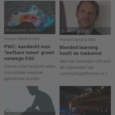
09 november 2023
28 oktober 2016
Human Capital & Skills
Human Capital & Skills
PWC: Aandacht voor
Blended learning
‘leefbare lonen’ groeit
heeft de toekomst
vanwege ESG
Alex van Groningen richt zich
Steeds meer bedrijven willen
als organisator van
loon betalen waarvan
communityplatformen al 23
geleefd kan worden
jaar op de financiële
professional. "Door de
communitystructuur worden
onze
opleidingsprogramma's
doorlopend gevoed door de