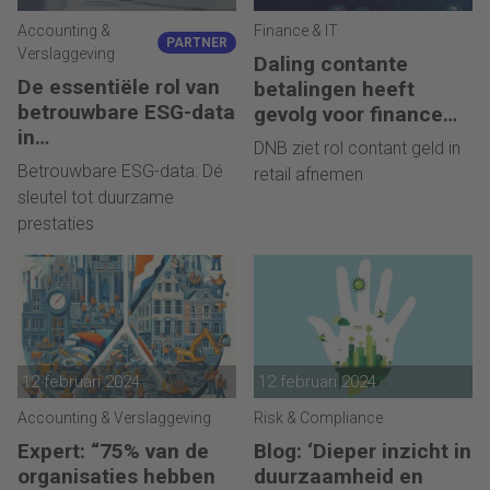
Accounting &
Finance & IT
PARTNER
Verslaggeving
Daling contante
De essentiële rol van
betalingen heeft
betrouwbare ESG-data
gevolg voor finance
in
management
DNB ziet rol contant geld in
duurzaamheidsrappor
Betrouwbare ESG-data: Dé
retail afnemen
tage
sleutel tot duurzame
prestaties
12 februari 2024
12 februari 2024
Accounting & Verslaggeving
Risk & Compliance
Expert: “75% van de
Blog: ‘Dieper inzicht in
organisaties hebben
duurzaamheid en