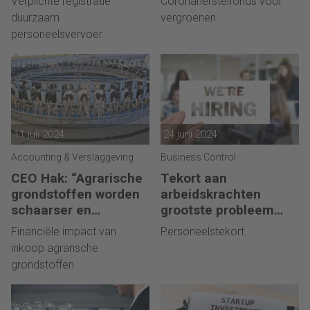
Verplichte registratie
Coronaherstelfonds voor
boekhoudexercitie’
duurzaam
vergroenen
personeelsvervoer
11 juli 2024
24 juni 2024
Accounting & Verslaggeving
Business Control
CEO Hak: “Agrarische
Tekort aan
grondstoffen worden
arbeidskrachten
schaarser en
grootste probleem
seizoensgebonden”
voor industrie
Financiële impact van
Personeelstekort
inkoop agrarische
grondstoffen