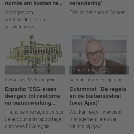
ruimte om kosten te
verandering’
besparen”
Managen van
ESG en het Andere Denken
kostenreducties en
uitgavenbeheer
11 december 2023
17 november 2023
Accounting & Verslaggeving
Accounting & Verslaggeving
Experts: ‘ESG-eisen
Columnist: ‘De regels
dwingen tot realisme
en de buitenspelval
en samenwerking
(over Ajax)’
financials’
Financieel managers versus
Wat kan hoger financieel
de accountantsrapportage
management leren van
europese ESG-regels
situatie bij Ajax?