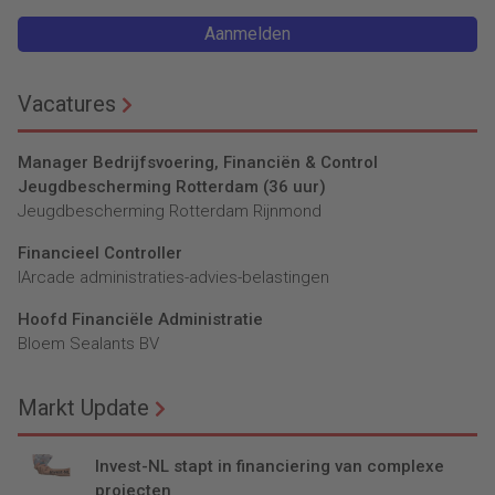
financial de lerende
CFO heeft de rol de
Aanmelden
organisatie kunt ontsluiten.
organisatie beheersbaar te
maken en grote uitglijers te
vermijden, maar hij/zij wil
Vacatures
daarbij niet de creativiteit
indammen. Dat is een lastig
Manager Bedrijfsvoering, Financiën & Control
spanningsveld. Wat konden
Jeugdbescherming Rotterdam (36 uur)
de CFO's leren van elkaar en
Jeugdbescherming Rotterdam Rijnmond
uit andere disciplines, zoals
de psychologie?
Financieel Controller
lArcade administraties-advies-belastingen
Hoofd Financiële Administratie
Bloem Sealants BV
Markt Update
Invest-NL stapt in financiering van complexe
projecten