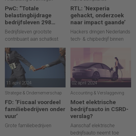
PwC: “Totale
RTL: ‘Nexperia
belastingbijdrage
gehackt, onderzoek
bedrijfsleven 298
naar impact gaande’
miljard euro”
Bedrijfsleven grootste
Hackers dringen Nederlands
contribuant aan schatkist
tech- & chipbedrijf binnen
11 april 2024
02 april 2024
Strategie & Ondernemerschap
Accounting & Verslaggeving
FD: ‘Fiscaal voordeel
Moet elektrische
familiebedrijven onder
bedrijfsauto in CSRD-
vuur’
verslag?
Grote familiebedrijven
Aanschaf elektrische
bedrijfsauto neemt toe