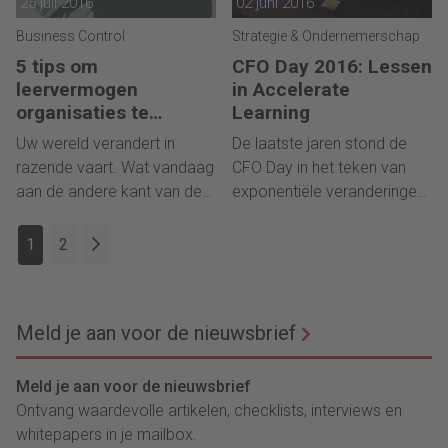
25 juli 2016
02 juni 2016
praktijk", zegt Melle
Eijckelhoff, directeur bij Alex
Business Control
Strategie & Ondernemerschap
van Groningen. "Op deze
5 tips om
CFO Day 2016: Lessen
manier willen wij finance
leervermogen
in Accelerate
professionals voorzien in
organisaties te
Learning
kennis, netwerk en carrière."
vergroten
Uw wereld verandert in
De laatste jaren stond de
razende vaart. Wat vandaag
CFO Day in het teken van
aan de andere kant van de
exponentiële veranderingen
wereld wordt bedacht, kan
in de buitenwereld. Op deze
morgen het faillissement
editie van 2016 stond het
1
2
van uw organisatie
thema 'accelerate learning'
betekenen óf u de unieke
centraal, want middels leren
kans bieden uw omzet te
kunnen organisaties zich
Meld je aan voor de nieuwsbrief
vertienvoudigen. Hoe kunt u
steeds aanpassen aan die
sneller leren van de
veranderende buitenwereld
buitenwereld en de eigen
en de continuïteit van de
Meld je aan voor de nieuwsbrief
organisatie? Ontdek met
organisatie waarborgen en
Ontvang waardevolle artikelen, checklists, interviews en
deze 5 tips hoe u als
nieuwe kansen benutten. De
whitepapers in je mailbox.