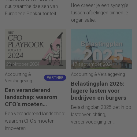
inzichten uit het
duurzame
Hoe creëer je een synergie
duurzaamheidseisen van
synergierapport
financieringen
tussen afdelingen binnen je
Europese Bankautoriteit
organisatie.
(EBA) voor verstrekking en
compliancy van
bedrijfsfinanciering?
23 oktober 2024
17 september 2024
Accounting &
Accounting & Verslaggeving
PARTNER
Verslaggeving
Belastingplan 2025:
Een veranderend
lagere lasten voor
landschap: waarom
bedrijven en burgers
CFO’s moeten
Belastingplan 2025 zet in op
innoveren
Een veranderend landschap:
lastenverlichting,
waarom CFO's moeten
vereenvoudiging en
innoveren.
vergroening