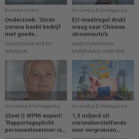
28 augustus 2024
02 augustus 2024
Business Control
Accounting & Verslaggeving
Onderzoek: ‘Sinds
EU-maatregel drukt
corona boekt bedrijf
vraag naar Chinese
met goede
stroomauto’s
governance hogere
Goed bestuur leidt tot
Aanbod elektrische
winst’
winstgroei
bedrijfsauto's onder druk
29 juli 2024
16 juli 2024
Accounting & Verslaggeving
Accounting & Verslaggeving
(Deel I) WPM-expert:
1,3 miljard uit
‘Rapportageplicht
coronaherstelfonds
personeelsvervoer is
voor vergroenen
geen simpele
bedrijfsleven