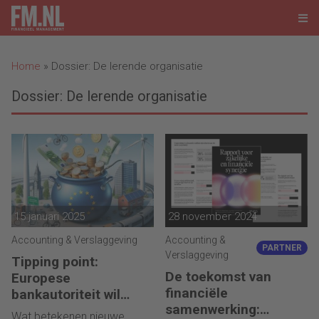
Home
»
Dossier: De lerende organisatie
Dossier: De lerende organisatie
15 januari 2025
28 november 2024
Accounting & Verslaggeving
Accounting &
PARTNER
Verslaggeving
Tipping point:
De toekomst van
Europese
financiële
bankautoriteit wil
samenwerking:
nieuwe richtlijn
Wat betekenen nieuwe