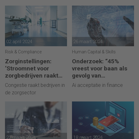
02 april 2024
26 maart 2024
Risk & Compliance
Human Capital & Skills
Zorginstellingen:
Onderzoek: “45%
‘Stroomnet voor
vreest voor baan als
zorgbedrijven raakt
gevolg van
overbelast’
digitalisering & Ai’
Congestie raakt bedrijven in
Ai acceptatie in finance
de zorgsector
22 maart 2024
18 maart 2024