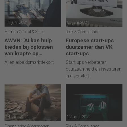
11 juni 2024
05 juni 2024
Human Capital & Skills
Risk & Compliance
AWVN: ‘AI kan hulp
Europese start-ups
bieden bij oplossen
duurzamer dan VK
van krapte op
start-ups
arbeidsmarkt’
Ai en arbeidsmarkttekort
Start-ups verbeteren
duurzaamheid en investeren
in diversiteit
14 mei 2024
12 april 2024
Financiering & Vermogen
Risk & Compliance