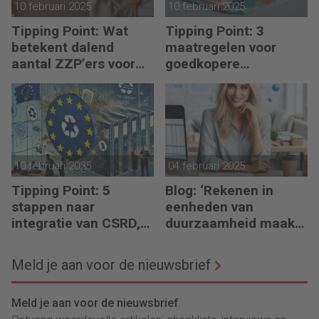
10 februari 2025
10 februari 2025
Tipping Point: Wat
Tipping Point: 3
betekent dalend
maatregelen voor
aantal ZZP’ers voor
goedkopere
financiële planning?
financiering (om te
verduurzamen)
10 februari 2025
04 februari 2025
Tipping Point: 5
Blog: ‘Rekenen in
stappen naar
eenheden van
integratie van CSRD,
duurzaamheid maakt
CSDDD en Taxonomie
het verschil’
Meld je aan voor de nieuwsbrief
Meld je aan voor de nieuwsbrief