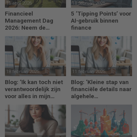
16 april 2026
18 februari 2025
Financieel
5 ‘Tipping Points’ voor
Management Dag
AI-gebruik binnen
2026: Neem de
finance
toekomst in eigen
hand
18 februari 2025
11 februari 2025
Blog: ‘Ik kan toch niet
Blog: ‘Kleine stap van
verantwoordelijk zijn
financiële details naar
voor alles in mijn
algehele
waardeketen?’
duurzaamheid ‘