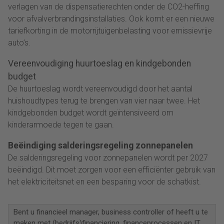
verlagen van de dispensatierechten onder de CO2-heffing
voor afvalverbrandingsinstallaties. Ook komt er een nieuwe
tariefkorting in de motorrijtuigenbelasting voor emissievrije
auto’s.
Vereenvoudiging huurtoeslag en kindgebonden
budget
De huurtoeslag wordt vereenvoudigd door het aantal
huishoudtypes terug te brengen van vier naar twee. Het
kindgebonden budget wordt geïntensiveerd om
kinderarmoede tegen te gaan.
Beëindiging salderingsregeling zonnepanelen
De salderingsregeling voor zonnepanelen wordt per 2027
beëindigd. Dit moet zorgen voor een efficiënter gebruik van
het elektriciteitsnet en een besparing voor de schatkist.
Bent u financieel manager, business controller of heeft u te
maken met (bedrijfs)financiering, financeprocessen en IT