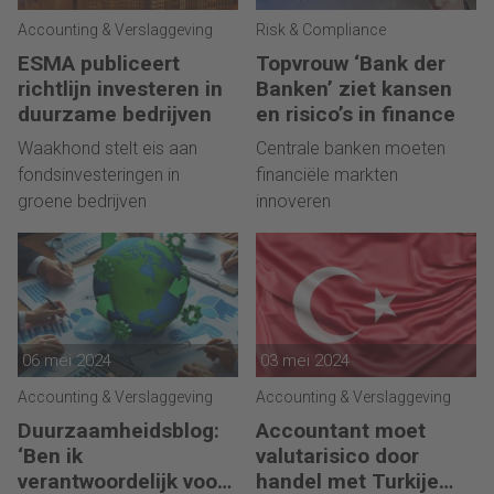
Accounting & Verslaggeving
Risk & Compliance
ESMA publiceert
Topvrouw ‘Bank der
richtlijn investeren in
Banken’ ziet kansen
duurzame bedrijven
en risico’s in finance
Waakhond stelt eis aan
Centrale banken moeten
fondsinvesteringen in
financiële markten
groene bedrijven
innoveren
06 mei 2024
03 mei 2024
Accounting & Verslaggeving
Accounting & Verslaggeving
Duurzaamheidsblog:
Accountant moet
‘Ben ik
valutarisico door
verantwoordelijk voor
handel met Turkije