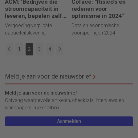
ACM: ‘Bedrijven die
Coface: “Risico’s en
stroomcapaciteit in
redenen voor
leveren, bepalen zelf
optimisme in 2024”
de vergoeding”
Vergoeding verplichte
Data en economische
capaciteitslevering
voorspellingen 2024
1
2
3
4
Meld je aan voor de nieuwsbrief
Meld je aan voor de nieuwsbrief
Ontvang waardevolle artikelen, checklists, interviews en
whitepapers in je mailbox.
Aanmelden