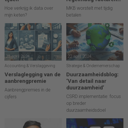
te laat’
Hoe verkrijg ik data over
MKB worstelt met tijdig
mijn keten?
betalen
23 april 2024
22 april 2024
Accounting & Verslaggeving
Strategie & Ondernemerschap
Verslaglegging van de
Duurzaamheidsblog:
aanbrengpremie
‘Van detail naar
duurzaamheid’
Aanbrengpremies in de
CSRD implementatie: focus
cijfers
op breder
duurzaamheidsdoel