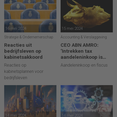
16 mei 2024
15 mei 2024
Strategie & Ondernemerschap
Accounting & Verslaggeving
Reacties uit
CEO ABN AMRO:
bedrijfsleven op
‘Intrekken tax
kabinetsakkoord
aandeleninkoop is
positief signaal’
Reacties op
Aandeleninkoop en fiscus
kabinetsplannen voor
bedrijfsleven
14 mei 2024
14 mei 2024