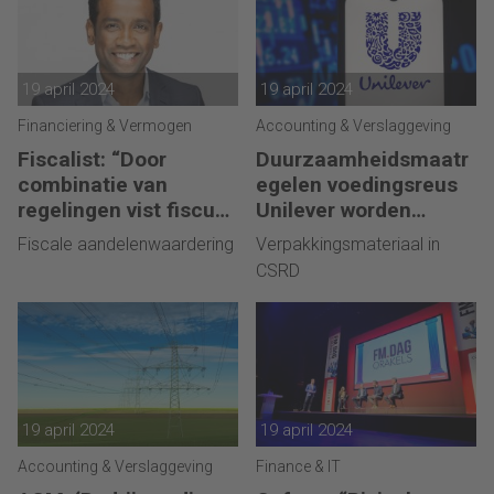
19 april 2024
19 april 2024
Financiering & Vermogen
Accounting & Verslaggeving
Fiscalist: “Door
Duurzaamheidsmaatr
combinatie van
egelen voedingsreus
regelingen vist fiscus
Unilever worden
volledig naast het net”
vertraagd
Fiscale aandelenwaardering
Verpakkingsmateriaal in
CSRD
19 april 2024
19 april 2024
Accounting & Verslaggeving
Finance & IT