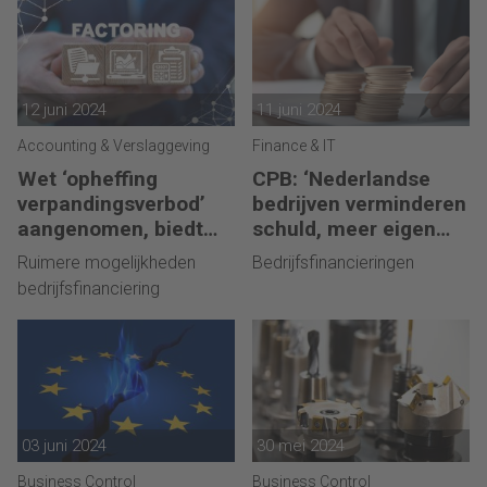
12 juni 2024
11 juni 2024
Accounting & Verslaggeving
Finance & IT
Wet ‘opheffing
CPB: ‘Nederlandse
verpandingsverbod’
bedrijven verminderen
aangenomen, biedt
schuld, meer eigen
kredietruimte voor
vermogen’
Ruimere mogelijkheden
Bedrijfsfinancieringen
bedrijven
bedrijfsfinanciering
03 juni 2024
30 mei 2024
Business Control
Business Control