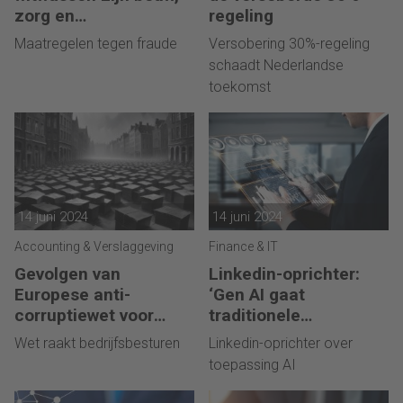
zorg en
regeling
pakketbezorging
Maatregelen tegen fraude
Versobering 30%-regeling
schaadt Nederlandse
toekomst
14 juni 2024
14 juni 2024
Accounting & Verslaggeving
Finance & IT
Gevolgen van
Linkedin-oprichter:
Europese anti-
‘Gen AI gaat
corruptiewet voor
traditionele
bedrijven
bedrijfsvoering
Wet raakt bedrijfsbesturen
Linkedin-oprichter over
veranderen’
toepassing AI