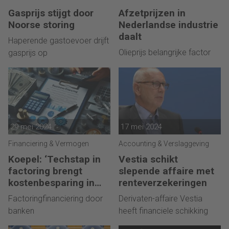
Gasprijs stijgt door
Afzetprijzen in
Noorse storing
Nederlandse industrie
daalt
Haperende gastoevoer drijft
Olieprijs belangrijke factor
gasprijs op
29 mei 2024
17 mei 2024
Financiering & Vermogen
Accounting & Verslaggeving
Koepel: ‘Techstap in
Vestia schikt
factoring brengt
slepende affaire met
kostenbesparing in
renteverzekeringen
bankfinanciering”
Factoringfinanciering door
Derivaten-affaire Vestia
banken
heeft financiele schikking