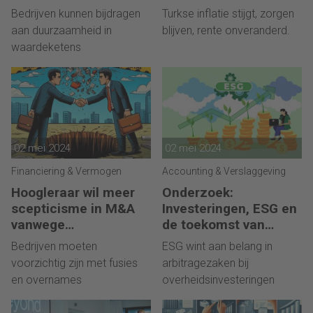
hele waardeketen?’
beoordelen
Bedrijven kunnen bijdragen
Turkse inflatie stijgt, zorgen
aan duurzaamheid in
blijven, rente onveranderd.
waardeketens
02 mei 2024
02 mei 2024
Financiering & Vermogen
Accounting & Verslaggeving
Hoogleraar wil meer
Onderzoek:
scepticisme in M&A
Investeringen, ESG en
vanwege
de toekomst van
waardevernietiging
internationale handel
Bedrijven moeten
ESG wint aan belang in
voorzichtig zijn met fusies
arbitragezaken bij
en overnames
overheidsinvesteringen