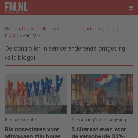
Home
»
De controller in een veranderende omgeving (alle
blogs)
»
Pagina 2
De controller in een veranderende omgeving
(alle blogs)
28 juni 2024
17 juni 2024
Business Control
Accounting & Verslaggeving
Risicosectoren voor
5 Alternatieven voor
witwassen zijn bouw,
de versoberde 30%-