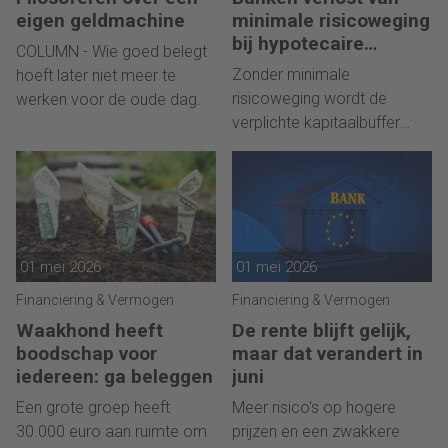
eigen geldmachine
minimale risicoweging
bij hypotecaire
COLUMN - Wie goed belegt
leningen
Zonder minimale
hoeft later niet meer te
risicoweging wordt de
werken voor de oude dag.
verplichte kapitaalbuffer
lager.
01 mei 2026
01 mei 2026
Financiering & Vermogen
Financiering & Vermogen
Waakhond heeft
De rente blijft gelijk,
boodschap voor
maar dat verandert in
iedereen: ga beleggen
juni
Een grote groep heeft
Meer risico's op hogere
30.000 euro aan ruimte om
prijzen en een zwakkere