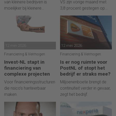
van kleinere bedrijven is
VS zijn vorige maand met
moeilijker bij kleinere
3,8 procent gestegen op
bedrijven.
jaarbasis,
12 mei 2026
12 mei 2026
Financiering & Vermogen
Financiering & Vermogen
Invest-NL stapt in
Is er nog ruimte voor
financiering van
PostNL of stopt het
complexe projecten
bedrijf er straks mee?
Voor financieringsstructuren
Miljoenenboete brengt de
die risico’s hanteerbaar
continuïteit verder in gevaar,
maken.
zegt het bedrijf.