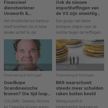
Financieel
Ook de nieuwe
dienstverlener
importheffingen van
Unsworth &
de VS zijn onwettig
Associates in
verklaard
Het Amsterdamse kantoor
Een groep van kleine
Luxemburgse handen
heeft licenties om in twee
bedrijven stapte naar de
landen actief te zijn.
rechter tegen de heffingen
van februari.
08 mei 2026
07 mei 2026
Financiering & Vermogen
Financiering & Vermogen
Goedkope
BKR waarschuwt:
Scandinavische
steeds meer schulden
kronen? Die tijd loopt
raken buiten beeld
ten einde
COLUMN - Deense, Noorse
Weinig inzicht in
en Zweedse kronen waren
onderhandse leningen en