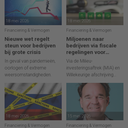
18 mei 2026
18 mei 2026
Financiering & Vermogen
Financiering & Vermogen
Nieuwe wet regelt
Miljoenen naar
steun voor bedrijven
bedrijven via fiscale
bij grote crisis
regelingen voor
milieu-investeringen
In geval van pandemieën,
Via de Milieu-
oorlogen of extreme
investeringsaftrek (MIA) en
weersomstandigheden.
Willekeurige afschrijving
milieu-investeringen (Vamil).
18 mei 2026
15 mei 2026
Financiering & Vermogen
Financiering & Vermogen