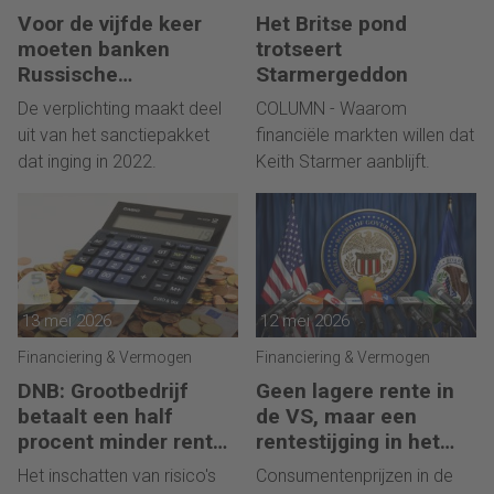
Voor de vijfde keer
Het Britse pond
moeten banken
trotseert
Russische
Starmergeddon
bankgegoeden
De verplichting maakt deel
COLUMN - Waarom
melden
uit van het sanctiepakket
financiële markten willen dat
dat inging in 2022.
Keith Starmer aanblijft.
13 mei 2026
12 mei 2026
Financiering & Vermogen
Financiering & Vermogen
DNB: Grootbedrijf
Geen lagere rente in
betaalt een half
de VS, maar een
procent minder rente
rentestijging in het
op krediet dan mkb
verschiet
Het inschatten van risico's
Consumentenprijzen in de