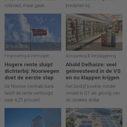
rotsvast, maar gaan
kredieten bij
schuiven.
achterafbetaaldiensten.
07 mei 2026
06 mei 2026
Financiering & Vermogen
Accounting & Verslaggeving
Hogere rente sluipt
Ahold Delhaize: veel
dichterbij: Noorwegen
geïnvesteerd in de VS
doet de eerste stap
en nu klappen krijgen
De Noorse centrale bank
Het bedrijf boekte minder
heeft de rente verhoogd
omzet in Q1 als gevolg van
naar 4,25 procent.
de zwakke dollar.