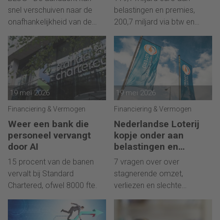
snel verschuiven naar de
belastingen en premies,
onafhankelijkheid van de
200,7 miljard via btw en
Federal Reserve.
loonbelasting.
19 mei 2026
19 mei 2026
Financiering & Vermogen
Financiering & Vermogen
Weer een bank die
Nederlandse Loterij
personeel vervangt
kopje onder aan
door AI
belastingen en
regelgeving?
15 procent van de banen
7 vragen over over
vervalt bij Standard
stagnerende omzet,
Chartered, ofwel 8000 fte.
verliezen en slechte
vooruizichten.