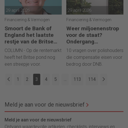
29 april 2026
29 april 2026
Financiering & Vermogen
Financiering & Vermogen
Smoort de Bank of
Weer miljoenenstrop
England het laatste
voor de staat?
restje van de Britse
Ondergang
groei?
Conservatrix laait op
COLUMN - Op de rentemarkt
10 vragen over polishouders
heeft het Britse pond nog
die compensatie eisen voor
een streepje voor.
bedrog door DNB.
1
2
3
4
5
…
113
114
Meld je aan voor de nieuwsbrief
Meld je aan voor de nieuwsbrief
Ontvang waardevolle artikelen, checklists, interviews en