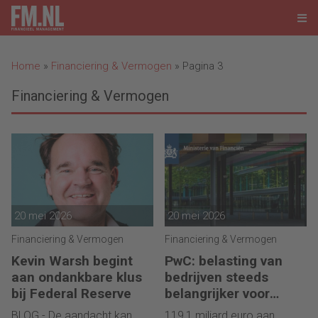
Home
»
Financiering & Vermogen
»
Pagina 3
Financiering & Vermogen
20 mei 2026
20 mei 2026
Financiering & Vermogen
Financiering & Vermogen
Kevin Warsh begint
PwC: belasting van
aan ondankbare klus
bedrijven steeds
bij Federal Reserve
belangrijker voor
overheidsfinanciën
BLOG - De aandacht kan
119,1 miljard euro aan