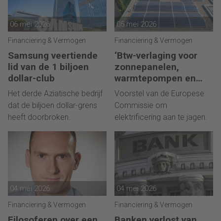
06 mei 2026
05 mei 2026
Financiering & Vermogen
Financiering & Vermogen
Samsung veertiende
‘Btw-verlaging voor
lid van de 1 biljoen
zonnepanelen,
dollar-club
warmtepompen en
thuisbatterijen’
Het derde Aziatische bedrijf
Voorstel van de Europese
dat de biljoen dollar-grens
Commissie om
heeft doorbroken.
elektrificering aan te jagen.
04 mei 2026
04 mei 2026
Financiering & Vermogen
Financiering & Vermogen
Filosoferen over een
Banken verlost van