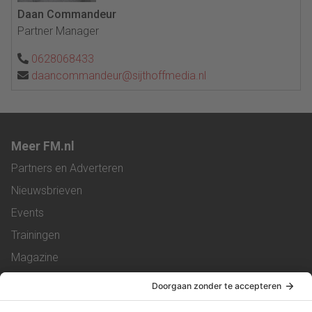
Daan Commandeur
Partner Manager
0628068433
daancommandeur@sijthoffmedia.nl
Meer FM.nl
Partners en Adverteren
Nieuwsbrieven
Events
Trainingen
Magazine
Vacatures
Service & Contact