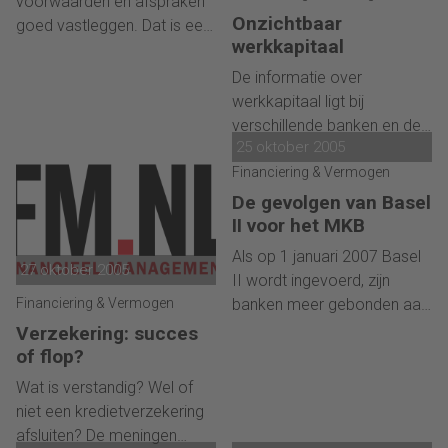
voorwaarden en afspraken
de bedrijfspresentaties.
verricht onder financiële
Onzichtbaar
goed vastleggen. Dat is een
Daniel Wabeke, group
afdelingen. 144 organisaties
werkkapitaal
van de onderwerpen die
controller bij Ballast Nedam,
van uiteenlopende grootte
Raimond Honig in 'Incasso,
De informatie over
begrijpt dat maar al te goed.
en vertegenwoordigers uit
hoe praat ik geld uit zijn zak?
werkkapitaal ligt bij
'CPM-oplossingen hebben
diverse branches hebben
behandelt. Maandelijks staat
verschillende banken en de
ook nadelen.'
meegedaan aan de survey.
de visie van deze
25 oktober 2005
onderneming zelf.
De antwoorden leveren een
deskundige van het credit
Resultaat? De informatie is
Financiering & Vermogen
blauwdruk op van de
management instituut in
niet uniform en niet
De gevolgen van Basel
inrichting van de gemiddelde
deze nieuwsbrief.
transparant en grote kans
II voor het MKB
financiële afdeling en de
dat een deel van het
prestaties die worden
Als op 1 januari 2007 Basel
werkkapitaal onzichtbaar
27 oktober 2005
gemeten.
II wordt ingevoerd, zijn
blijft.
Financiering & Vermogen
banken meer gebonden aan
regels als het gaat om
Verzekering: succes
bijvoorbeeld
of flop?
kredietverstrekking. De
Wat is verstandig? Wel of
kredietrisico's van de
niet een kredietverzekering
banken zelf zullen daarmee
afsluiten? De meningen