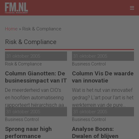
Home
»
Risk & Compliance
Risk & Compliance
31 oktober 2005
31 oktober 2005
Risk & Compliance
Business Control
Column Gianotten: De
Column Vis De waarde
businessimpact van IT
van innovatie
De meerderheid van CIO's
Wat is het nut van innovatief
en hoofden automatisering
gedrag? L'art pour l'art is het
rapporteert hiërarchisch aan
werkterrein van de pure
31 oktober 2005
31 oktober 2005
de CFO. Of dat werkt of niet,
kunstenaar en niet van de
hangt grotendeels af van de
Business Control
mens die het creëren van
Business Control
persoonlijke relatie tussen
waarde als uitgangspunt
Sprong naar high
Analyse Boons:
de CFO en de CIO. En vooral
voor het dagelijks handelen
performance
Dwalen of blijven