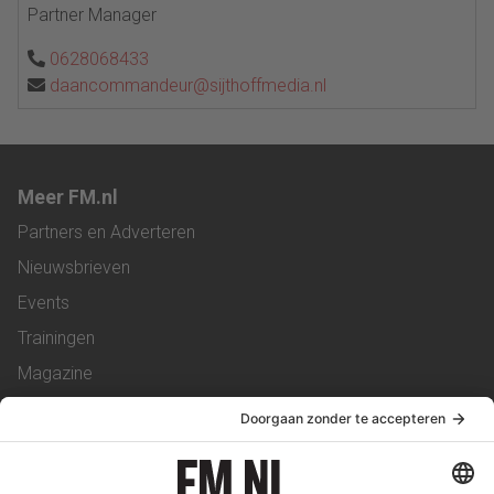
Partner Manager
0628068433
daancommandeur@sijthoffmedia.nl
Meer FM.nl
Partners en Adverteren
Nieuwsbrieven
Events
Trainingen
Magazine
Vacatures
Service & Contact
Contact