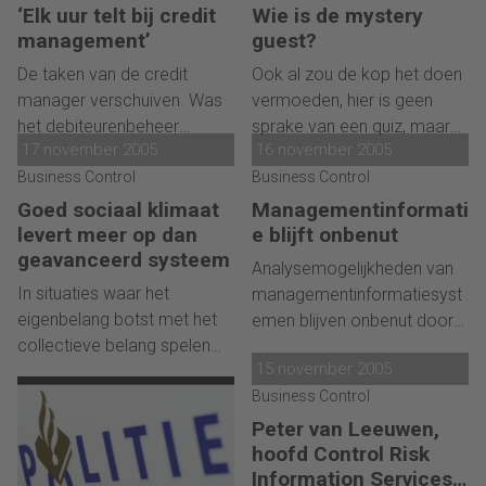
van het Credit Management
Dick Veerman, als interim
‘Elk uur telt bij credit
Wie is de mystery
toekomst. 'We rapporteren
Instituut, en directeur van
manager gespecialiseerd in
management’
guest?
met dezelfde frequentie en
Berkeley & Lawrence
credit management, ziet
De taken van de credit
Ook al zou de kop het doen
inhoud als een grote
Incasso Intermediairs Els
juist dat de vraag naar credit
manager verschuiven. Was
vermoeden, hier is geen
internationale onderneming.'
Jacobs. Deze maand: Wat
managers groeiende is.
het debiteurenbeheer
sprake van een quiz, maar
kan goed incasseren voor
17 november 2005
16 november 2005
voorheen de eerste en
van een middel om service
uw organisatie opleveren?
wellicht enige prioriteit, nu
Business Control
en kwaliteit te toetsen en te
Business Control
houdt de credit manager
verbeteren. Een middel dat
Goed sociaal klimaat
Managementinformati
zich langzaam maar zeker
al jaren bestaat maar de
levert meer op dan
e blijft onbenut
steeds meer met de
cash
laatste tijd ook in Nederland
geavanceerd systeem
Analysemogelijkheden van
flow
bezig. Zo merkt ook
steeds meer opmars
In situaties waar het
managementinformatiesyst
Ben Walet, credit manager
maakt.
eigenbelang botst met het
emen blijven onbenut door
bij Getronics.
collectieve belang spelen
gebrek aan kennis van, en
15 november 2005
zogenoemde
inzicht in de technologische
coördinatieregels een
Business Control
mogelijkheden. Om dit te
belangrijke rol. Wanneer de
ondervangen werken
Peter van Leeuwen,
gelijkheidsregel bijvoorbeeld
bedrijven samen aan een
hoofd Control Risk
wordt geschonden - iemand
'open source' concept, om
Information Services