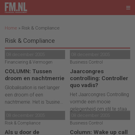
Home
»
Risk & Compliance
Risk & Compliance
08 december 2005
08 december 2005
Financiering & Vermogen
Business Control
COLUMN: Tussen
Jaarcongres
droom en nachtmerrie
controlling: Controller
quo vadis?
Globalisation is niet langer
Het Jaarcongres Controlling
een droom of een
vormde een mooie
nachtmerrie. Het is 'business
gelegenheid om stil te staan
as usual' aan het worden.
08 december 2005
08 december 2005
bij de ontwikkelingen in de
Risk & Compliance
controllerfunctie. Duidelijk
Business Control
bleek dat de eisen die aan
Als u door de
Column: Wake up call