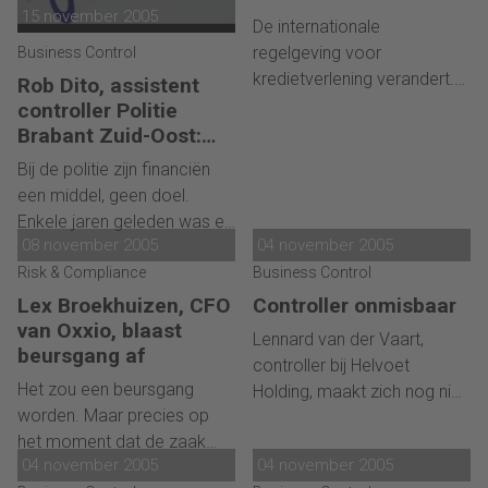
zet zich onvoldoende in -
van Rabobank
15 november 2005
zoveel mogelijk
De internationale
International: ‘BASEL
kan dit leiden tot
managementinformatie te
regelgeving voor
Business Control
II is van belang voor
vergeldingsmaatregelen, die
halen uit financiële
kredietverlening verandert.
Rob Dito, assistent
de externe en interne
schadelijk zijn voor de
consolidatiesystemen.
Eind 2007 moeten banken
controller Politie
informatiestroom
gehele organisatie. Dat blijkt
aan nieuwe eisen voldoen.
Brabant Zuid-Oost:
uit promotieonderzoek van
Rabobank International
‘Prestatiegericht
Bij de politie zijn financiën
de Belgische psycholoog
werken zorgde voor
paste daarom haar ICT-
een middel, geen doel.
Jeroen Stouten.
een schokgolf’
netwerk aan en legde
Enkele jaren geleden was er
daarbij prioriteit bij het
08 november 2005
04 november 2005
nog sprake van een
informeren en voorlichten
inputgeoriënteerde
Risk & Compliance
Business Control
over de impact van Basel II
organisatie: de 25
Lex Broekhuizen, CFO
Controller onmisbaar
van het verantwoordelijk
politiekorpsen ontvingen
van Oxxio, blaast
Lennard van der Vaart,
management.
aan het begin van het jaar
beursgang af
controller bij Helvoet
hun financiële middelen van
Het zou een beursgang
Holding, maakt zich nog niet
het ministerie van
worden. Maar precies op
zo druk om de elkaar snel
Binnenlandse Zaken en
het moment dat de zaak
opvolgende ontwikkelingen
deden daar min of meer 'hun
04 november 2005
04 november 2005
opportuun werd, kwam de
van de laatste tijd. Hij
ding mee'.