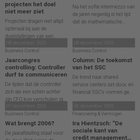
de controller worden
projecten het doel
Na het softe intermezzo van
gesteld veranderen. Dit
niet meer ziet
de jaren negentig is het tijd
betekent dat de universitaire
Projecten dragen niet altijd
dat de mathematische
controlleropleidingen zich
optimaal bij aan de
benadering van
moeten aanpassen. Maar
doelstellingen van een
administratieve controle
welke kant gaat het op met
08 december 2005
08 december 2005
bedrijf. Portfolio governance
weer de boventoon gaat
de controllerfunctie? En wat
biedt uitkomst. Door
Business Control
Business Control
voeren. Dit kan belangrijk
betekent dit voor de
portfolio governance krijgt
bijdragen aan het
Jaarcongres
Column: De toekomst
opleidingen?
het hogere management
controlling: Controller
doelmatiger inrichten van
van het SSC
bovendien een
durf te communiceren
organisaties, administratieve
De trend naar shared
overkoepelend beeld van
processen en
De tijden dat de controller
service centers zet door, en
alle projcten en
waardestromen. En de
zich als een schim achter
financial SSC's vormen geen
programma's in een bedrijf.
nadruk kan worden gelegd
zijn CFO kon verschuilen zijn
uitzondering op deze regel.
op fraudepreventie in plaats
07 december 2005
06 december 2005
voorbij. Nieuwe regels,
Wanneer bedrijven een SSC
van op het 'ontdekken' van
lastige vragen van
Business Control
Financiering & Vermogen
hebben, wordt de
fraude.
accountants en van
vervolgvraag: Wat nu? Er is
Wat brengt 2006?
Ira Hientzsch: “De
bestuurders dwingen de
nu eenmaal een grens aan
sociale kant van
De jaarafsluiting staat voor
controller uit de schaduw te
het aantal te verwerken
credit management