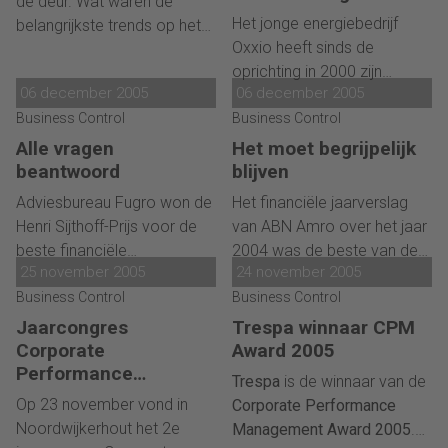
de deur. Wat waren de
treden. De vraag is hoe. Op
wordt steeds
transacties binnen accounts
Het jonge energiebedrijf
belangrijkste trends op het
belangrijker”
het tweede Jaarcongres
payable, customer care of
Oxxio heeft sinds de
terrein van controlling in het
Controlling werd geprobeerd
HR.
oprichting in 2000 zijn
afgelopen jaar? En wat zijn
een antwoord te vinden op
06 december 2005
06 december 2005
klantenbestand
de grote veranderingen voor
deze vraag.
Business Control
exponentieel zien groeien.
Business Control
het komende jaar? Een
Het debiteurenrisico
beschouwing van
Alle vragen
Het moet begrijpelijk
vertoonde echter een
hoogleraar controlling Dirk
beantwoord
blijven
parallelle groei. Het werd
Swagerman.
Adviesbureau Fugro won de
Het financiële jaarverslag
dus tijd dat Oxxio structurele
Henri Sijthoff-Prijs voor de
van ABN Amro over het jaar
maatregelen ging nemen
beste financiële
2004 was de beste van de
om dit risico te beheersen.
25 november 2005
24 november 2005
verslaggeving over het jaar
Nederlandse AEX bedrijven,
Twee jaar geleden werd
2004 in de categorie 'Mid-
Business Control
zo werd vorige maand
Business Control
onder leiding van Ira
en Smallcap'. André
bekendgemaakt. Het
Jaarcongres
Trespa winnaar CPM
Hientzsch een afdeling
Jonkman, Chief Financial
komende jaar wil de bank
Corporate
Award 2005
Credit & Collection op poten
Officer van Fugro N.V roemt
dat niveau handhaven. Het is
Performance
Trespa
is de winnaar van de
gezet. Inmiddels is credit
de sturende en uitvoerende
Management
volgens Gerhard Zeilmaker,
Op 23 november vond in
Corporate Performance
management een
activiteiten van de
group controller bij ABN
Noordwijkerhout het 2e
Management Award 2005
.
volwaardig onderdeel van
controller.
Amro, een uitdaging het