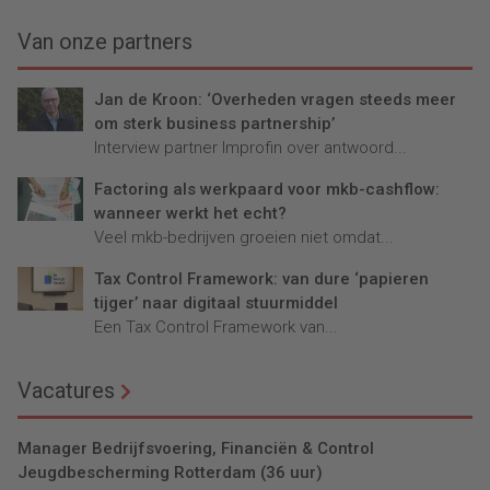
inzicht in de toegevoegde
voorzitter van het VCMB,
waarde van IT.
vertelt over de nieuwe
Van onze partners
organisatie.
Jan de Kroon: ‘Overheden vragen steeds meer
om sterk business partnership’
Interview partner Improfin over antwoord...
Factoring als werkpaard voor mkb-cashflow:
wanneer werkt het echt?
Veel mkb-bedrijven groeien niet omdat...
Tax Control Framework: van dure ‘papieren
tijger’ naar digitaal stuurmiddel
Een Tax Control Framework van...
Vacatures
Manager Bedrijfsvoering, Financiën & Control
Jeugdbescherming Rotterdam (36 uur)