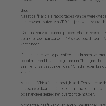
Groei
Naast de financiële rapportages van de wereldwijd
scheepvaartroutes. Als CFO is hij nauw betrokken bij
‘Groei is een voortdurend proces. Als scheepsrou
de grote rederijen aandoen.’ Als voorbeeld noemt M
vestigingen.
‘Die bieden te weinig potentieel, dus kunnen we ons
op dit moment best aardig, maar in China gaat het be
zijn met onze vestigingen daar.’ Om die reden breidt 
zeven.
Mussche: ‘China is een moeilijk land. Een Nederla
hebben we daar een Chinese man met commerciël
op financieel gebied het overzicht te houden.’
Momenteel heeft Radio Holland 51 vestigingen versp