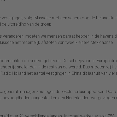
e vestigingen, volgt Mussche met een scherp oog de belangrijks
 de uitbreiding van de groep.
tes veranderen, moeten we mensen paraat hebben in de havens d
ussche het recentelijk afstoten van twee kleinere Mexicaanse
 beter richten op andere gebieden. De scheepvaart in Europa dra
hoorlijk sneller dan in de rest van de wereld. Dus moeten wij fle
Radio Holland het aantal vestigingen in China dit jaar uit van vier
ndse general manager zou tegen de lokale cultuur opbotsen. Daa
e bevoegdheden aangesteld en een Nederlander overgevlogen
reid over 21 verschillende landen. In totaal werken er zo’n 750