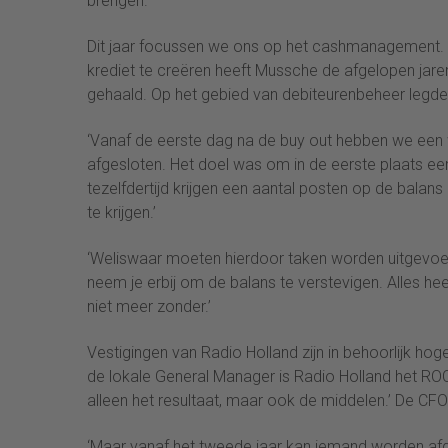
brengen.
Dit jaar focussen we ons op het cashmanagement. W
krediet te creëren heeft Mussche de afgelopen jare
gehaald. Op het gebied van debiteurenbeheer legde 
‘Vanaf de eerste dag na de buy out hebben we een 
afgesloten. Het doel was om in de eerste plaats ee
tezelfdertijd krijgen een aantal posten op de balan
te krijgen.’
‘Weliswaar moeten hierdoor taken worden uitgevoerd
neem je erbij om de balans te verstevigen. Alles heef
niet meer zonder.’
Vestigingen van Radio Holland zijn in behoorlijk ho
de lokale General Manager is Radio Holland het ROCE
alleen het resultaat, maar ook de middelen.’ De CFO 
‘Maar vanaf het tweede jaar kan iemand worden af