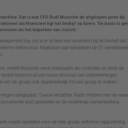
 machine. Dat is wat CFO Rudi Mussche de afgelopen jaren bij
ioneel als financieel ligt het bedrijf op koers. 'De basis is ge
ocessen en het beperken van risico's.'
nagement buy out is er al heel wat veranderd bij het bedrijf dat 
maritieme elektronica. Afgelopen jaar behaalden de 51 wereldwijd
o.
’, vertelt Mussche, eerst werkzaam als controller en sinds de
t bedrijf bestond uit een losse structuur van ondernemingen
aan om de groep ook daadwerkelijk tot een groep te maken.’
ingen aangepast. ‘Overal hetzelfde: Radio Holland met de naa
 concurrentie eruit gesneden en de onderlinge samenwerking
ste regels opstellen voor de hele groep, uniforme rapportering,