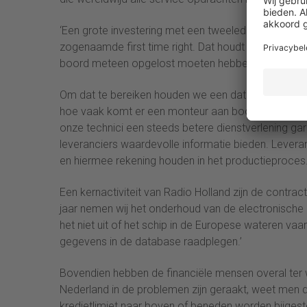
‘Een grote investering met een tweeledig doel. Enerz
zogenaamde first time right. Dat houdt in dat we e
boord meteen opgelost moeten hebben.
Om dat te bereiken houden we een database bij waa
hoe vaak komt er een monteur aan boord? Welk euv
onze technici een steeds betere dienstverlening g
leveranciers waardevolle informatie bieden. Leveran
en hiermee rekening houden in het productieproces.
Een kernactiviteit van Radio Holland zijn de contr
jaar nemen wij het onderhoud van de electronische
het niet uit of het schip in de Europese wateren va
gegevens in de database raadplegen.’
Bovendien hebben de financiële mensen overal ter wer
Nederland in de problemen zijn geraakt, weet men da
kredietlimiet naar boven of beneden worden bijgest