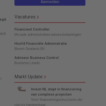
Aanmelden
Vacatures
legd.
Financieel Controller
zich
lArcade administraties-advies-belastingen
e
Hoofd Financiële Administratie
Bloem Sealants BV
Adviseur Business Control
Business Leads
Markt Update
m
Invest-NL stapt in financiering
van complexe projecten
Voor financieringsstructuren die
risico’s hanteerbaar...