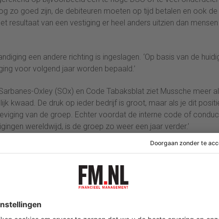
og zo goed zijn, de debiteuren moeten op tijd betalen en ook de
het resultaat van een vestiging er heel anders uitzien dan mensen 
tandiging een andere richting is ingeslagen. ‘Op basis van de huidi
iging voor volgend jaar worden bepaald.’
 Sarbanes-Oxley (SOx) en Code Tabaksblat ziet Mussche meer a
jk kwaad. De druk op ieder bedrijf is groot, maar als je dit positi
teviging van de groep. Echter voordat de interne code of conduct
igingen wereldwijd, is de groep zo weer een jaar verder.’
nde is ontwikkeld en de cijfers wereldwijd betrouwbaar en op
eenvoudiger om alle resultaten met elkaar te vergelijken.
menwerking is te vinden in het service gebeuren. Vorig jaar is 
e House. Onderdeel hiervan is ondermeer een uitgebouwde databas
treert.