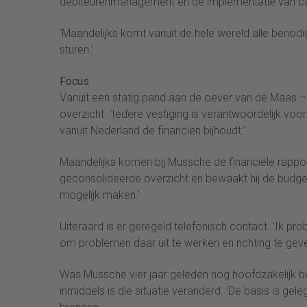
debiteurenmanagement en de implementatie van cas
‘Maandelijks komt vanuit de hele wereld alle benod
sturen.’
Focus
Vanuit een statig pand aan de oever van de Maas 
overzicht. ‘Iedere vestiging is verantwoordelijk voo
vanuit Nederland de financiën bijhoudt.’
Maandelijks komen bij Mussche de financiële rapport
geconsolideerde overzicht en bewaakt hij de budgett
mogelijk maken.’
Uiteraard is er geregeld telefonisch contact. ‘Ik pr
om problemen daar uit te werken en richting te geven
Was Mussche vier jaar geleden nog hoofdzakelijk be
inmiddels is die situatie veranderd. ‘De basis is ge