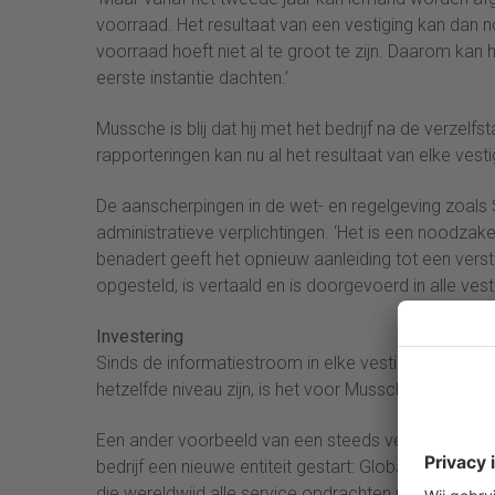
voorraad. Het resultaat van een vestiging kan dan n
voorraad hoeft niet al te groot te zijn. Daarom kan 
eerste instantie dachten.’
Mussche is blij dat hij met het bedrijf na de verzelfs
rapporteringen kan nu al het resultaat van elke vest
De aanscherpingen in de wet- en regelgeving zoals
administratieve verplichtingen. ‘Het is een noodzakeli
benadert geeft het opnieuw aanleiding tot een vers
opgesteld, is vertaald en is doorgevoerd in alle vest
Investering
Sinds de informatiestroom in elke vestiging voldoe
hetzelfde niveau zijn, is het voor Mussche een stuk 
Een ander voorbeeld van een steeds verdergaande sa
bedrijf een nieuwe entiteit gestart: Global Servic
die wereldwijd alle service opdrachten in detail regis