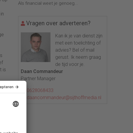
Als financial weet je genoeg...
in
Vragen over adverteren?
ge
Kan ik je van dienst zijn
met een toelichting of
advies? Bel of mail
ls
gerust. Ik neem graag
ef
de tijd voor je.
 is
Daan Commandeur
Partner Manager
0628068433
daancommandeur@sijthoffmedia.nl
het
e,