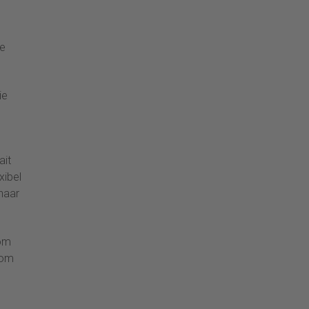
te
ie
ait
xibel
 naar
rom
 om