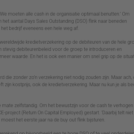
e moeten alle cash in de organisatie optimaal benutten.’ Om
n het aantal Days Sales Outstanding (DSO) flink naar beneden
het bedrijf eveneens een hele weg af.
wereldwijde kredietverzekering op de debiteuren van de hele gr
n stevig debiteurenbeleid voor de groep te introduceren en
s meer waarde. En het is ook een manier om snel grip op de situa
 die zonder zo’n verzekering niet nodig zouden zijn. Maar ach, 
t zijn kostprijs, ook de kredietverzekering. Maar nu kun je als bed
ge mate zelfstandig. Om het bewustzijn voor de cash te verhogen 
-project (Return On Capital Employed) gestart. ‘Daarbij telt niet
moest het eerste jaar na de buy out flink bijsturen.
gerekend op bijvoorbeeld een te hoge DSO of te veel onderdele