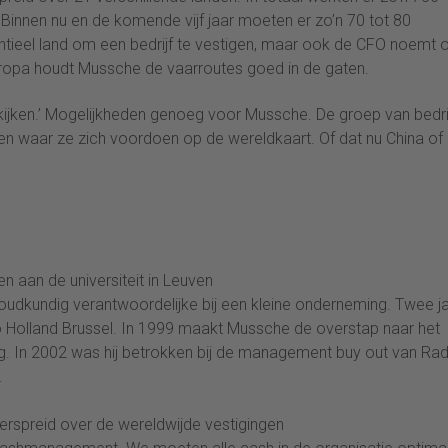
innen nu en de komende vijf jaar moeten er zo’n 70 tot 80
tentieel land om een bedrijf te vestigen, maar ook de CFO noemt 
uropa houdt Mussche de vaarroutes goed in de gaten.
kijken.’ Mogelijkheden genoeg voor Mussche. De groep van bedri
ken waar ze zich voordoen op de wereldkaart. Of dat nu China of
aan de universiteit in Leuven
dkundig verantwoordelijke bij een kleine onderneming. Twee j
adio Holland Brussel. In 1999 maakt Mussche de overstap naar het
 In 2002 was hij betrokken bij de management buy out van Rad
.
verspreid over de wereldwijde vestigingen