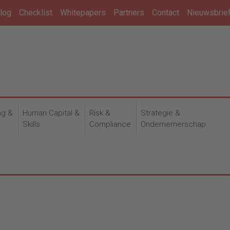
log
Checklist
Whitepapers
Partners
Contact
Nieuwsbrie
ng &
Human Capital &
Risk &
Strategie &
n
Skills
Compliance
Ondernemerschap