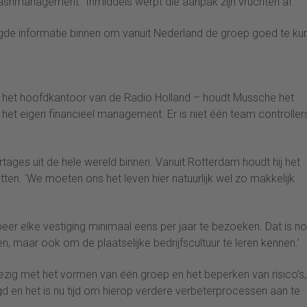
hmanagement.’ Inmiddels werpt die aanpak zijn vruchten af.
igde informatie binnen om vanuit Nederland de groep goed te ku
– het hoofdkantoor van de Radio Holland – houdt Mussche het
r het eigen financieel management. Er is niet één team controller
ages uit de hele wereld binnen. Vanuit Rotterdam houdt hij het
en. ‘We moeten ons het leven hier natuurlijk wel zo makkelijk
obeer elke vestiging minimaal eens per jaar te bezoeken. Dat is n
, maar ook om de plaatselijke bedrijfscultuur te leren kennen.’
zig met het vormen van één groep en het beperken van risico’s,
legd en het is nu tijd om hierop verdere verbeterprocessen aan te