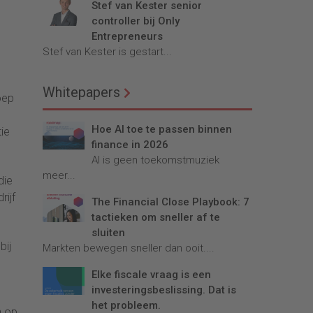
Stef van Kester senior
controller bij Only
Entrepreneurs
Stef van Kester is gestart...
Whitepapers
oep
Hoe AI toe te passen binnen
tie
finance in 2026
AI is geen toekomstmuziek
meer...
die
rijf
The Financial Close Playbook: 7
tactieken om sneller af te
sluiten
bij
Markten bewegen sneller dan ooit....
Elke fiscale vraag is een
investeringsbeslissing. Dat is
het probleem.
n op