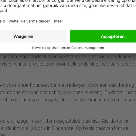
ijds streven we naar een verbetering van onze service kwaliteit,
en behoorlijk percentage van de problemen bij het eerste bezoek
rin iedere service aan boord van een schip wordt geregistreerd
el komt regelmatig voor? Op basis van deze informatie kunnen
aranderen. Anderzijds kunnen we met deze database ook klanten
ciers kunnen precies zien voor welk onderdeel veel service nodi
’
acten voor onderhoudservice met rederijen. Voor een vast bedrag 
 componenten van een schip voor onze rekening. En daarbij maa
art of in de buurt van China, want ook in Azië kunnen onze mensen
eld inzage in een intern opgestelde blacklist. ‘Als klanten in
t dankzij die lijst ook in Singapore. Op basis daarvan kan de
eld’