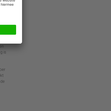
 het
 aan
:
 en
g is
per
kt
 de