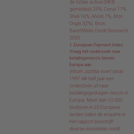
vraagt een andere aanpak
potentiële klant en niet naar
de totale activa (MKB
sensatiefactor kan het juist
van het beheer van
de klant op zichzelf.
gemiddeld 25%, Corus 17%,
negatief uitpakken. Volgens
debiteuren.
Shell 16%, Ahold 7%, Atos
Maarten Wolters van Kappa
Origin 32%). Bron:
Packaging is er veel meer
BarettWells Credit Research,
winst te behalen met
2005
optimalisatie van de
1. European Payment Index:
informatie-uitwisseling
Vraag hét onderzoek naar
tussen sales en credit
betalingsrisico's binnen
management.
Europa aan
Intrum Justitia voert sinds
1997 elk half jaar een
onderzoek uit naar
betalingsgedragen risico's in
Europa. Meer dan 10.000
bedrijven in 22 Europese
landen vullen de enquête in.
Het rapport beschrijft
diverse essentiële credit