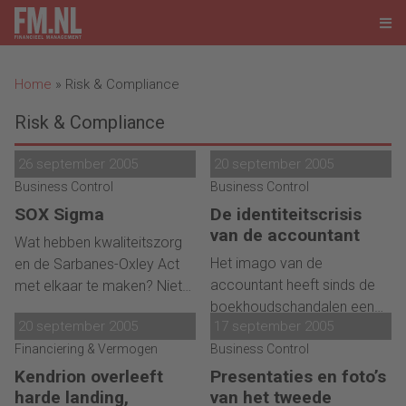
Home
»
Risk & Compliance
Risk & Compliance
26 september 2005
20 september 2005
Business Control
Business Control
SOX Sigma
De identiteitscrisis
van de accountant
Wat hebben kwaliteitszorg
Het imago van de
en de Sarbanes-Oxley Act
accountant heeft sinds de
met elkaar te maken? Niets,
boekhoudschandalen een
althans niet in de meeste
20 september 2005
17 september 2005
flinke deuk opgelopen. In de
bedrijven. Bij Coca Cola
Financiering & Vermogen
Amerikaanse kranten zijn ze
Business Control
wordt de Six Sigma-aanpak
een dankbaar onderwerp
echter ingezet om de 'SOX-
Kendrion overleeft
Presentaties en foto’s
geworden van cartoons en
compliancy' te garanderen.
harde landing,
van het tweede