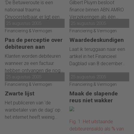
Kemperman, TowRail
ABN Amro
overtuigingskracht die van
'De Betuweroute is een
Gilbert Pluym besloot
Verzekeringen
grootste agrarische
aanpakken weet, heeft
nationaal trauma.
finance
binnen ABN AMRO
onderneming van Nederland
grote kans van slagen.
Onvoorstelbaar, er ligt een
Verzekeringen als één
nu op CPM-gebied?
25 augustus 2005
25 augustus 2005
blinkend nieuwe verbinding,
afdeling in te richten. Alle
gebouwd van vierenhalf
Financiering & Vermogen
informatie van deze joint
Financiering & Vermogen
miljard euro aan
venture van ABN AMRO en
Pas de perceptie over
Waardedeskundigen
gemeenschapsgeld. En
Delta Lloyd Groep komt nu
debiteuren aan
Laat ik teruggaan naar een
binnenkort zal een nog
onder zijn verantwoording
Klanten worden debiteuren
artikel in het Financieel
grotere hoeveelheid vracht
naar buiten. 'De
wanneer ze een factuur
Dagblad van 8 december
uit Azië de Europese markt
samenwerking is beter. Wij
hebben ontvangen die nog
2001. In dit artikel zegt Jan
overspoelen. Hoe is het
zijn als finance echt één club
25 augustus 2005
25 augustus 2005
niet is betaald. In theorie
Vis docent bij de VVCM dat
mogelijk dat we daar een
geworden.'
moet binnen de gestelde
Financiering & Vermogen
Financiering & Vermogen
alle credit managers
probleem van maken?'
betalingstermijn de
'waardedeskundigen'
Zwarte lijst
Maak de slapende
vordering worden voldaan,
moeten worden. Ik begreep
reus niet wakker
Het publiceren van 'de
maar de praktijk leert dat
dat niet. Wij als
wanbetaler van de dag' op
debiteuren steeds vaker van
debiteurenbeheerders keken
het internet heeft weinig
mening zijn dat het ook na
immers altijd naar het
Fig. 1: Het uitstaande
toegevoegde waarde.
de betalingstermijn kan. Dit
recente jaarverslag van een
debiteurensaldo als % van
Sterker nog: door de