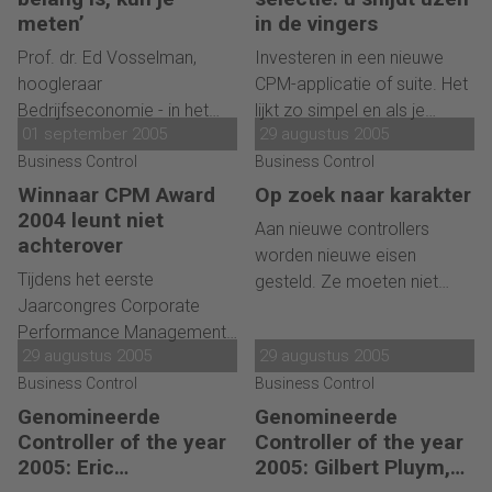
omvang en cultuur vereisen
interne veranderingen een
meten’
in de vingers
verschillen in aanpak, vindt
grotere uitdaging dan ooit.
Prof. dr. Ed Vosselman,
Investeren in een nieuwe
Kiesouw. En ondertussen
'We zijn bezig met de
hoogleraar
CPM-applicatie of suite. Het
begeleide hij ook de niet
omslag om meer vanuit een
Bedrijfseconomie - in het
lijkt zo simpel en als je
aflatende stroom
economisch perspectief
01 september 2005
29 augustus 2005
bijzonder Management
iemand vraagt hoe je dat
acquisities van Watts
naar het bedrijfsgebeuren te
Accounting & Control - aan
Business Control
het beste kunt doen, dan
Business Control
Industries Europe.
kijken. Dat telt. Meer dan
de Erasmus Universiteit
sommen ze allemaal het
Winnaar CPM Award
Op zoek naar karakter
alleen de boekhoudkundige
Rotterdam, kijkt zorgelijk
rijtje van uit te voeren
2004 leunt niet
Aan nieuwe controllers
resultaten.'
naar de huidige
stappen op.
achterover
worden nieuwe eisen
ontwikkelingen op het
Tijdens het eerste
gesteld. Ze moeten niet
gebied van
Jaarcongres Corporate
alleen goede kennis van het
prestatiemeetsystemen.
Performance Management,
vak hebben, maar een
'Alle moderne
29 augustus 2005
29 augustus 2005
vorig jaar, is de Award voor
goede controller
prestatiemeetsystemen zijn
de meest succesvolle CPM-
Business Control
Business Control
onderscheidt zich vooral
gebaseerd op wantrouwen.
case uitgereikt aan
Best
door zijn
Genomineerde
Genomineerde
De verkeerde prikkels
Agrifund
. Inmiddels is het
Controller of the year
karaktereigenschappen.
Controller of the year
worden toegediend.'
bedrijf omgedoopt tot
2005: Eric
2005: Gilbert Pluym,
Iemand met
Sovion
. Hoe vergaat het de