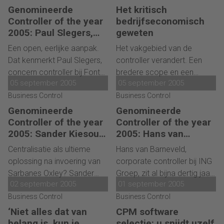
Matthijs Lusse, de
group
van Solvus door United
Genomineerde
Het kritisch
controller
van de
Services Group - wordt hij
Controller of the year
bedrijfseconomisch
multinational, was nauw
corporate vice president.
2005: Paul Slegers,
geweten
Fontys Hogescholen
betrokken bij de
Wat is de functie van een
Een open, eerlijke aanpak.
Het vakgebied van de
implementatie ervan.
controller in zo'n
Dat kenmerkt Paul Slegers,
controller verandert. Een
overnametraject?
concern controller bij Fontys
bredere scope en een
05 september 2005
05 september 2005
Hogeschool. Hij werkt
kritische blik passen bij de
pragmatisch, houdt niet vast
Business Control
nieuwe controller. Maar ook
Business Control
aan standaard kerngetallen,
vakinhoudelijk is de hij sterk.
Genomineerde
Genomineerde
maar stuurt op de wensen
Dirk Swagerman, hoogleraar
Controller of the year
Controller of the year
vanuit de organisatie,
controlling aan de
2005: Sander Kiesouw,
2005: Hans van
aangevuld met eigen
Watts Industries
Rijksuniversiteit Groningen
Barneveld, ING Groep
Centralisatie als ultieme
Hans van Barneveld,
Europe
creatieve gedachten over
vertelt over de nieuwe
oplossing na invoering van
corporate controller bij ING
organisatieaansturing. En
controller.
Sarbanes Oxley? Sander
Groep, zit al bijna dertig jaar
met succes zoals bleek uit
02 september 2005
01 september 2005
Kiesouw, senior group
in
finance
. De laatste jaren
zijn Green Grail project.
controller voor Watts
Business Control
vormden vanwege de
Business Control
Industries Europe, bewijst
verscherpte eisen in
‘Niet alles dat van
CPM software
van niet. Verschillen in
financiële verslaglegging en
belang is, kun je
selectie: u snijdt uzelf