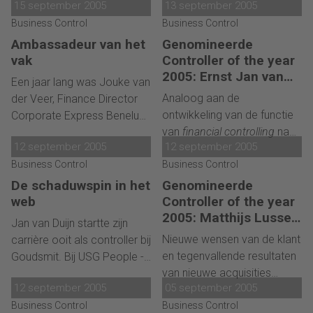
15 september 2005
13 september 2005
bijeenkomst in Barcelona
jaarcongres controlling werd
Business Control
moest verlaten om naar de
Business Control
Lusse verkozen tot
verkiezing van de controller
Ambassadeur van het
Genomineerde
controller van het jaar.
van het jaar te gaan. Zijn
vak
Controller of the year
beslissing toch te gaan was
2005: Ernst Jan van
Een jaar lang was Jouke van
de juiste. Tijdens het tweede
Rooijen, Versatel
Analoog aan de
der Veer, Finance Director
jaarcongres controlling werd
ontwikkeling van de functie
Corporate Express Benelux,
Lusse verkozen tot
van
financial controlling
naar
ambassadeur voor het
controller van het jaar.
12 september 2005
12 september 2005
business controlling
,
controllersvak. Tijdens het
Business Control
transformeerde Ernst Jan
Business Control
jaarcongres gaf hij het
van Rooijen,
finance director
stokje over aan Matthijs
De schaduwspin in het
Genomineerde
Nederland, de financiële
Lusse. Van der Veer, die zelf
web
Controller of the year
functie van Versatel. 'We
in de jury zat, roemde zijn
2005: Matthijs Lusse,
Jan van Duijn startte zijn
kijken nu meer dan ooit
Wolters Kluwer
opvolger om zijn
Nieuwe wensen van de klant
carrière ooit als controller bij
vooruit.'
aansprekende kijk op het
en tegenvallende resultaten
Goudsmit. Bij USG People -
vak.
van nieuwe acquisities
de nieuwe
12 september 2005
05 september 2005
dwongen Wolters Kluwer tot
uitzendorganisatie die
Business Control
een strategieverandering.
Business Control
voorkwam uit de overname