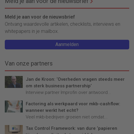
taferelen waarin duizenden
Meld je aan voor de nieuwsbrief
zijn er 65 financieel
mensen onverzekerd rond
medewerkers en ligt de lat
zullen lopen, zo is hun
Meld je aan voor de nieuwsbrief
aanzienlijk hoger.
voorspelling.
Ontvang waardevolle artikelen, checklists, interviews en
whitepapers in je mailbox.
Aanmelden
Van onze partners
Jan de Kroon: ‘Overheden vragen steeds meer
om sterk business partnership’
Interview partner Improfin over antwoord...
Factoring als werkpaard voor mkb-cashflow:
wanneer werkt het echt?
Veel mkb-bedrijven groeien niet omdat...
Tax Control Framework: van dure ‘papieren