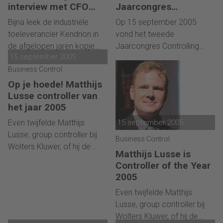
spotprenten. Steeds worden
interview met CFO
Jaarcongres
Eiko Ris
ze weer afgebeeld als
Controlling
Bijna leek de industriële
Op 15 september 2005
hebberige geldwolven die
toeleverancier Kendrion in
vond het tweede
niet, gehinderd door
de afgelopen jaren kopje
Jaarcongres Controlling
scrupules, meegaan in
15 september 2005
onder te gaan. Samen met
plaats. Geen tijd gehad om
frauduleuze praktijken. In
stakeholders konden CEO
Business Control
te komen? Toch benieuwd
Nederland worden
Piet Veenema en CFO Eiko
wat u allemaal had moeten
Op je hoede! Matthijs
accountants wellicht nog
Ris toch een oplossing
weten over de
Lusse controller van
niet zo erg aan de
vinden, zodat het bedrijf nu
veranderende rol van de
het jaar 2005
schandpaal genageld als in
weer vooruit kan kijken.
controller? Klik dan verder
Even twijfelde Matthijs
15 september 2005
de Verenigde Staten, toch
om de foto's en de
Lusse, group controller bij
kampt ook de Nederlandse
Business Control
presentaties te bekijken.
Wolters Kluwer, of hij de
accountant met een
Matthijs Lusse is
bijeenkomst in Barcelona
imagoprobleem. Dat bleek
Controller of the Year
moest verlaten om naar de
ook tijdens het tweede
2005
verkiezing van de controller
Jaarcongres Controlling in
Even twijfelde Matthijs
van het jaar te gaan. Zijn
Noordwijkerhout.
Lusse, group controller bij
beslissing toch te gaan was
Wolters Kluwer, of hij de
de juiste. Tijdens het tweede