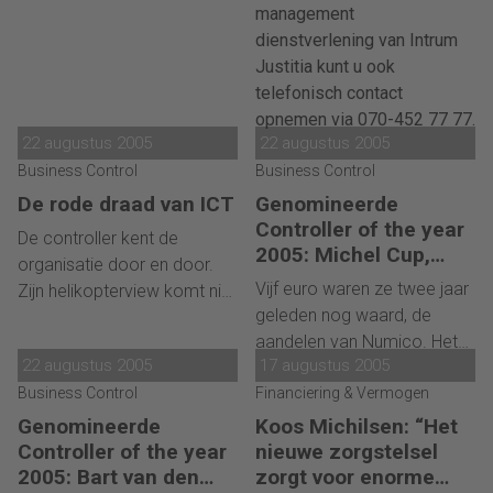
management
dienstverlening van Intrum
Justitia kunt u ook
telefonisch contact
opnemen via 070-452 77 77.
22 augustus 2005
22 augustus 2005
Business Control
Business Control
De rode draad van ICT
Genomineerde
Controller of the year
De controller kent de
2005: Michel Cup,
organisatie door en door.
Numico
Vijf euro waren ze twee jaar
Zijn helikopterview komt niet
geleden nog waard, de
alleen bij de financiële
aandelen van Numico. Het
control van pas, maar ook
22 augustus 2005
17 augustus 2005
voedingsbedrijf met 's
bij het optimaal gebruik en
Business Control
werelds jongste én oudste
Financiering & Vermogen
de implementatie van ICT.
consumenten, had in de
Zo weet Aard Schrauwen,
Genomineerde
Koos Michilsen: “Het
jaren ervoor
controller bij Levens Group.
Controller of the year
nieuwe zorgstelsel
'basisverbreding' als motto
2005: Bart van den
zorgt voor enorme