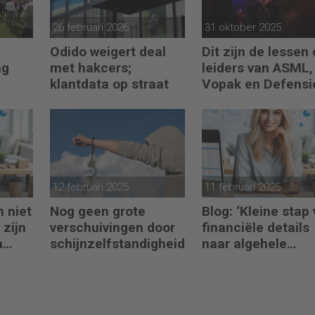
26 februari 2026
31 oktober 2025
Odido weigert deal
Dit zijn de lessen 
ag
met hakcers;
leiders van ASML,
klantdata op straat
Vopak en Defensi
en
toepassen in
turbulente tijden
12 februari 2025
11 februari 2025
h niet
Nog geen grote
Blog: ‘Kleine stap
 zijn
verschuivingen door
financiële details
n
schijnzelfstandigheid
naar algehele
duurzaamheid ‘