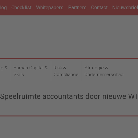
log
Checklist
Whitepapers
Partners
Contact
Nieuwsbrie
ng &
Human Capital &
Risk &
Strategie &
n
Skills
Compliance
Ondernemerschap
: “Speelruimte accountants door nieuwe W