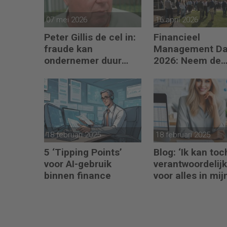
07 mei 2026
16 april 2026
Peter Gillis de cel in:
Financieel
fraude kan
Management D
ondernemer duur
2026: Neem de
komen te staan
toekomst in eig
hand
18 februari 2025
18 februari 2025
5 ‘Tipping Points’
Blog: ‘Ik kan toc
voor AI-gebruik
verantwoordelijk
binnen finance
voor alles in mij
waardeketen?’