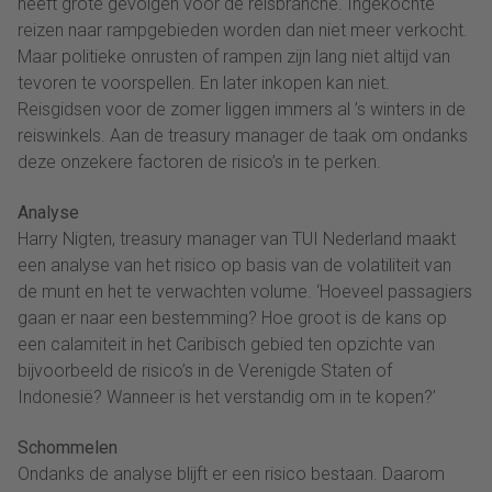
heeft grote gevolgen voor de reisbranche. Ingekochte
reizen naar rampgebieden worden dan niet meer verkocht.
Maar politieke onrusten of rampen zijn lang niet altijd van
tevoren te voorspellen. En later inkopen kan niet.
Reisgidsen voor de zomer liggen immers al ’s winters in de
reiswinkels. Aan de treasury manager de taak om ondanks
deze onzekere factoren de risico’s in te perken.
Analyse
Harry Nigten, treasury manager van TUI Nederland maakt
een analyse van het risico op basis van de volatiliteit van
de munt en het te verwachten volume. ‘Hoeveel passagiers
gaan er naar een bestemming? Hoe groot is de kans op
een calamiteit in het Caribisch gebied ten opzichte van
bijvoorbeeld de risico’s in de Verenigde Staten of
Indonesië? Wanneer is het verstandig om in te kopen?’
Schommelen
Ondanks de analyse blijft er een risico bestaan. Daarom