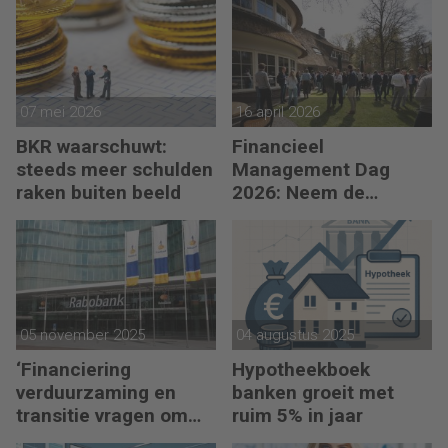
melden
07 mei 2026
16 april 2026
BKR waarschuwt:
Financieel
steeds meer schulden
Management Dag
raken buiten beeld
2026: Neem de
toekomst in eigen
hand
05 november 2025
04 augustus 2025
‘Financiering
Hypotheekboek
verduurzaming en
banken groeit met
transitie vragen om
ruim 5% in jaar
minder regels’