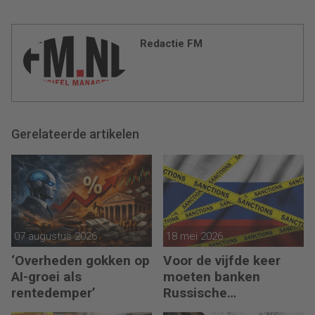
Redactie FM
Gerelateerde artikelen
07 augustus 2026
18 mei 2026
‘Overheden gokken op
Voor de vijfde keer
AI-groei als
moeten banken
rentedemper’
Russische
bankgegoeden