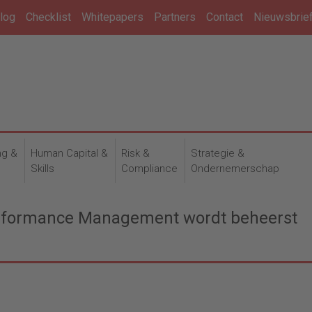
log
Checklist
Whitepapers
Partners
Contact
Nieuwsbrie
ng &
Human Capital &
Risk &
Strategie &
n
Skills
Compliance
Ondernemerschap
erformance Management wordt beheerst