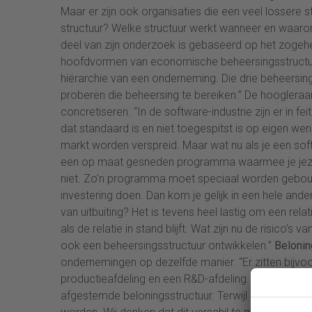
Maar er zijn ook organisaties die een veel lossere 
structuur? Welke structuur werkt wanneer en waarom
deel van zijn onderzoek is gebaseerd op het zogehe
hoofdvormen van economische beheersingsstructure
hiërarchie van een onderneming. Die drie beheersi
proberen die beheersing te bereiken.” De hoogleraa
concretiseren. “In de software-industrie zijn er in f
dat standaard is en niet toegespitst is op eigen we
markt worden verspreid. Maar wat nu als je een s
een op maat gesneden programma waarmee je jezelf
niet. Zo’n programma moet speciaal worden gebouw
investering doen. Dan kom je gelijk in een hele andere 
van uitbuiting? Het is tevens heel lastig om een rela
als de relatie in stand blijft. Wat zijn nu de risico’s
ook een beheersingsstructuur ontwikkelen.”
Belonin
ondernemingen op dezelfde manier. “Er zitten bijvoo
productieafdeling en een R&D-afdeling. Een produc
afgestemde beloningsstructuur. Terwijl bij een af