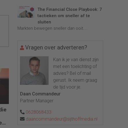
The Financial Close Playbook: 7
tactieken om sneller af te
sluiten
Markten bewegen sneller dan ooit....
Vragen over adverteren?
Kan ik je van dienst zijn
met een toelichting of
advies? Bel of mail
gerust. Ik neem graag
de tijd voor je.
Daan Commandeur
Partner Manager
die
0628068433
daancommandeur@sijthoffmedia.nl
e