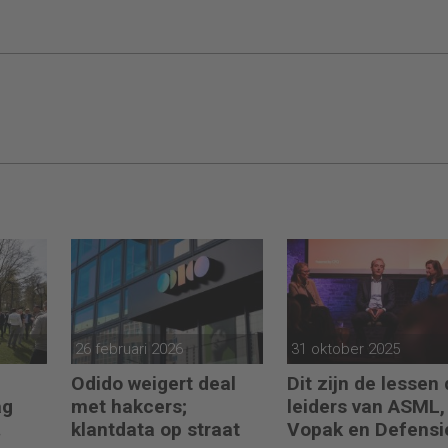
26 februari 2026
31 oktober 2025
Odido weigert deal
Dit zijn de lessen 
ag
met hakcers;
leiders van ASML,
klantdata op straat
Vopak en Defensi