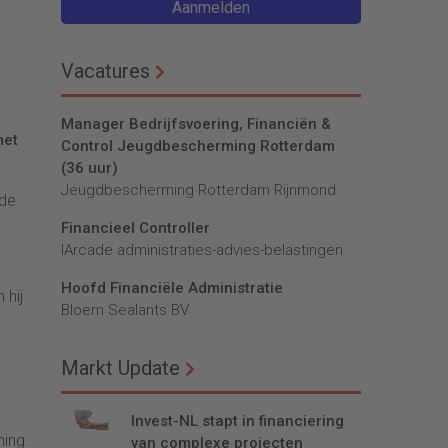
Aanmelden
Vacatures
Manager Bedrijfsvoering, Financiën &
met
Control Jeugdbescherming Rotterdam
(36 uur)
Jeugdbescherming Rotterdam Rijnmond
 de
Financieel Controller
lArcade administraties-advies-belastingen
Hoofd Financiële Administratie
 hij
Bloem Sealants BV
Markt Update
e
Invest-NL stapt in financiering
ning.
van complexe projecten