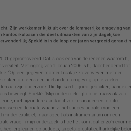
ht. Zijn werkkamer kijkt uit over de lommerrijke omgeving van
n kantoorkolossen die deel uitmaakten van zijn dagelijkse
rwonderlijk; Speklé is in de loop der jaren vergroeid geraakt 
 in 2001 gepromoveerd. Dat is ook een van de redenen waarom hij
ersiteit. Met ingang van 1 januari 2006 is hij daar benoemd tot
klé: “Op een gegeven moment raak je zo verweven met een
te maken om eens een heel andere omgeving op te zoeken.
jden aan zijn onderzoek. Die tijd kan hij goed gebruiken, aangezien
aus beweegt. Speklé: “Mijn onderzoek ligt op het raakvlak van
eorie, met bijzondere aandacht voor management control
processen en de mate waarin zij het succes bepalen van een
wat minder expliciet, maar speelt als instrumentarium om een
ntrale vraag in mijn onderzoek is hoe het komt dat er zo’n enorm
ies heel erg leunen op budgets, targets, prestatieafhankelijke belo