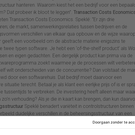
structuur hanteren. Waarom kiest het een bedrijf voor een bepaal
? Dat probeer ik bloot te leggen”.
Transaction Costs Economic
ten Transaction Costs Economics. Speklé: “Er zijn drie
n; de markt, samenwerkingsrelaties tussen bedrijven en de
ngsvormen verschillen van elkaar qua opbouw en de wijze waaro
r geeft een voorbeeld om de abstracte materie enigszins te
eite twee typen software. Je hebt een ‘of-the-shelf product’ als W
nsen en eigen gedachten. Een dergelijk product kan prima via de
oftwareprogramma zoekt waarmee je de processen wilt verbeter
 wilt onderscheiden van de concurrentie? Dan volstaat de ma
d door een softwarehuis. Dat bedrijf moet daarvoor een
situatie terecht. Betaal je als klant een eerlijke prijs of is er sp
tie tussentijds te verbreken. De investering heeft alleen maar wa
 van zo’n verhouding? Als je die in kaart kan brengen, dan kun daarv
gsstructuur
Speklé benadert variëteit in controlstructuren binnen
rbeeld duidelijke verschillen in de beheersingsstructuur van een
tieafdeling heeft vaak te maken met scherpe targets en een daa
deling Research & Development de teugels minder strak aangespa