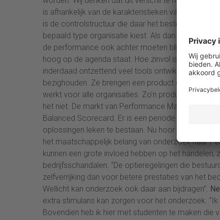
worden. Wij denken dat dit verschil te maken heeft m
is afhankelijk van de karakteristieken van die situa
is de controlstructuur die daar het beste bij past”.
bepaald type organisatie kiest. Als dan een concreet
de performance ook achter moeten blijven”.
Hypes
hoog op de agenda staat. Hoe zinvol is het om er 
inderdaad ontzettend veel tools ontwikkeld en oplo
bezighouden. Ze brengen een product op de markt 
werkt voor alle organisaties. Zo’n product zal bij 
het niet. De markt van Performance Management w
Balanced Scorecard. Er is een periode geweest w
oplossingen leken te bestaan. Nu hoor je bijna no
het maatschappelijk belang van onderzoek naar 
kunnen een grote invloed hebben op het handelen, zow
bedrijfsschandalen. “De optieregelingen die bestuu
zelfverrijking dan voor betere prestaties van het b
Wellicht kan onderzoek ook daar aan bijdragen”.
Ne
extra stimulans kan zorgen voor het onderzoek. “Ik 
Bovendien heb ik hier met studenten te maken die vaa