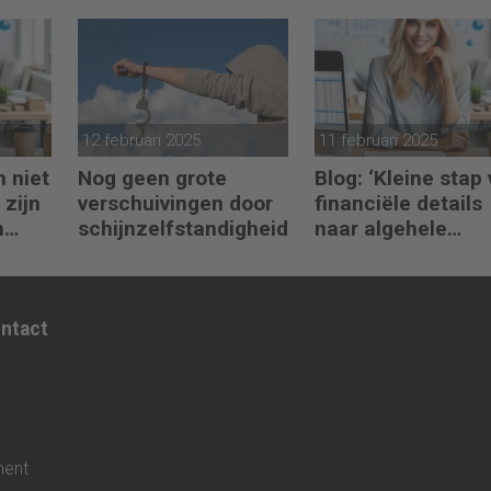
en
toepassen in
turbulente tijden
12 februari 2025
11 februari 2025
h niet
Nog geen grote
Blog: ‘Kleine stap
 zijn
verschuivingen door
financiële details
n
schijnzelfstandigheid
naar algehele
duurzaamheid ‘
ontact
ment