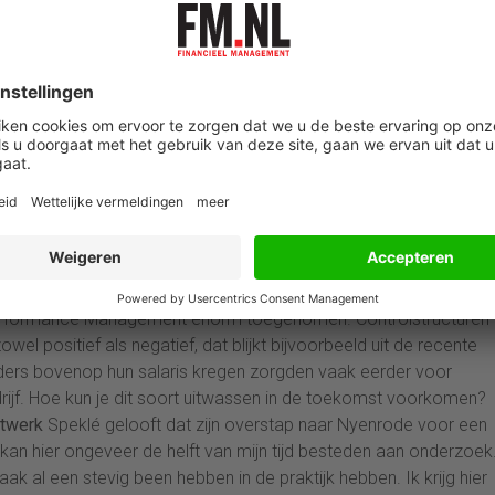
et situatiegebonden effectiviteit; wat werkt in een bepaalde set
tie. Op theoretische gronden kunnen we daar uitspraken over doen:
 Wij hopen dus te kunnen voorspellen voor welke controlstructuur 
 bedrijf een andere structuur kiest, dan zou als onze theorie klop
Performance Management is een thema dat bij veel bedrijven al
nog een onderzoek tegenaan te gooien? Speklé: “Er worden
ssingen bedacht. Maar het zijn vooral consultants die zich daar
en presenteren het als Haarlemmer Olie, een wondermiddel dat
een aantal bedrijven best kunnen werken, maar voor veel anderen 
ordt kortom nogal beheerst door hypes. Een goed voorbeeld is
aarin er op het gebied van Performance Management geen ande
oit meer wat over de Balanced Scorecard”.
Bedrijfsschandalen
Oo
Performance Management enorm toegenomen. Controlstructuren
el positief als negatief, dat blijkt bijvoorbeeld uit de recente
rders bovenop hun salaris kregen zorgden vaak eerder voor
edrijf. Hoe kun je dit soort uitwassen in de toekomst voorkomen?
twerk
Speklé gelooft dat zijn overstap naar Nyenrode voor een
kan hier ongeveer de helft van mijn tijd besteden aan onderzoek
k al een stevig been hebben in de praktijk hebben. Ik krijg hier