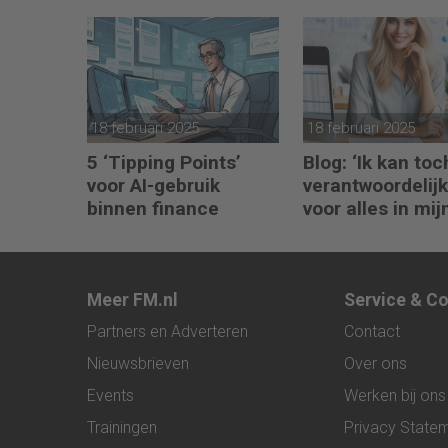
komen te staan
toekomst in eig
hand
18 februari 2025
18 februari 2025
5 ‘Tipping Points’
Blog: ‘Ik kan toc
voor AI-gebruik
verantwoordelijk
binnen finance
voor alles in mij
waardeketen?’
Meer FM.nl
Service & C
Partners en Adverteren
Contact
Nieuwsbrieven
Over ons
Events
Werken bij ons
Trainingen
Privacy State