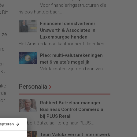
de
Voor financieringsstructuren die
risico’s hanteerbaar...
s
Dit
Financieel dienstverlener
Unsworth & Associates in
p ze
Luxemburgse handen
Het Amsterdamse kantoor heeft licenties...
ord
Pleo: multi-valutarekeningen
met 6 valuta’s mogelijk
en;
Valutakosten zijn een bron van...
rkt
rake
Personalia
arde
oor
Robbert Butzelaar manager
Business Control Commercial
bij PLUS Retail
rop
Robbert Butzelaar terug naar PLUS...
nnen
Teun Valckx verruilt interimwerk