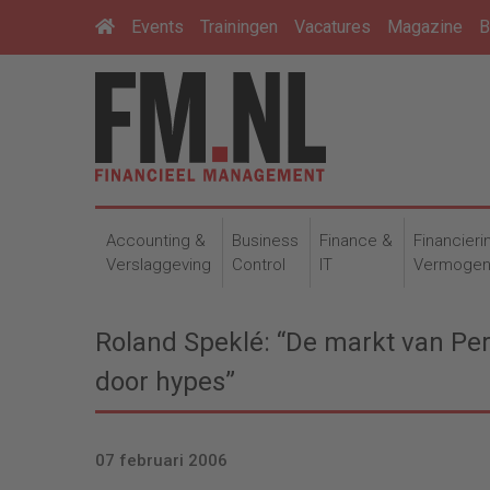
Events
Trainingen
Vacatures
Magazine
B
Accounting &
Business
Finance &
Financieri
Verslaggeving
Control
IT
Vermoge
Roland Speklé: “De markt van P
door hypes”
07 februari 2006