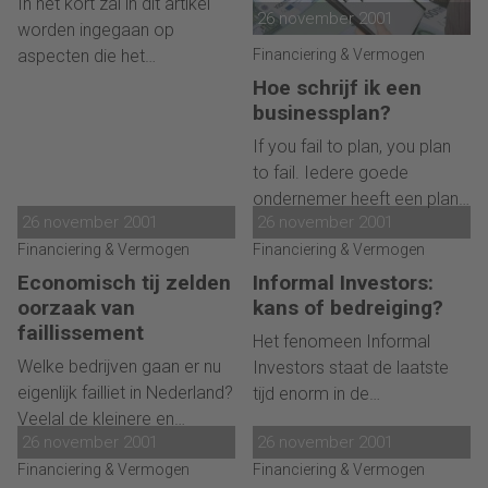
In het kort zal in dit artikel
mogelijkheden staan er
26 november 2001
worden ingegaan op
open voor de schuldeisers.
Financiering & Vermogen
aspecten die het
faillissement raken. De
Hoe schrijf ik een
werking van het faillissement
businessplan?
zal worden uitgelegd
If you fail to plan, you plan
alsmede de gevolgen voor
to fail. Iedere goede
schuldenaar en
ondernemer heeft een plan.
schuldeisers. Uiteraard kan
26 november 2001
26 november 2001
Of het nu in zijn hoofd zit, op
deze beschouwing niet
Financiering & Vermogen
de achterkant van de
Financiering & Vermogen
volledig zijn, echter, deze
sigarenkist staat of keurig is
Economisch tij zelden
Informal Investors:
verschaft de lezer inzichten
uitgeschreven, geen
oorzaak van
kans of bedreiging?
op grond waarvan de
ondernemer kan zonder. In
faillissement
Het fenomeen Informal
vragen en antwoorden van
de praktijk blijkt de
Welke bedrijven gaan er nu
Investors staat de laatste
het onderzoek kunnen
gedetailleerde volledig
eigenlijk failliet in Nederland?
tijd enorm in de
worden begrepen.
uitgeschreven versie niet erg
Veelal de kleinere en
belangstelling. In dit artikel
in te zijn. Veel ondernemers
26 november 2001
26 november 2001
jongere bedrijven - maar dat
zal getracht worden deze
zeggen: 'Het gaat al jaren
lijkt ook logisch, omdat zij nu
Financiering & Vermogen
Financiering & Vermogen
groep aanbieders van
goed zonder, waarom zou