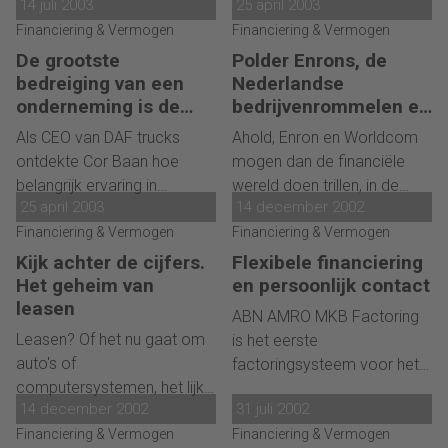
14 juli 2003
25 april 2003
ontwikkeling. Het uitbreken
aanleg gezonde
houding en aanpak aan.
van een crisis is zelden het
Financiering & Vermogen
Financiering & Vermogen
onderneming sneuvelt. Door
gevolg van abrupte
cashflow forecasting een
De grootste
Polder Enrons, de
veranderingen; meestal
bedreiging van een
prominente plaats te geven
Nederlandse
ontstaat plotseling inzicht
onderneming is de
bedrijvenrommelen er
in het beheer van
dat er sprake is van een
Raad van Bestuur
ook op los
liquiditeiten, kan zo'n
Als CEO van DAF trucks
Ahold, Enron en Worldcom
kritieke situatie. Hoe wordt
voortijdig einde worden
ontdekte Cor Baan hoe
mogen dan de financiële
een crisis beheersbaar? Een
voorkomen.
belangrijk ervaring in
wereld doen trillen, in de
stapsgewijs overzicht.
25 april 2003
14 december 2002
herstructurering is. Daarom
polder rommelen de
bepleit hij de aanwezigheid
Financiering & Vermogen
Nederlandse bedrijven er
Financiering & Vermogen
van een deskundige in
ook op los. Maar omdat ze
Kijk achter de cijfers.
Flexibele financiering
iedere Raad van
zo weinig schade aanrichten
Het geheim van
en persoonlijk contact
Commissarissen. 'Nu
en omdat justitie er niet
leasen
ABN AMRO MKB Factoring
herstructureren een continue
achteraan zit, worden ze
Leasen? Of het nu gaat om
is het eerste
activiteit is geworden, moet
nauwelijks opgemerkt.
auto's of
factoringsysteem voor het
zulke expertise direct ter
computersystemen, het lijkt
Nederlandse midden- en
beschikking staan van de
14 december 2002
31 juli 2002
op het eerste gezicht een
kleinbedrijf, dat geheel
onderneming.'
fluitje van een cent. Even bij
Financiering & Vermogen
Financiering & Vermogen
elektronisch werkt. Een