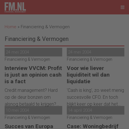
Home
»
Financiering & Vermogen
Financiering & Vermogen
24 mei 2004
24 mei 2004
Financiering & Vermogen
Financiering & Vermogen
Interview VVCM: Profit
Voor wie liever
is just an opinion cash
liquiditeit wil dan
is a fact
liquidatie
Credit management? Hard
'Cash is king', zo weet menig
op de deur bonzen om
succesvolle CFO. En toch
alsnog betaald te krijgen?
blijkt keer op keer dat het
10 mei 2004
14 april 2004
Nee, zegt Mannes Westhuis,
liquiditeitsbeheer faalt. Met
voorzitter van de Vereniging
Financiering & Vermogen
als gevolg dat menige in
Financiering & Vermogen
voor Credit Managers
aanleg gezonde
Succes van Europa
Case: Woningbedrijf