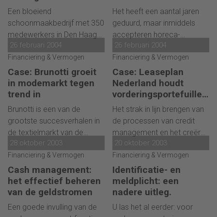
onder
facturatie en debiteuren
dagbasis te kunnen beheren.
Een bloeiend
Het heeft een aantal jaren
leidden tot de ondergang
schoonmaakbedrijf met 350
geduurd, maar inmiddels
van Steins Bisschop
medewerkers in Den Haag
accepteren horeca-
Meijburg & Co. Het innen van
26 februari 2004
26 februari 2004
ging onlangs failliet. De
eigenaren, exploitanten van
een groot aantal
oorzaak zou een goede les
Financiering & Vermogen
radio- en televisiestations en
Financiering & Vermogen
openstaande vorderingen
moeten zijn voor elke
bedrijven die muziek in
Case: Brunotti groeit
Case: Leaseplan
vormde een pleister op de
onderneming die niet
openbare ruimten draaien,
in modemarkt tegen
Nederland houdt
wonde.
gelooft dat een laks
dat de artiesten en
trend in
vorderingsportefuille
debiteurenbeheer het begin
producenten van die muziek
klein
Brunotti is een van de
Het strak in lijn brengen van
van het einde kan zijn. Want
recht hebben op een
grootste succesverhalen in
de processen van credit
dat was het wel voor het
vergoeding. Met dank aan
de textielmarkt van de
management en het creëren
familiebedrijf, waar een
de Stichting ter Exploitatie
28 oktober 2003
20 oktober 2003
afgelopen jaren. Met een
van een
ontoereikend financieel
van Naburige Rechten
spectaculaire en
Financiering & Vermogen
controlmechanisme. Dat
Financiering & Vermogen
beheer het begin van het
(SENA).
tegelijkertijd steeds
waren de belangrijkste
Cash management:
Identificatie- en
einde inluidde.
winstgevende groei is in zes
uitdagingen voor LeasePlan
het effectief beheren
meldplicht: een
jaar tijd een merk
Nederland dat opereert in
van de geldstromen
nadere uitleg.
opgebouwd, dat met
een van de meest
Een goede invulling van de
U las het al eerder: voor
succes nu ook buiten
concurrerende sectoren.