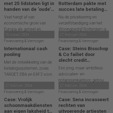
(VVCM). 'Credit
onderneming sneuvelt. Door
met 25 lidstaten ligt in
Rotterdam pakte met
management is de klant alle
cashflow forecasting een
handen van de ‘oude’
succes late betaling
redenen ontnemen om niet
EU-landen’
prominente plaats te geven
klanten aan
Veel hangt af van
Na de privatisering en
te willen of te kunnen
in het beheer van
economische groei van
verzelfstandiging van het
betalen.' Het jonge
liquiditeiten, kan zo'n
Europa als geheel en
Woningbedrijf Rotterdam is
vakgebied meet zich een
voortijdig einde worden
02 maart 2004
27 februari 2004
adequaat management van
werk gemaakt van het op
steeds professionelere
voorkomen.
wisselkoersen
Financiering & Vermogen
tijd innen van de facturen
Financiering & Vermogen
houding en aanpak aan.
aan huurders. De winsten zijn
Internationaal cash
Case: Steins Bisschop
in vele opzichten
pooling
& Co failiet door
fenomenaal.'Niet alleen in
slecht credit
Met de ontwikkeling van de
termen van geld en
management
Een jong, maar ambitieus
betalingssystemen, zoals
organisatie is winst geboekt,
advocaten- en
TARGET, EBA en EAF2 voor
ook het feit dat de
notarissenkantoor, gebouwd
het cross-border Euro
betalingsachterstanden
27 februari 2004
27 februari 2004
op de fundamenten van
betalingen op "same-day-
daalden en daarmee de
Financiering & Vermogen
goede reputaties, heeft het
Financiering & Vermogen
value" basis is het voor de
problemen van onze klanten
niet gered. Te forse
treasurer mogelijk
Case: Vrolijk
Case: Sena incasseert
afnamen, is winst voor ons.'
investeringen, te snelle groei
geworden om de
schoonmaakdiensten
rechten van
en te weinig aandacht voor
liquiditeiten echt op
aan eigen laksheid ten
uitvoerende artiesten