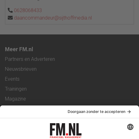
0628068433
daancommandeur@sijthoffmedia.nl
Meer FM.nl
Partners en Adverteren
Nieuwsbrieven
Events
Trainingen
Magazine
Vacatures
Service & Contact
Contact
Over ons