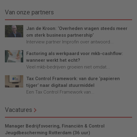
Universiteit van Amsterdam
betalen, een dreigement of
uitgevoerd onderzoek.
een dagvaarding. Men
Van onze partners
incasseert wanneer dit het
beste uitkomt, wanneer er
Jan de Kroon: ‘Overheden vragen steeds meer
geld is, rond de vervaldatum
om sterk business partnership’
of tot een uiterste moment
Interview partner Improfin over antwoord...
hierna - maar hoe men dit
doel bereikt wordt in het
Factoring als werkpaard voor mkb-cashflow:
bedrijfsleven zeer
wanneer werkt het echt?
verschillend ingevuld.
Veel mkb-bedrijven groeien niet omdat...
Tax Control Framework: van dure ‘papieren
tijger’ naar digitaal stuurmiddel
Een Tax Control Framework van...
Vacatures
Manager Bedrijfsvoering, Financiën & Control
Jeugdbescherming Rotterdam (36 uur)