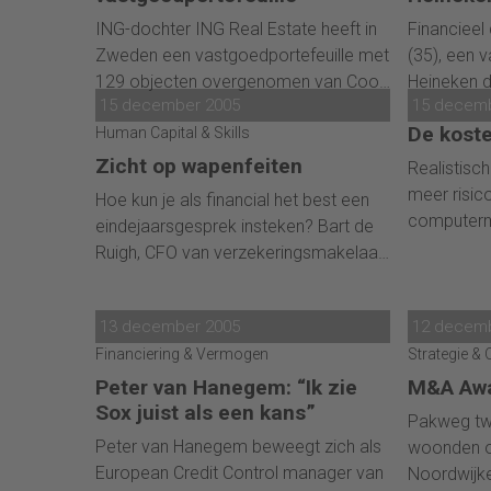
ING-dochter ING Real Estate heeft in
Financieel 
Zweden een vastgoedportefeuille met
(35), een 
129 objecten overgenomen van Coop
Heineken 
15 december 2005
15 decem
Norden, de grootste retailer van
Bourbon, 
De kost
Scandinavië. In totaal betaalt ING
Human Capital & Skills
het Franse 
voor de portefeuille EUR 442 miljoen.
Madagasca
Zicht op wapenfeiten
Realistisc
De portefeuille bestaat uit
zijn verwo
meer risic
Hoe kun je als financial het best een
supermarkten, hypermarkten en vier
heeft Hei
computerm
eindejaarsgesprek insteken? Bart de
logistieke centra.
gemaakt. A
netwerk, o
Ruigh, CFO van verzekeringsmakelaar
Schuringa (
door een v
Marsh: 'Praat zo weinig mogelijk in
schietpart
een mensel
algemene termen, overzie je
verkeerd b
aanzienlij
13 december 2005
12 decem
wapenfeiten.'
dan een g
Financiering & Vermogen
Strategie 
Peter van Hanegem: “Ik zie
M&A Awa
Sox juist als een kans”
Pakweg tw
Peter van Hanegem beweegt zich als
woonden o
European Credit Control manager van
Noordwijk