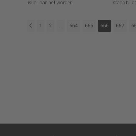
usual' aan het worden.
staan bij d
controllerf
eisen die 
gesteld ve
1
2
…
664
665
666
667
6
de universi
zich moet
kant gaat 
controllerf
voor de op