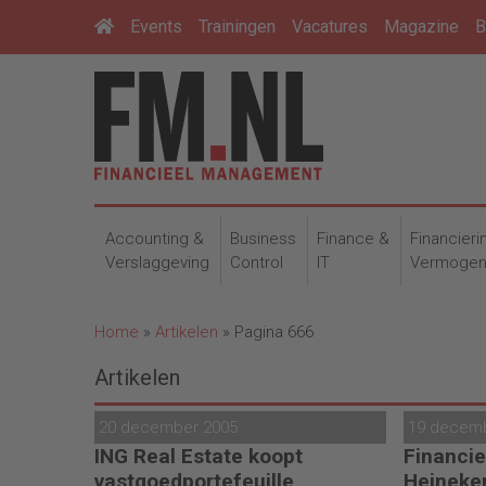
Events
Trainingen
Vacatures
Magazine
B
Accounting &
Business
Finance &
Financieri
Verslaggeving
Control
IT
Vermoge
Home
»
Artikelen
»
Pagina 666
Artikelen
20 december 2005
19 decem
ING Real Estate koopt
Financie
vastgoedportefeuille
Heineke