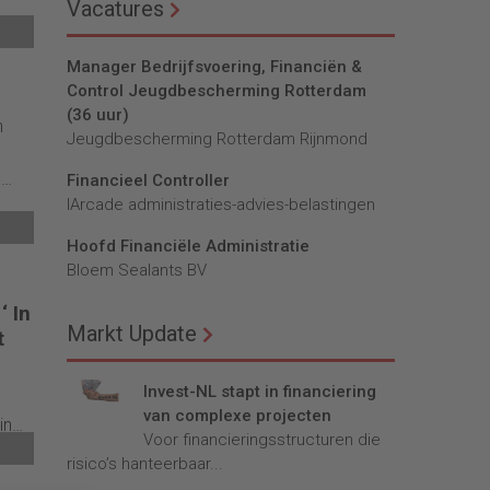
Vacatures
rgie
l
En
Manager Bedrijfsvoering, Financiën &
 ik
Control Jeugdbescherming Rotterdam
(36 uur)
n
Jeugdbescherming Rotterdam Rijnmond
e
Financieel Controller
lArcade administraties-advies-belastingen
t in
Hoofd Financiële Administratie
 een
Bloem Sealants BV
‘ In
Markt Update
t
Invest-NL stapt in financiering
van complexe projecten
in
Voor financieringsstructuren die
risico’s hanteerbaar...