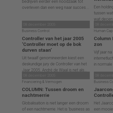
bedrijven eerder een noodzaak tot
houden de
strakke 
bij de schuldeiser leidt en niet meer bij
Een holdin
overleven dan een weg naar succes.
voldoende
de schuldenaar.
tussen wat
Bovendien doet de term vermoeden
Henk Schef
wat decent
dat het zou gaan om het bereiken van
zonde zijn
08 december 2005
08 decem
Maar al te
een bepaald niveau: excellentie. Dat is
van goed 
Business Control
echter een 
Human Capit
natuurlijk niet zo. We moeten steeds
te gooien:
uiteindelij
verder en nieuwe uitdagingen
Controller van het jaar 2005
Column 
die niet w
binnen de
aangaan. Maar in hoeverre worden we
‘Controller moet op de bok
zon
gemaakt."
durven staan’
nog voldoende ondersteund door
Vijf jaar n
onze methoden en instrumenten?
Uit twaalf genomineerden kiest een
internetluc
deskundige jury de Controller van het
in normale
Jaar 2005. André de Waal is net als
beursintro
08 december 2005
08 decem
vorig jaar juryvoorzitter. Dit jaar neemt
aandelenin
ook de winnaar van vorig jaar deel
Financiering & Vermogen
Business Co
overnames.
aan de jury, Jouke van der Veer. Zij
voorbij.
COLUMN: Tussen droom en
Jaarcong
vertellen wat iemand in hun ogen tot
nachtmerrie
Controll
een goede controller maakt en waar
Globalisation is niet langer een droom
Het Jaarco
ze in hun beoordeling dus op zullen
of een nachtmerrie. Het is 'business as
een mooie 
letten.