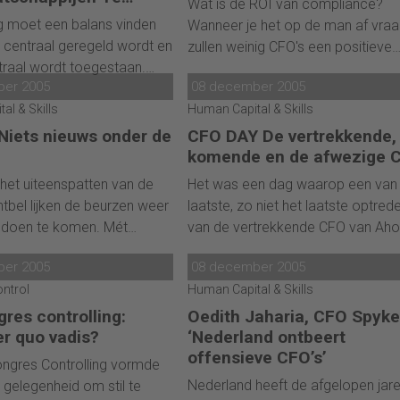
Wat is de ROI van compliance?
 aandeelhouders al
teugels
g moet een balans vinden
Wanneer je het op de man af vraa
 toezicht, betoogt SHV-CFO
 centraal geregeld wordt en
zullen weinig CFO's een positieve
fers. En het zou helemaal
raal wordt toegestaan.
businesscase kunnen becijferen. We
 om de beproefde principes
ber 2005
08 december 2005
 vaak wordt centralisatie
doen het omdat het moet en om 
koopmanschap overboord
doel op zich. Dit leidt
al & Skills
Human Capital & Skills
vertrouwen van analisten, beurzen
 "IFRS wekt verwachtingen
k tot een sterke demotivatie
kapitaalverschaffers te winnen. T
Niets nieuws onder de
CFO DAY De vertrekkende,
aar kunnen worden
 werkmaatschappijen.
valt er geld te verdienen met goe
komende en de afwezige 
compliance. Alleen moet u Sarba
a het uiteenspatten van de
Het was een dag waarop een van
Oxley en al die andere regelgeving
htbel lijken de beurzen weer
laatste, zo niet het laatste optred
een breder kader plaatsen dan va
 doen te komen. Mét
van de vertrekkende CFO van Aho
pure beheersing.
ducties, grote emissies,
Hannu Ryöppönen plaatsvond. He
ber 2005
08 december 2005
koop en fusies en
was een dag waarop Jan Homme
ntrol
Human Capital & Skills
 De dip van 2000-2001 lijkt
de reeds vertrokken CFO van Phili
CFO van het jaar werd. En het wa
res controlling:
Oedith Jaharia, CFO Spyke
dag waarop de brandweer van
er quo vadis?
‘Nederland ontbeert
Noordwijkerhout moest uitrukken.
offensieve CFO’s’
ngres Controlling vormde
verslag van de CFO Day 2005.
Nederland heeft de afgelopen jar
gelegenheid om stil te