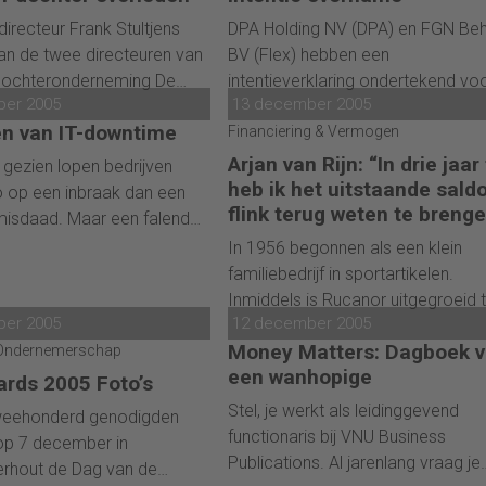
directeur Frank Stultjens
DPA Holding NV (DPA) en FGN Be
van de twee directeuren van
BV (Flex) hebben een
dochteronderneming De
intentieverklaring ondertekend vo
ber 2005
13 december 2005
die eerder deze maand op
overname van Flex door DPA. De
en van IT-downtime
eiland Réunion (bij
bedrijven zullen na de overname 
Financiering & Vermogen
r) werd beschoten, is aan
diensten gezamenlijk voortzetten
Arjan van Rijn: “In drie jaar 
h gezien lopen bedrijven
ndingen overleden. Dat
onder de naam DPA Flex Group.
heb ik het uitstaande sald
o op een inbraak dan een
neken vandaag bekend
flink terug weten te breng
isdaad. Maar een falend
lgemeen directeur Ilco
f dat nu veroorzaakt wordt
In 1956 begonnen als een klein
45) raakte bij de
irus, een gerichte aanval of
familiebedrijf in sportartikelen.
ij ernstig gewond, maar
ijke fout, kan wel
Inmiddels is Rucanor uitgegroeid 
uiten levensgevaar.
k grotere gevolgen hebben
ber 2005
12 december 2005
een grote organisatie met vestigi
ewone inbraak.
Money Matters: Dagboek 
& Ondernemerschap
en klanten in bijna heel Europa. Op
een wanhopige
hoofdkantoor in Nieuwerkerk a/d
rds 2005 Foto’s
IJssel werkt Credit Controller Arja
Stel, je werkt als leidinggevend
eehonderd genodigden
van Rijn al ruim drie jaar in deze
functionaris bij VNU Business
p 7 december in
functie. Van Rijn is verantwoordeli
Publications. Al jarenlang vraag je
erhout de Dag van de
voor het creditmanagement en