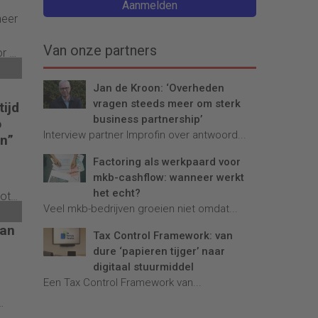
Aanmelden
heer
Van onze partners
or de
hun
Jan de Kroon: ‘Overheden
vragen steeds meer om sterk
tijd
business partnership’
o
Interview partner Improfin over antwoord...
en”
Factoring als werkpaard voor
mkb-cashflow: wanneer werkt
het echt?
tot
Veel mkb-bedrijven groeien niet omdat...
ngen
van
 het
Tax Control Framework: van
dure ‘papieren tijger’ naar
n
digitaal stuurmiddel
Een Tax Control Framework van...
jk