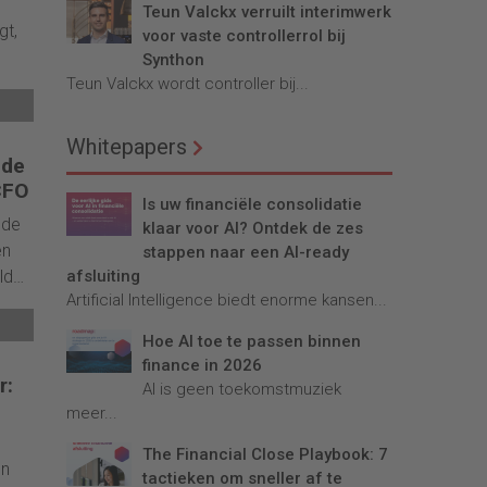
Teun Valckx verruilt interimwerk
gt,
voor vaste controllerrol bij
Synthon
Teun Valckx wordt controller bij...
het
 en
Whitepapers
och
 de
de
CFO
Is uw financiële consolidatie
nes-
 de
klaar voor AI? Ontdek de zes
 in
en
stappen naar een AI-ready
n
ld
afsluiting
Artificial Intelligence biedt enorme kansen...
t
n,
Hoe AI toe te passen binnen
ps,
finance in 2026
s een
r:
AI is geen toekomstmuziek
meer...
 Een
The Financial Close Playbook: 7
en
tactieken om sneller af te