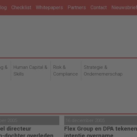
log
Checklist
Whitepapers
Partners
Contact
Nieuwsbrie
ng &
Human Capital &
Risk &
Strategie &
n
Skills
Compliance
Ondernemerschap
ber 2005
16 december 2005
el directeur
Flex Group en DPA tekene
n-dochter overleden
intentie overname