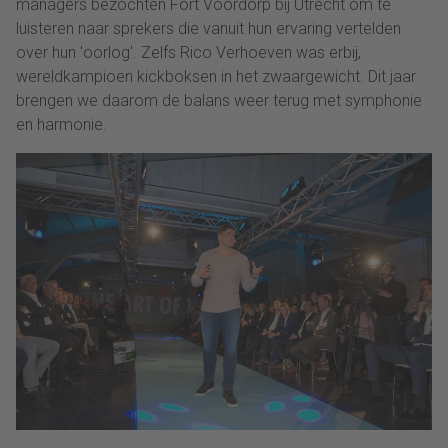
managers bezochten Fort Voordorp bij Utrecht om te
luisteren naar sprekers die vanuit hun ervaring vertelden
over hun 'oorlog'. Zelfs Rico Verhoeven was erbij,
wereldkampioen kickboksen in het zwaargewicht. Dit jaar
brengen we daarom de balans weer terug met symphonie
en harmonie.