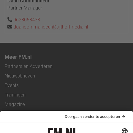
Daan Commandeur
Partner Manager
0628068433
daancommandeur@sijthoffmedia.nl
Meer FM.nl
Partners en Adverteren
Nieuwsbrieven
Events
Trainingen
Magazine
Vacatures
Service & Contact
Contact