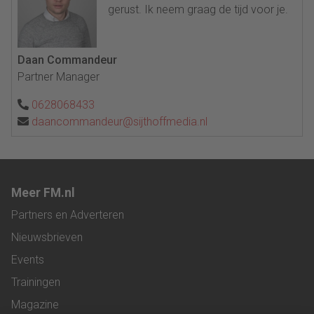
gerust. Ik neem graag de tijd voor je.
Daan Commandeur
Partner Manager
0628068433
daancommandeur@sijthoffmedia.nl
Meer FM.nl
Partners en Adverteren
Nieuwsbrieven
Events
Trainingen
Magazine