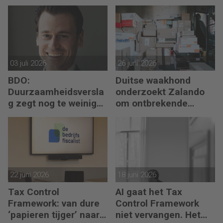
boekhoudsoftware
begint met reflectie
03 juli 2026
26 juni 2026
BDO:
Duitse waakhond
Duurzaamheidsversla
onderzoekt Zalando
g zegt nog te weinig
om ontbrekende
over waarde en risico’s
transactie in
jaarrekening
22 juni 2026
18 juni 2026
Tax Control
AI gaat het Tax
Framework: van dure
Control Framework
‘papieren tijger’ naar
niet vervangen. Het