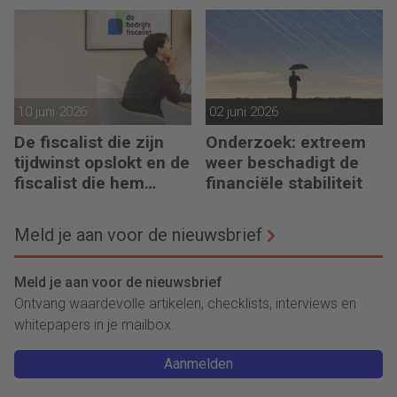
digitaal stuurmiddel
maakt de fiscalist die
kan doorvragen alleen
maar belangrijker
10 juni 2026
02 juni 2026
De fiscalist die zijn
Onderzoek: extreem
tijdwinst opslokt en de
weer beschadigt de
fiscalist die hem
financiële stabiliteit
doorgeeft
Meld je aan voor de nieuwsbrief
Meld je aan voor de nieuwsbrief
Ontvang waardevolle artikelen, checklists, interviews en
whitepapers in je mailbox.
Aanmelden