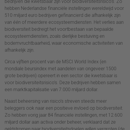
bedrijven die kwetsbaar zijn voor biodiversiteitsrisico’s. Zo
hebben Nederlandse financiële instellingen wereldwijd voor
510 miljard euro bedrijven gefinancierd die afhankelijk zijn
van één of meerdere ecosysteemdiensten. Het verlies aan
biodiversiteit bedreigt het voortbestaan van bepaalde
ecosysteemdiensten, zoals dierlijke bestuiving en
bodemvruchtbaarheid, waar economische activiteiten van
afhankelijk zijn.
Circa vijftien procent van de MSCI World Index (en
mondiale beursindex met aandelen van ongeveer 1500
grote bedrijven) opereert in een sector die kwetsbaar is
voor biodiversiteitsrisico’s. Deze bedrijven hebben samen
een marktkapitalisatie van 7.000 miljard dollar.
Naast beheersing van risico’s streven steeds meer
beleggers ook naar een positieve invloed op biodiversiteit.
Zo hebben vorig jaar 84 financiële instellingen, met 12.600
miljard dollar aan activa onder beheer, verklaard dat ze
geldstromen naar biodiversiteitsdoelen willen vergroten (de