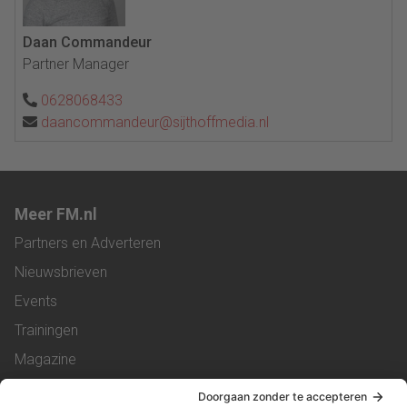
Daan Commandeur
Partner Manager
0628068433
daancommandeur@sijthoffmedia.nl
Meer FM.nl
Partners en Adverteren
Nieuwsbrieven
Events
Trainingen
Magazine
Vacatures