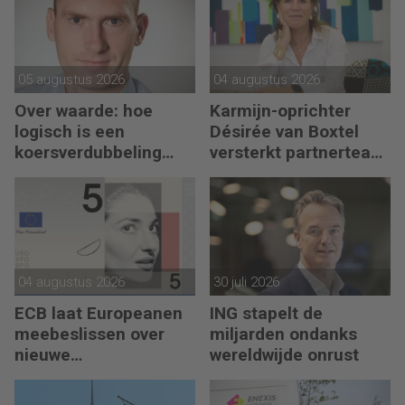
05 augustus 2026
04 augustus 2026
Over waarde: hoe
Karmijn-oprichter
logisch is een
Désirée van Boxtel
koersverdubbeling
versterkt partnerteam
eigenlijk?
CFO Capabel
04 augustus 2026
30 juli 2026
ECB laat Europeanen
ING stapelt de
meebeslissen over
miljarden ondanks
nieuwe
wereldwijde onrust
eurobankbiljetten