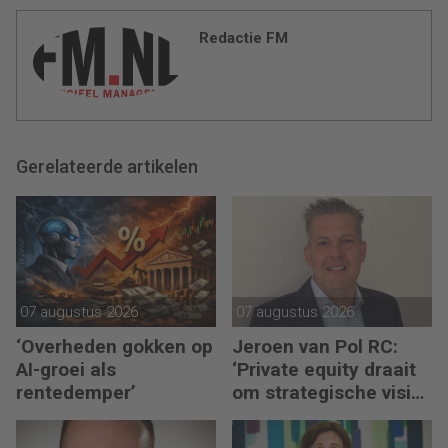
Redactie FM
Gerelateerde artikelen
07 augustus 2026
07 augustus 2026
‘Overheden gokken op
Jeroen van Pol RC:
AI-groei als
‘Private equity draait
rentedemper’
om strategische visie
én operational
excellence’