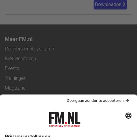
Downloaden
Meer FM.nl
Partners en Adverteren
Nieuwsbrieven
Events
Trainingen
Magazine
Vacatures
Service & Contact
Contact
Over ons
Werken bij ons