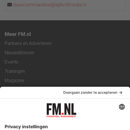
daancommandeur@sijthoffmedia.nl
Meer FM.nl
Partners en Adverteren
Nieuwsbrieven
Events
Trainingen
Magazine
Vacatures
Service & Contact
Contact
Over ons
Werken bij ons