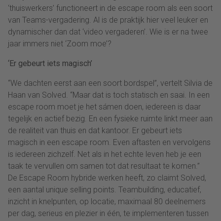
‘thuiswerkers’ functioneert in de escape room als een soort
van Teams-vergadering. Al is de praktijk hier veel leuker en
dynamischer dan dat ‘video vergaderen’. Wie is er na twee
jaar immers niet ‘Zoom moe’?
‘Er gebeurt iets magisch’
“We dachten eerst aan een soort bordspel”, vertelt Silvia de
Haan van Solved. “Maar dat is toch statisch en saai. In een
escape room moet je het sámen doen, iedereen is daar
tegelijk en actief bezig. En een fysieke ruimte linkt meer aan
de realiteit van thuis en dat kantoor. Er gebeurt iets
magisch in een escape room. Even aftasten en vervolgens
is iedereen zichzelf. Net als in het echte leven heb je een
taak te vervullen om samen tot dat resultaat te komen.”
De Escape Room hybride werken heeft, zo claimt Solved,
een aantal unique selling points. Teambuilding, educatief,
inzicht in knelpunten, op locatie, maximaal 80 deelnemers
per dag, serieus en plezier in één, te implementeren tussen