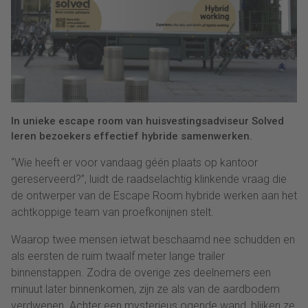
In unieke escape room van huisvestingsadviseur Solved
leren bezoekers effectief hybride samenwerken.
“Wie heeft er voor vandaag géén plaats op kantoor
gereserveerd?”, luidt de raadselachtig klinkende vraag die
de ontwerper van de Escape Room hybride werken aan het
achtkoppige team van proefkonijnen stelt.
Waarop twee mensen ietwat beschaamd nee schudden en
als eersten de ruim twaalf meter lange trailer
binnenstappen. Zodra de overige zes deelnemers een
minuut later binnenkomen, zijn ze als van de aardbodem
verdwenen. Achter een mysterieus ogende wand, blijken ze