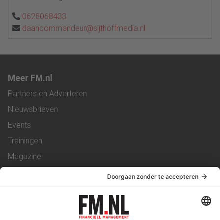
0628068433
daancommandeur@sijthoffmedia.nl
Meer FM.nl
Partners en Adverteren
Nieuwsbrieven
Events
Trainingen
Magazine
Vacatures
Service & Contact
Contact
Over ons