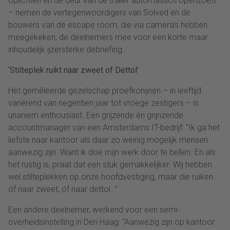
oplichten en de deur van de trailer automatisch openzoeft
– nemen de vertegenwoordigers van Solved en de
bouwers van de escape room, die via camera’s hebben
meegekeken, de deelnemers mee voor een korte maar
inhoudelijk ijzersterke debriefing.
‘Stilteplek ruikt naar zweet of Dettol’
Het gemêleerde gezelschap proefkonijnen – in leeftijd
variërend van negentien jaar tot vroege zestigers – is
unaniem enthousiast. Een grijzende én grijnzende
accountmanager van een Amsterdams IT-bedrijf: “Ik ga het
liefste naar kantoor als daar zo weinig mogelijk mensen
aanwezig zijn. Want ik doe mijn werk door te bellen. En als
het rustig is, praat dat een stuk gemakkelijker. Wij hebben
wel stilteplekken op onze hoofdvestiging, maar die ruiken
óf naar zweet, óf naar dettol…”
Een andere deelnemer, werkend voor een semi-
overheidsinstelling in Den Haag: “Aanwezig zijn op kantoor