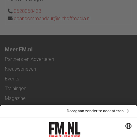
0628068433
daancommandeur@sijthoffmedia.nl
Meer FM.nl
Partners en Adverteren
Nieuwsbrieven
Events
Trainingen
Magazine
Vacatures
Service & Contact
Contact