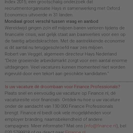
Index 2015, een grootschalig onderzoek dat
recruitmentorganisatie Hays in samenwerking met Oxford
Economics uitvoerde in 31 landen.
Mondiaal groot verschil tussen vraag en aanbod
Wereldwijd gingen zo’n elf miljoen banen verloren tijdens de
financiële crisis, wat gelijk staat aan baanverlies voor een op
de twintig arbeidskrachten. Met de aantrekkende economie
is dit aantal nu teruggeschroefd naar zes miljoen.
Robert van Veggel, algemeen directeur Hays Nederland:
“Deze groeiende arbeidsmarkt zorgt voor een aantal enorme
uitdagingen. Veel vacatures kunnen momenteel niet worden
ingevuld door een tekort aan geschikte kandidaten.”
________________________________________________________________________
Is uw vacature dé droombaan voor Finance Professionals?
Plaats snel en eenvoudig uw vacature op Finance.nl, dé
vacaturesite voor financials. Ontdek nu hoe u uw vacature
onder de aandacht van 130.000 Finance Professionals
brengt. Finance.nl biedt ook vele mogelijkheden voor
employer branding, naamsbekendheid of andere
campagnes. Meer informatie? Mail ons (
info@finance.nl
), bel
020 5799918 of ga direct naar
Finance.nl
.