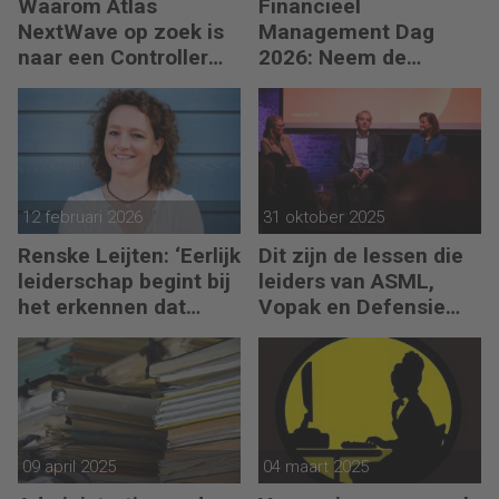
Waarom Atlas
Financieel
NextWave op zoek is
Management Dag
naar een Controller
2026: Neem de
Group Finance
toekomst in eigen
hand
12 februari 2026
31 oktober 2025
Renske Leijten: ‘Eerlijk
Dit zijn de lessen die
leiderschap begint bij
leiders van ASML,
het erkennen dat
Vopak en Defensie
fouten maken erbij
toepassen in
hoort’
turbulente tijden
09 april 2025
04 maart 2025