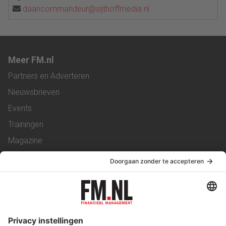
daancommandeur@sijthoffmedia.nl
Meer FM.nl
Partners en Adverteren
Nieuwsbrieven
Events
Trainingen
Magazine
Vacatures
Service & Contact
Contact
Over ons
Werken bij ons