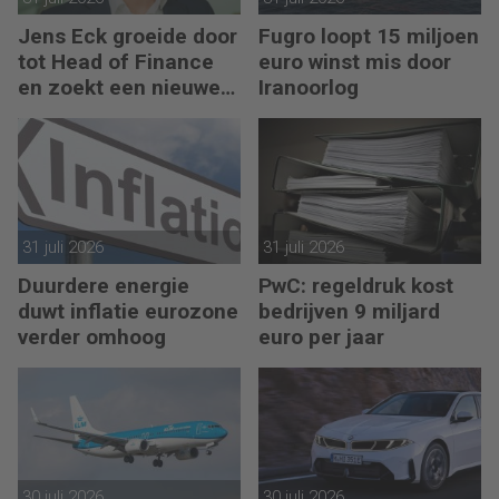
Jens Eck groeide door
Fugro loopt 15 miljoen
tot Head of Finance
euro winst mis door
en zoekt een nieuwe
Iranoorlog
uitdaging
31 juli 2026
31 juli 2026
Duurdere energie
PwC: regeldruk kost
duwt inflatie eurozone
bedrijven 9 miljard
verder omhoog
euro per jaar
30 juli 2026
30 juli 2026