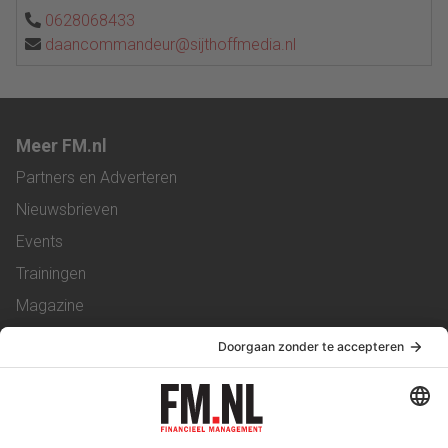
0628068433
daancommandeur@sijthoffmedia.nl
Meer FM.nl
Partners en Adverteren
Nieuwsbrieven
Events
Trainingen
Magazine
Vacatures
Service & Contact
Contact
Over ons