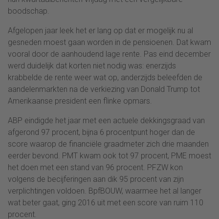
boodschap.
Afgelopen jaar leek het er lang op dat er mogelijk nu al
gesneden moest gaan worden in de pensioenen. Dat kwam
vooral door de aanhoudend lage rente. Pas eind december
werd duidelijk dat korten niet nodig was: enerzijds
krabbelde de rente weer wat op, anderzijds beleefden de
aandelenmarkten na de verkiezing van Donald Trump tot
Amerikaanse president een flinke opmars.
ABP eindigde het jaar met een actuele dekkingsgraad van
afgerond 97 procent, bijna 6 procentpunt hoger dan de
score waarop de financiële graadmeter zich drie maanden
eerder bevond. PMT kwam ook tot 97 procent, PME moest
het doen met een stand van 96 procent. PFZW kon
volgens de becijferingen aan dik 95 procent van zijn
verplichtingen voldoen. BpfBOUW, waarmee het al langer
wat beter gaat, ging 2016 uit met een score van ruim 110
procent.