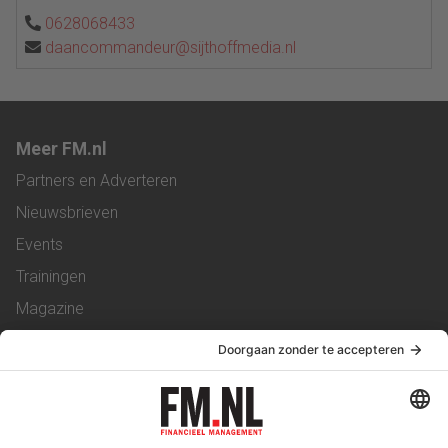
0628068433
daancommandeur@sijthoffmedia.nl
Meer FM.nl
Partners en Adverteren
Nieuwsbrieven
Events
Trainingen
Magazine
Vacatures
Service & Contact
Contact
Over ons