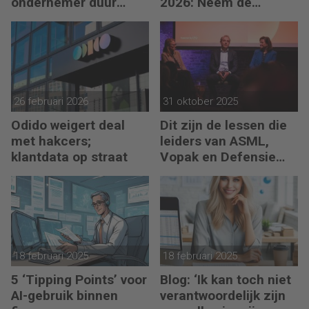
ondernemer duur
2026: Neem de
komen te staan
toekomst in eigen
hand
26 februari 2026
31 oktober 2025
Odido weigert deal
Dit zijn de lessen die
met hakcers;
leiders van ASML,
klantdata op straat
Vopak en Defensie
toepassen in
turbulente tijden
18 februari 2025
18 februari 2025
5 ‘Tipping Points’ voor
Blog: ‘Ik kan toch niet
AI-gebruik binnen
verantwoordelijk zijn