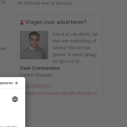
 Hij
Als financial weet je genoeg...
Vragen over adverteren?
Kan ik je van dienst zijn
met een toelichting of
advies? Bel of mail
 ook
gerust. Ik neem graag
de tijd voor je.
n
Daan Commandeur
Partner Manager
r te
0628068433
daancommandeur@sijthoffmedia.nl
reen
en