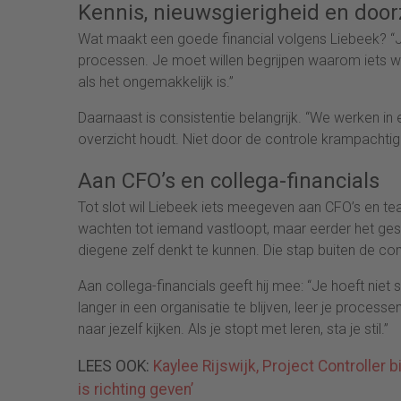
Kennis, nieuwsgierigheid en doo
Wat maakt een goede financial volgens Liebeek? “Je 
processen. Je moet willen begrijpen waarom iets we
als het ongemakkelijk is.”
Daarnaast is consistentie belangrijk. “We werken in 
overzicht houdt. Niet door de controle krampachtig
Aan CFO’s en collega-financials
Tot slot wil Liebeek iets meegeven aan CFO’s en tea
wachten tot iemand vastloopt, maar eerder het gesp
diegene zelf denkt te kunnen. Die stap buiten de co
Aan collega-financials geeft hij mee: “Je hoeft niet
langer in een organisatie te blijven, leer je processe
naar jezelf kijken. Als je stopt met leren, sta je stil.”
LEES OOK:
Kaylee Rijswijk, Project Controller b
is richting geven’