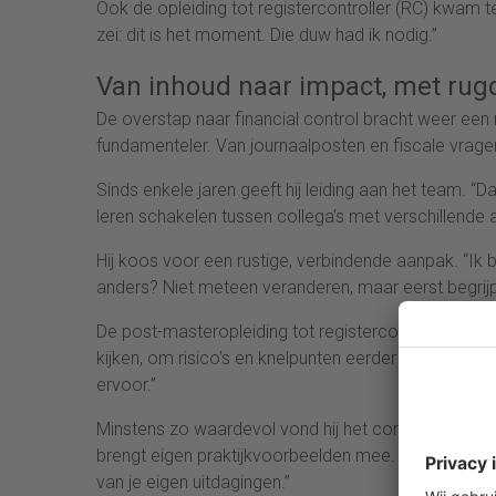
Ook de opleiding tot registercontroller (RC) kwam ter 
zei: dit is het moment. Die duw had ik nodig.”
Van inhoud naar impact, met rug
De overstap naar financial control bracht weer een
fundamenteler. Van journaalposten en fiscale vrage
Sinds enkele jaren geeft hij leiding aan het team. “D
leren schakelen tussen collega’s met verschillende
Hij koos voor een rustige, verbindende aanpak. “Ik 
anders? Niet meteen veranderen, maar eerst begrijp
De post-masteropleiding tot registercontroller gaf
kijken, om risico’s en knelpunten eerder te zien. Nie
ervoor.”
Minstens zo waardevol vond hij het contact met med
brengt eigen praktijkvoorbeelden mee. Daardoor kijk 
van je eigen uitdagingen.”