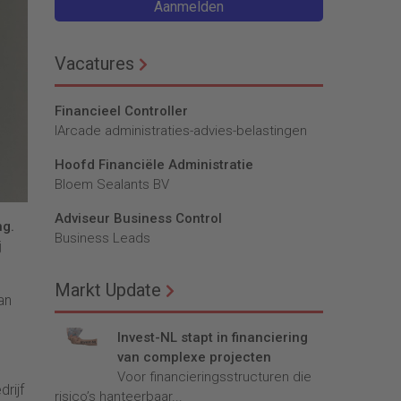
Aanmelden
Vacatures
Financieel Controller
lArcade administraties-advies-belastingen
Hoofd Financiële Administratie
Bloem Sealants BV
Adviseur Business Control
ng.
Business Leads
j
Markt Update
an
Invest-NL stapt in financiering
van complexe projecten
Voor financieringsstructuren die
rijf
risico’s hanteerbaar...