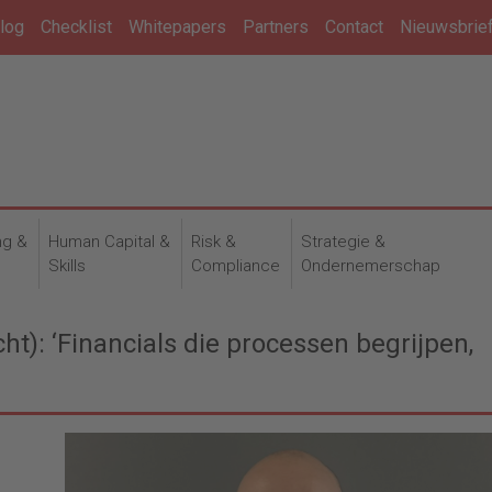
log
Checklist
Whitepapers
Partners
Contact
Nieuwsbrie
ng &
Human Capital &
Risk &
Strategie &
n
Skills
Compliance
Ondernemerschap
t): ‘Financials die processen begrijpen,