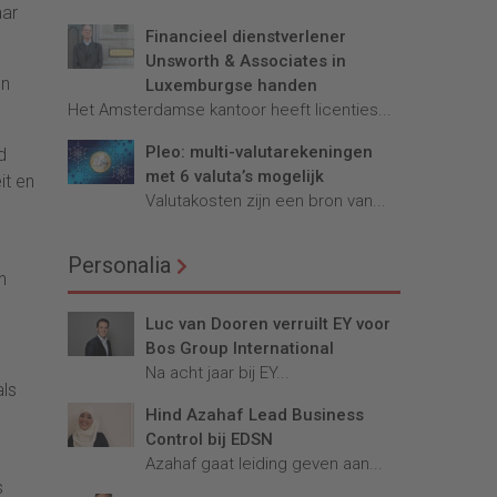
aar
Financieel dienstverlener
Unsworth & Associates in
en
Luxemburgse handen
Het Amsterdamse kantoor heeft licenties...
Pleo: multi-valutarekeningen
d
met 6 valuta’s mogelijk
it en
Valutakosten zijn een bron van...
Personalia
n
Luc van Dooren verruilt EY voor
Bos Group International
Na acht jaar bij EY...
als
Hind Azahaf Lead Business
Control bij EDSN
Azahaf gaat leiding geven aan...
s