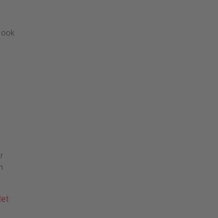
, ook
r
h
Het