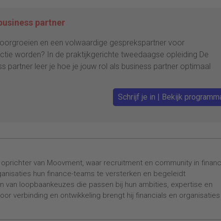
 business partner
r doorgroeien en een volwaardige gesprekspartner voor
tie worden? In de praktijkgerichte tweedaagse opleiding De
ss partner leer je hoe je jouw rol als business partner optimaal
Schrijf je in | Bekijk programm
is oprichter van Moovment, waar recruitment en community in finan
anisaties hun finance-teams te versterken en begeleidt
en van loopbaankeuzes die passen bij hun ambities, expertise en
oor verbinding en ontwikkeling brengt hij financials en organisaties