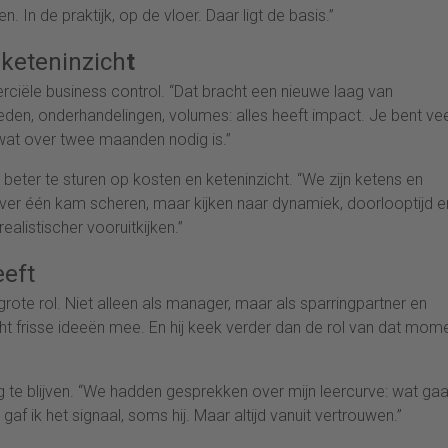
 In de praktijk, op de vloer. Daar ligt de basis.”
keteninzich
t
erciële business control. “Dat bracht een nieuwe laag van
oeden, onderhandelingen, volumes: alles heeft impact. Je bent ve
wat over twee maanden nodig is.”
eter te sturen op kosten en keteninzicht. “We zijn ketens en
ver één kam scheren, maar kijken naar dynamiek, doorlooptijd e
alistischer vooruitkijken.”
eeft
grote rol. Niet alleen als manager, maar als sparringpartner en
t frisse ideeën mee. En hij keek verder dan de rol van dat mome
 te blijven. “We hadden gesprekken over mijn leercurve: wat gaa
af ik het signaal, soms hij. Maar altijd vanuit vertrouwen.”