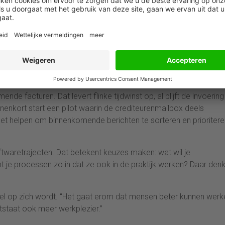
uwen. “Je weet beter waar je voor staat. En je kunt dat ook
management. Dat maakt je steviger.”
sen uit het oog te verliezen
deling, zowel in het automatiseren van processen als in het
e facturen. Dat levert flinke tijdwinst op, al blijft de invoering
innenkort start een pilot waarin de crediteurenmailbox deels
t helpen om binnenkomende berichten te sorteren en prioritere
ftwaretrajecten. Dat betekent keuzes maken: wat wil je
t je processen zo in dat ze ook in de praktijk werken? Daar denk
doel op zich wordt. “Het gaat erom dat mensen beter kunnen werk
ntstaat ook meer werkplezier.”