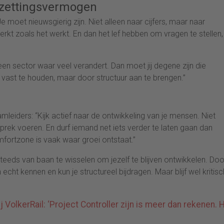
rzettingsvermogen
moet nieuwsgierig zijn. Niet alleen naar cijfers, maar naar
rkt zoals het werkt. En dan het lef hebben om vragen te stellen
een sector waar veel verandert. Dan moet jij degene zijn die
 vast te houden, maar door structuur aan te brengen.”
mleiders: “Kijk actief naar de ontwikkeling van je mensen. Niet
rek voeren. En durf iemand net iets verder te laten gaan dan
mfortzone is vaak waar groei ontstaat.”
 steeds van baan te wisselen om jezelf te blijven ontwikkelen. Doo
n echt kennen en kun je structureel bijdragen. Maar blijf wel kritisc
ij VolkerRail: ‘Project Controller zijn is meer dan rekenen. 