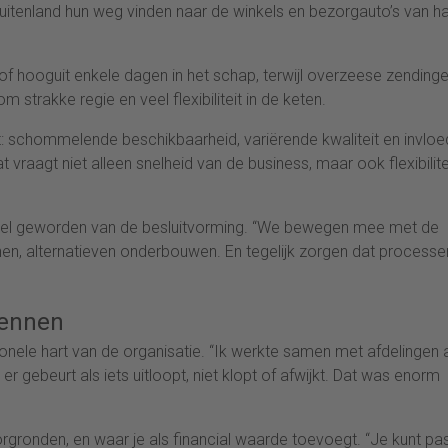
buitenland hun weg vinden naar de winkels en bezorgauto’s van h
of hooguit enkele dagen in het schap, terwijl overzeese zending
trakke regie en veel flexibiliteit in de keten.
: schommelende beschikbaarheid, variërende kwaliteit en invloe
t vraagt niet alleen snelheid van de business, maar ook flexibilite
deel geworden van de besluitvorming. “We bewegen mee met de
kenen, alternatieven onderbouwen. En tegelijk zorgen dat processe
kennen
ionele hart van de organisatie. “Ik werkte samen met afdelingen 
t er gebeurt als iets uitloopt, niet klopt of afwijkt. Dat was enorm
orgronden, en waar je als financial waarde toevoegt. “Je kunt pa