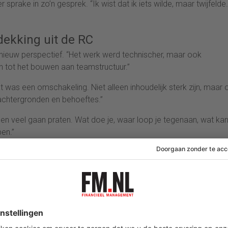
sprake in zo’n gesprek. “Ik wist dat ik iets wilde, maar twijfelde.
dekking uit de RC
 nieuw perspectief. “Het werk werd technischer, maar ook
n tot het bouwen aan teamstructuur.”
at was een omschakeling. Niet alleen inhoudelijk sterk zijn, maar
 achtergronden en behoeftes.”
ben veel gaan praten. Wat doe je, waar loop je tegenaan, wat ka
en.”
 hem precies de bagage die hij zocht. “De RC hielp me om scherpe
t alleen de uitkomst beoordelen, maar juist kijken naar de stapjes
estudenten. “Je leert veel van de casuïstiek van anderen. Iede
je breder dan je eigen organisatie. Dat helpt echt bij het plaats