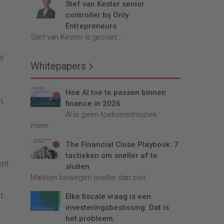
Stef van Kester senior
controller bij Only
Entrepreneurs
Stef van Kester is gestart...
el
Whitepapers
Hoe AI toe te passen binnen
n
finance in 2026
AI is geen toekomstmuziek
meer...
The Financial Close Playbook: 7
tactieken om sneller af te
nt.
sluiten
Markten bewegen sneller dan ooit....
t
Elke fiscale vraag is een
investeringsbeslissing. Dat is
het probleem.