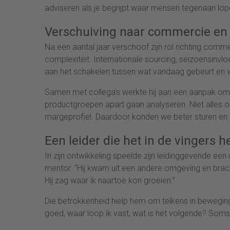
adviseren als je begrijpt waar mensen tegenaan lopen.
Verschuiving naar commercie en 
Na een aantal jaar verschoof zijn rol richting comm
complexiteit. Internationale sourcing, seizoensinvl
aan het schakelen tussen wat vandaag gebeurt en 
Samen met collega’s werkte hij aan een aanpak om b
productgroepen apart gaan analyseren. Niet alles o
margeprofiel. Daardoor konden we beter sturen en re
Een leider die het in de vingers h
In zijn ontwikkeling speelde zijn leidinggevende een 
mentor. “Hij kwam uit een andere omgeving en brach
Hij zag waar ik naartoe kon groeien.”
Die betrokkenheid hielp hem om telkens in beweging
goed, waar loop ik vast, wat is het volgende? Soms g