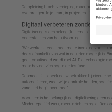
De opleiding bracht verdieping, maar ook zelfvertro
overbrengen. In je team, in projecten, richting het 
Digitaal verbeteren zonder de men
Digitalisering is een belangrijk thema binnen zijn af
ondersteunen van besluitvorming.
“We werken steeds meer met e-invoicing voor inkomend
deels afhankelijk van wat in de keten mogelijk is. B
geautomatiseerd wordt met AI. Die technologie moe
maar bevindt zich nog in de testfase.
Daarnaast is Liebeek nauw betrokken bij diverse so
automatiseren, waar wil je controle houden, hoe rich
vanaf het begin over mee.”
Voor hem is het belangrijk dat digitalisering geen 
Minder repetitief werk, meer inzicht en regie. Dan o