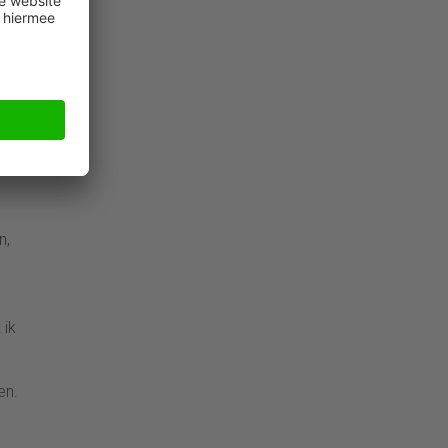
n,
 ik
en.