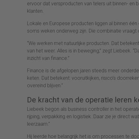
ervoor dat versproducten van telers uit binnen- en 
klanten.
Lokale en Europese producten liggen al binnen één 
soms weken onderweg zijn. Die combinatie vraagt om s
“We werken met natuurlijke producten. Dat betekent
van het weer. Alles is in beweging,” zegt Liebeek. “Da
inzicht van finance.”
Finance is de afgelopen jaren steeds meer onder
keten. Dat betekent: vooruitkijken, risico’s doorre
overeind blijven.”
De kracht van de operatie leren 
Liebeek begon als business controller in het operat
rijping, verpakking en logistiek. Daar zie je direct wa
leerzaam.”
Hij leerde hoe belangrijk het is om processen te do