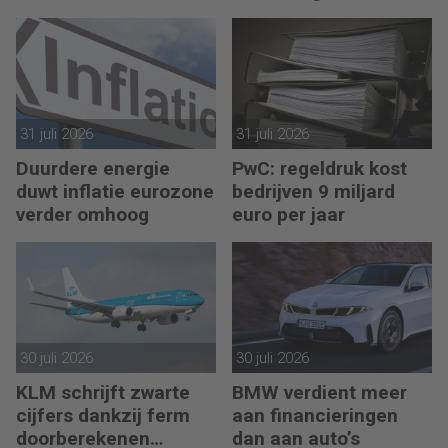
uitdaging
31 juli 2026
31 juli 2026
Duurdere energie
PwC: regeldruk kost
duwt inflatie eurozone
bedrijven 9 miljard
verder omhoog
euro per jaar
30 juli 2026
30 juli 2026
KLM schrijft zwarte
BMW verdient meer
cijfers dankzij ferm
aan financieringen
doorberekenen
dan aan auto’s