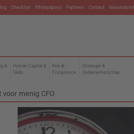
log
Checklist
Whitepapers
Partners
Contact
Nieuwsbrie
ng &
Human Capital &
Risk &
Strategie &
n
Skills
Compliance
Ondernemerschap
kt voor menig CFO