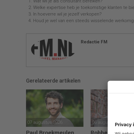
Wat wil je als consultant bereiken?
Welke expertise heb je toekomstige klanten te b
In hoeverre wil je jezelf verkopen?
Houd je wel van een steeds wisselende werkomg
Redactie FM
Gerelateerde artikelen
07 augustus 2026
06 augustus 2026
Paul Broekmeulen
Robbert Butzela