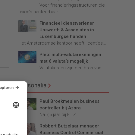
Voor financieringsstructuren die
risico’s hanteerbaar...
Financieel dienstverlener
Unsworth & Associates in
Luxemburgse handen
Het Amsterdamse kantoor heeft licenties...
Pleo: multi-valutarekeningen
met 6 valuta’s mogelijk
Valutakosten zijn een bron van...
Personalia
Paul Broekmeulen business
controller bij Azora
Na 7,5 jaar bij FITZ...
Robbert Butzelaar manager
Business Control Commercial