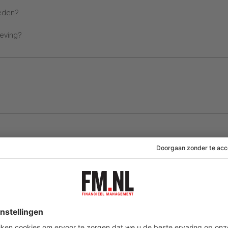
ieden?
eving?
06 augustus 2026
06 augustus 2026
ar
Teun Valckx verruilt
Pascal Németh