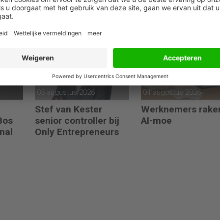
ss
interimwerk voor
Manager Finance
cial
vaste controllerrol bij
Control bij Evides
Synthon
05 augustus 2026
04 augustus 2026
Stef van Kester
Werknemers rake
 Bos
senior controller bij
AI-moe
nal
Only Entrepreneurs