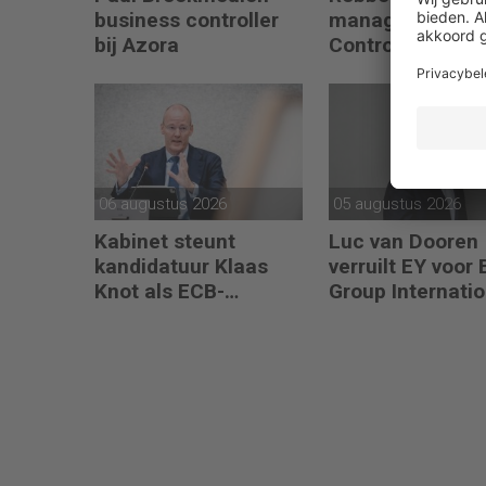
business controller
manager Busine
bij Azora
Control Commer
bij PLUS Retail
06 augustus 2026
05 augustus 2026
Kabinet steunt
Luc van Dooren
kandidatuur Klaas
verruilt EY voor
Knot als ECB-
Group Internatio
president