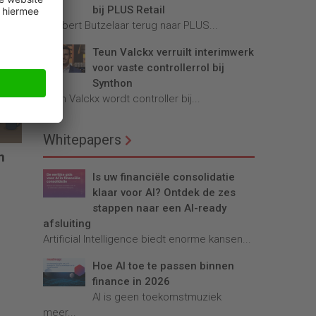
bij PLUS Retail
 &
Robbert Butzelaar terug naar PLUS...
Teun Valckx verruilt interimwerk
voor vaste controllerrol bij
Synthon
Teun Valckx wordt controller bij...
Whitepapers
n
Is uw financiële consolidatie
klaar voor AI? Ontdek de zes
stappen naar een AI-ready
afsluiting
Artificial Intelligence biedt enorme kansen...
Hoe AI toe te passen binnen
finance in 2026
AI is geen toekomstmuziek
meer...