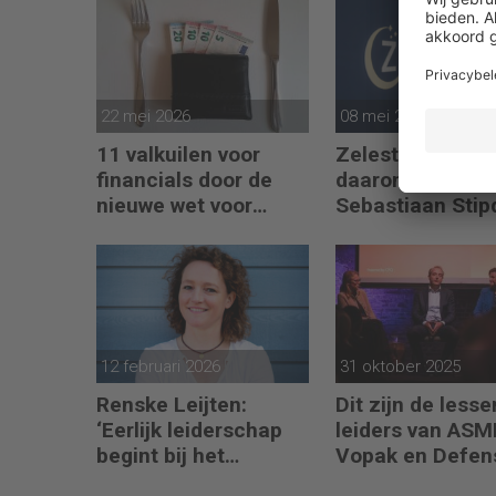
22 mei 2026
08 mei 2026
11 valkuilen voor
Zelesta groeit h
financials door de
daarom zoekt 
nieuwe wet voor
Sebastiaan Stip
loontransparantie
een Controller
12 februari 2026
31 oktober 2025
Renske Leijten:
Dit zijn de lesse
‘Eerlijk leiderschap
leiders van ASM
begint bij het
Vopak en Defen
erkennen dat fouten
toepassen in