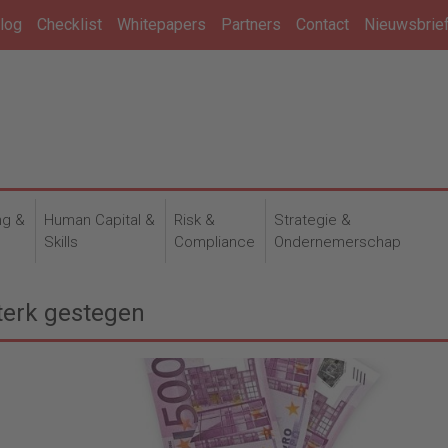
log
Checklist
Whitepapers
Partners
Contact
Nieuwsbrie
ng &
Human Capital &
Risk &
Strategie &
n
Skills
Compliance
Ondernemerschap
terk gestegen