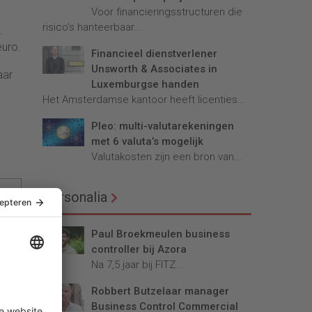
Voor financieringsstructuren die
risico’s hanteerbaar...
.
euro.
Financieel dienstverlener
Unsworth & Associates in
aar
Luxemburgse handen
Het Amsterdamse kantoor heeft licenties...
Pleo: multi-valutarekeningen
met 6 valuta’s mogelijk
Valutakosten zijn een bron van...
Personalia
Paul Broekmeulen business
controller bij Azora
Na 7,5 jaar bij FITZ...
Robbert Butzelaar manager
Business Control Commercial