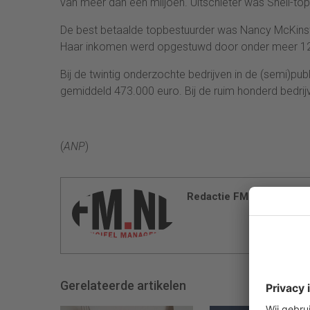
van meer dan een miljoen. Uitschieter was Shell-top
De best betaalde topbestuurder was Nancy McKinstry
Haar inkomen werd opgestuwd door onder meer 12 mi
Bij de twintig onderzochte bedrijven in de (semi)pu
gemiddeld 473.000 euro. Bij de ruim honderd bedrij
(
ANP
)
Redactie FM
Gerelateerde artikelen