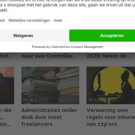
07 mei 2026
16 april 2026
ard,
Waarom Atlas
Financieel
CFO
NextWave op zoek is
Management Dag
donk
naar een Controller
2026: Neem de
Group Finance
toekomst in eigen
hand
09 april 2025
04 maart 2025
n die
Administraties onder
Verwarring over
L,
druk door inzet
regels voor inhur
sie
freelancers
van zzp’ers