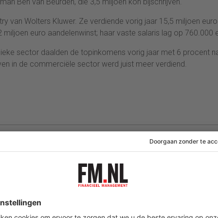
man Ben van Beurden, die 3,5 miljoen kon bijschrijven.
 van Wolters Kluwer. Ze verdiende vorig jaar 15,5 miljoen euro
ljoen euro aandelenwinst; haar vaste salaris lag op 760.000 
blieke sector daalden de topinkomens vorig jaar met 6 procent n
ven in de commerciële sector werd juist meer verdiend.