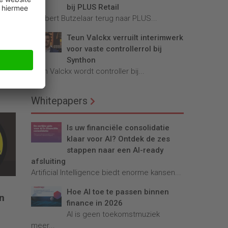
bij PLUS Retail
Robbert Butzelaar terug naar PLUS...
Teun Valckx verruilt interimwerk
voor vaste controllerrol bij
Synthon
Teun Valckx wordt controller bij...
Whitepapers
Is uw financiële consolidatie
klaar voor AI? Ontdek de zes
stappen naar een AI-ready
afsluiting
Artificial Intelligence biedt enorme kansen...
Hoe AI toe te passen binnen
en
finance in 2026
AI is geen toekomstmuziek
meer...