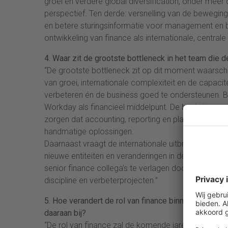
groei en verdere global diversification, onder meer 
perspectief. Ten derde: versnelling van de beweging
en betere sturingsinformatie voor management en 
ontwikkeling van finance als internationale, centrale
4. Waar zit de grootste bottleneck in het team die
“De grootste bottleneck zit op dit moment waarschijn
van groei, internationale complexiteit en de capacit
verbeteren én de business goed te ondersteunen. B
Workday als financieel middelpunt. De basis is aanw
zorgen dat accounting, reporting en planning niet te v
handmatige oplossingen.
Daarnaast vraagt de internationale uitbreiding van 
nieuwe entiteiten en veranderingen in de organisa
senior finance collega’s te verlagen door meer eige
discipline en verbeterprojecten.”
5. Hoe verandert de rol van finance binnen jullie or
daaraan bij?
“De rol van finance zal de komende jaren duidelijk 