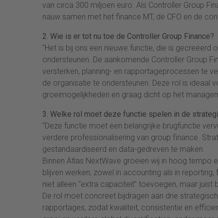
van circa 300 miljoen euro. Als Controller Group Fi
nauw samen met het finance MT, de CFO en de contro
2. Wie is er tot nu toe de Controller Group Finance?
“Het is bij ons een nieuwe functie, die is gecreëerd 
ondersteunen. De aankomende Controller Group Finan
versterken, planning- en rapportageprocessen te ve
de organisatie te ondersteunen. Deze rol is ideaal v
groeimogelijkheden en graag dicht op het manage
3. Welke rol moet deze functie spelen in de strateg
“Deze functie moet een belangrijke brugfunctie vervu
verdere professionalisering van group finance. Str
gestandaardiseerd en data-gedreven te maken.
Binnen Atlas NextWave groeien wij in hoog tempo e
blijven werken, zowel in accounting als in reporti
niet alleen “extra capaciteit” toevoegen, maar juist 
De rol moet concreet bijdragen aan drie strategisc
rapportages, zodat kwaliteit, consistentie en effi