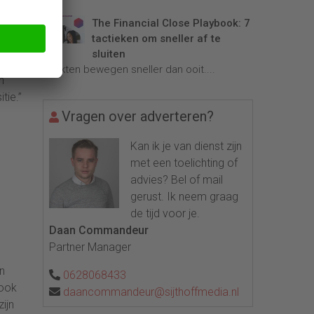
ave,
The Financial Close Playbook: 7
tie,
tactieken om sneller af te
.
sluiten
er
Markten bewegen sneller dan ooit....
n
tie.”
Vragen over adverteren?
Kan ik je van dienst zijn
met een toelichting of
advies? Bel of mail
gerust. Ik neem graag
de tijd voor je.
Daan Commandeur
Partner Manager
n
0628068433
 ook
daancommandeur@sijthoffmedia.nl
ijn