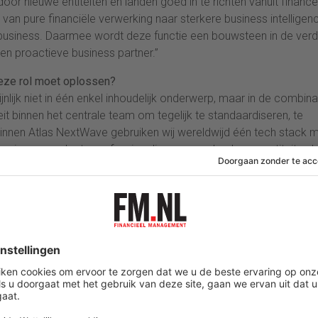
door nieuwe entiteiten en landen goed in te richten vanuit finance
 van pure financiële verwerking naar sterkere business intelligen
business. Daarmee wordt deze functie een bouwsteen in de ver
 en proactieve business partner.”
 deze rol moet oplossen?
lijk niet in één enkel inhoudelijk onderwerp, maar in de combina
eit binnen het centrale team om tegelijk te standaardiseren, te
innen Atlas NextWave gebruiken wij wereldwijd één tech stack 
ezig om verder te professionaliseren over landen en entiteiten h
eel afhankelijk zijn van lokale werkwijzen, individuele kennis of
de groep om iemand die structuur kan aanbrengen bij nieuwe land
tie. Deze functie moet dus helpen om de druk op management en
naarschap te nemen in standaardisatie, kwaliteit van data, report
ganisatie de komende jaren, en hoe draagt de Controller Group Fin
verschuiven van een voornamelijk registrerende en controlerende