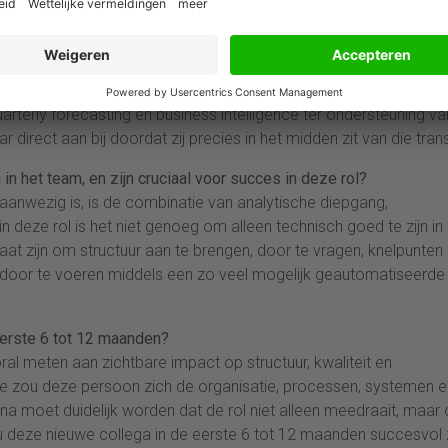
ternationaal verbindende rol. In een organisatie als Atlas NextW
iten en een grotere behoefte aan consistente managementinforma
n terugkijkt, maar ook helpt vooruitkijken en keuzes onderbouwen
t verdere automatisering en het gebruik van AI. Dat betekent me
uarterly forecasting en business intelligence ter ondersteuning va
direct aan bij doordat zij precies in het midden zit van die transi
n het team, en zijn cruciaal voor succes in deze rol?
aanwezig is, is de combinatie van analytische diepgang,
 deze rol is het niet genoeg om alleen technisch goed te zijn in
at zijn om structuur aan te brengen, door te vragen, knelpunten
 door te voeren middels een zo veel mogelijk geautomatiseerde
eerste 6 tot 12 maanden?
al meten aan zichtbare impact op structuur, kwaliteit en
ase zou deze persoon zich de organisatie, processen, systemen e
a moet duidelijk worden dat de rol niet alleen meedraait, maar
deze nieuwe collega in de eerste 6 tot 12 maanden succesvol z