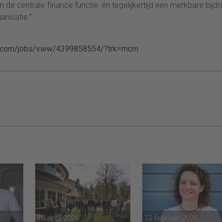
 in de centrale finance functie, én tegelijkertijd een merkbare bijd
anisatie.”
kedin.com/jobs/view/4399858554/?trk=mcm
16 april 2026
12 februari 2026