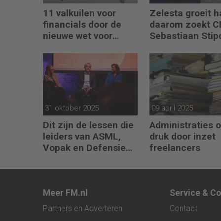
11 valkuilen voor
Zelesta groeit h
financials door de
daarom zoekt 
nieuwe wet voor
Sebastiaan Stip
loontransparantie
een Controller
31 oktober 2025
09 april 2025
Dit zijn de lessen die
Administraties 
leiders van ASML,
druk door inzet
Vopak en Defensie
freelancers
toepassen in
turbulente tijden
Meer FM.nl
Service & C
Partners en Adverteren
Contact