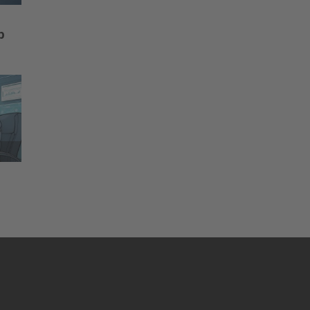
p
ten