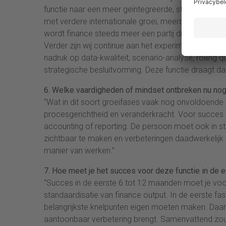
functie naar een meer geïntegreerde, sturende en in
met verdere internationale groei, meerdere entite
wordt finance steeds meer een partij die niet allee
Verder zijn wij continue aan het experimenteren me
nadruk op data-kwaliteit, scenario-analyse, rolling q
strategische besluitvorming. Deze functie draagt daar 
6. Welke vaardigheden of mindset ontbreken nu nog i
“Wat in dit soort groeifases vaak nog onvoldoende 
procesgerichtheid en veranderkracht. Voor succes in
accounting of reporting. De persoon moet ook in sta
zichtbaar te maken en verbeteringen daadwerkelijk
manier van werken.”
7. Hoe meet je het succes voor deze functie in de 
“Succes in de eerste 6 tot 12 maanden moet je voor
standaardisatie van finance output. In de eerste f
belangrijkste knelpunten eigen moeten maken. Daarn
aantoonbaar verbetering brengt. Samenvattend zou 