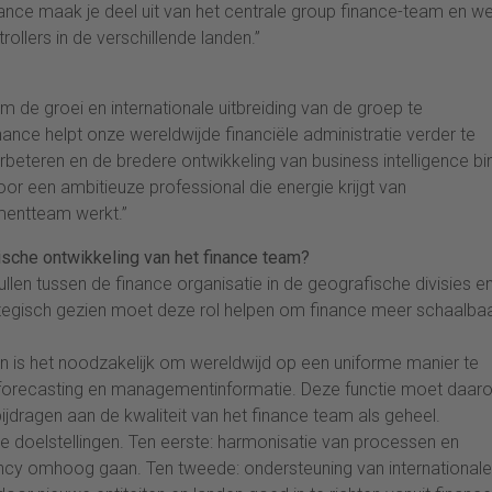
nance maak je deel uit van het centrale group finance-team en we
llers in de verschillende landen.”
om de groei en internationale uitbreiding van de groep te
ce helpt onze wereldwijde financiële administratie verder te
rbeteren en de bredere ontwikkeling van business intelligence bi
oor een ambitieuze professional die energie krijgt van
mentteam werkt.”
ische ontwikkeling van het finance team?
llen tussen de finance organisatie in de geografische divisies e
ategisch gezien moet deze rol helpen om finance meer schaalbaa
n is het noodzakelijk om wereldwijd op een uniforme manier te
ng, forecasting en managementinformatie. Deze functie moet daa
bijdragen aan de kwaliteit van het finance team als geheel.
he doelstellingen. Ten eerste: harmonisatie van processen en
ciency omhoog gaan. Ten tweede: ondersteuning van internationale