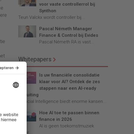
-
voor vaste controllerrol bij
ce
Synthon
dere
Teun Valckx wordt controller bij...
Pascal Németh Manager
Finance & Control bij Evides
tie
Pascal Németh RA is vast...
met
Whitepapers
een:
Is uw financiële consolidatie
klaar voor AI? Ontdek de zes
en,
stappen naar een AI-ready
afsluiting
ing
Artificial Intelligence biedt enorme kansen...
Hoe AI toe te passen binnen
ance
finance in 2026
AI is geen toekomstmuziek
meer...