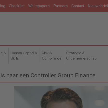
log
Checklist
Whitepapers
Partners
Contact
Nieuwsbrie
ng &
Human Capital &
Risk &
Strategie &
n
Skills
Compliance
Ondernemerschap
s naar een Controller Group Finance