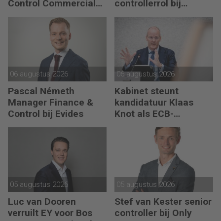
Control Commercial
controllerrol bij
bij PLUS Retail
Synthon
06 augustus 2026
06 augustus 2026
Pascal Németh
Kabinet steunt
Manager Finance &
kandidatuur Klaas
Control bij Evides
Knot als ECB-
president
05 augustus 2026
05 augustus 2026
Luc van Dooren
Stef van Kester senior
verruilt EY voor Bos
controller bij Only