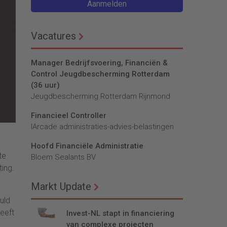
Aanmelden
Vacatures
Manager Bedrijfsvoering, Financiën &
Control Jeugdbescherming Rotterdam
(36 uur)
Jeugdbescherming Rotterdam Rijnmond
Financieel Controller
lArcade administraties-advies-belastingen
Hoofd Financiële Administratie
te
Bloem Sealants BV
ing.
Markt Update
uld
eeft
Invest-NL stapt in financiering
van complexe projecten