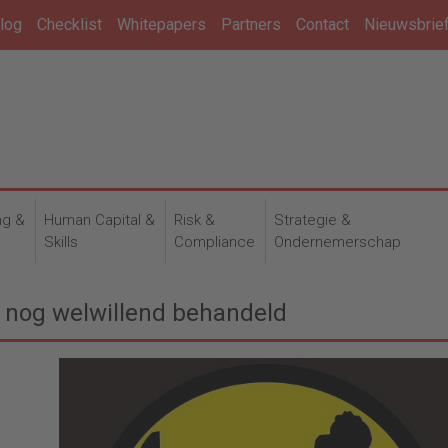
log
Checklist
Whitepapers
Partners
Contact
Nieuwsbrie
ng &
Human Capital &
Risk &
Strategie &
n
Skills
Compliance
Ondernemerschap
ar nog welwillend behandeld