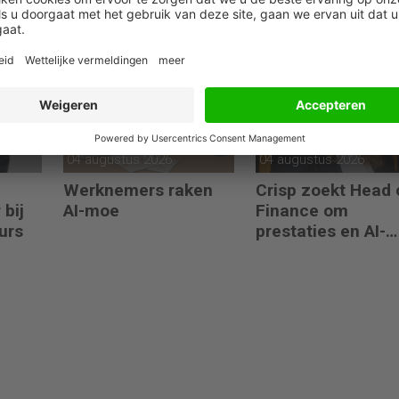
r
Manager Finance &
kandidatuur Klaas
ol bij
Control bij Evides
Knot als ECB-
president
04 augustus 2026
04 augustus 2026
Werknemers raken
Crisp zoekt Head 
 bij
AI-moe
Finance om
urs
prestaties en AI-
gebruik te versnel