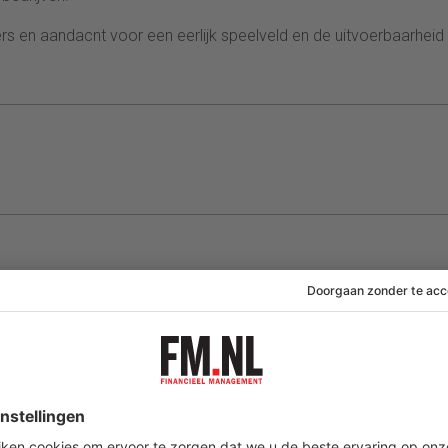
rs en aandacnt voor een eerlijk speelveld en de uitvoerbaarheid
06 augustus 2026
06 augustus 2026
uilt
Pascal Németh
Kabinet steunt