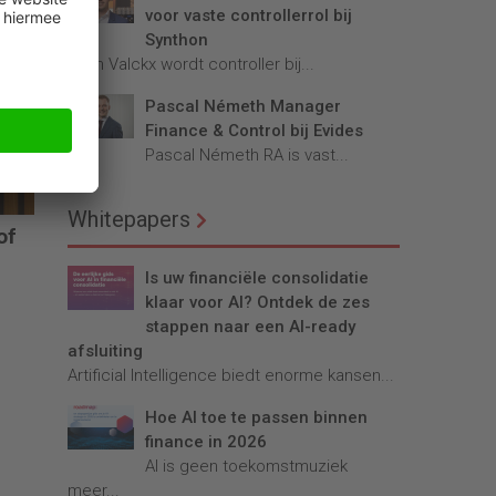
voor vaste controllerrol bij
Synthon
Teun Valckx wordt controller bij...
Pascal Németh Manager
Finance & Control bij Evides
Pascal Németh RA is vast...
Whitepapers
of
Is uw financiële consolidatie
klaar voor AI? Ontdek de zes
len
stappen naar een AI-ready
afsluiting
Artificial Intelligence biedt enorme kansen...
Hoe AI toe te passen binnen
finance in 2026
AI is geen toekomstmuziek
meer...