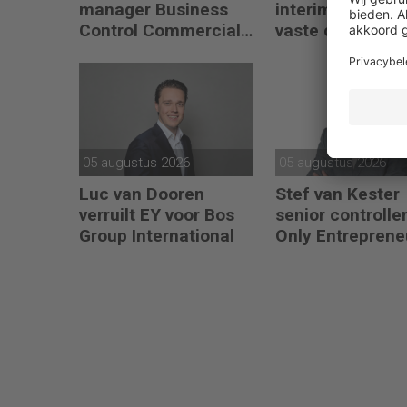
manager Business
interimwerk voo
Control Commercial
vaste controllerr
bij PLUS Retail
Synthon
05 augustus 2026
05 augustus 2026
Luc van Dooren
Stef van Kester
verruilt EY voor Bos
senior controller
Group International
Only Entreprene