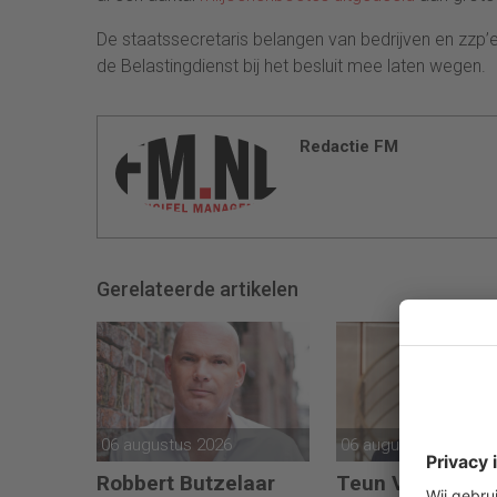
De staatssecretaris belangen van bedrijven en zzp’e
de Belastingdienst bij het besluit mee laten wegen.
Redactie FM
Gerelateerde artikelen
06 augustus 2026
06 augustus 2026
Robbert Butzelaar
Teun Valckx verr