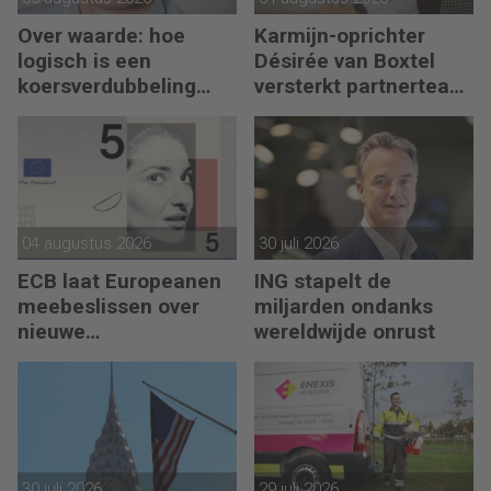
Over waarde: hoe
Karmijn-oprichter
logisch is een
Désirée van Boxtel
koersverdubbeling
versterkt partnerteam
eigenlijk?
CFO Capabel
04 augustus 2026
30 juli 2026
ECB laat Europeanen
ING stapelt de
meebeslissen over
miljarden ondanks
nieuwe
wereldwijde onrust
eurobankbiljetten
30 juli 2026
29 juli 2026