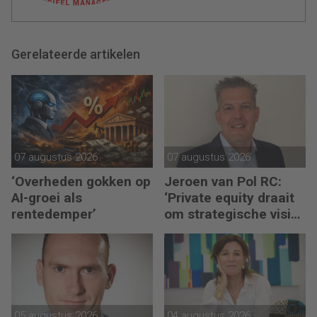
Gerelateerde artikelen
07 augustus 2026
07 augustus 2026
‘Overheden gokken op
Jeroen van Pol RC:
AI-groei als
‘Private equity draait
rentedemper’
om strategische visie
én operational
excellence’
05 augustus 2026
04 augustus 2026