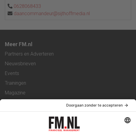
0628068433
daancommandeur@sijthoffmedia.nl
Meer FM.nl
Partners en Adverteren
Nieuwsbrieven
Events
Trainingen
Magazine
Vacatures
Service & Contact
Contact
Over ons