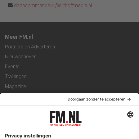
daancommandeur@sijthoffmedia.nl
Meer FM.nl
Partners en Adverteren
Nieuwsbrieven
Events
Trainingen
Magazine
Vacatures
Service & Contact
Contact
Over ons
Werken bij ons