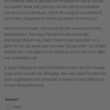
Als financial weet je genoeg om te beseffen dat er fiscaal
iets speelt. Maar niet genoeg om het zelf te beoordelen.
Dus sta je voor de keuze: stel ik de vraag en accepteer ik
de kosten, of parkeer ik het en accepteer ik het risico?
Het uurmodel maakt van iedere fiscale vraag een kosten-
batenanalyse. Een eigen fiscalist in dienst lost dat
drempelprobleem op, maar creëert overcapaciteit: er is
geen 40 uur per week aan complex fiscaal werk. Je betaalt
dubbel, een vast salaris voor de basis, en per uur voor alles
wat daarbuiten valt.
In deze whitepaper laat De Bedrijfsfiscalist zien hoe fiscale
regie werkt zonder die afweging. Met een vaste fiscalist die
jouw organisatie kent, proactief meekijkt en beschikbaar is
zonder factuurdrempel.
Aanhef
*
Heer