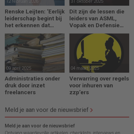
12 februari 2026
31 oktober 2025
Renske Leijten: ‘Eerlijk
Dit zijn de lessen die
leiderschap begint bij
leiders van ASML,
het erkennen dat
Vopak en Defensie
fouten maken erbij
toepassen in
hoort’
turbulente tijden
09 april 2025
04 maart 2025
Administraties onder
Verwarring over regels
druk door inzet
voor inhuren van
freelancers
zzp’ers
Meld je aan voor de nieuwsbrief
Meld je aan voor de nieuwsbrief
Ontvang waardevolle artikelen, checklists, interviews en