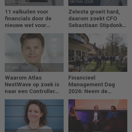
22 mei 2026
08 mei 2026
11 valkuilen voor
Zelesta groeit hard,
financials door de
daarom zoekt CFO
nieuwe wet voor
Sebastiaan Stipdonk
loontransparantie
een Controller
07 mei 2026
16 april 2026
Waarom Atlas
Financieel
NextWave op zoek is
Management Dag
naar een Controller
2026: Neem de
Group Finance
toekomst in eigen
hand