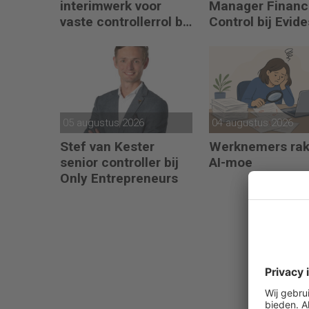
interimwerk voor
Manager Financ
vaste controllerrol bij
Control bij Evide
Synthon
05 augustus 2026
04 augustus 2026
Stef van Kester
Werknemers ra
senior controller bij
AI-moe
Only Entrepreneurs