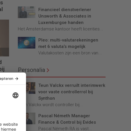
os
al
Financieel dienstverlener
Unsworth & Associates in
Luxemburgse handen
Het Amsterdamse kantoor heeft licenties...
Pleo: multi-valutarekeningen
met 6 valuta’s mogelijk
Valutakosten zijn een bron van...
d
ij
Personalia
Teun Valckx verruilt interimwerk
voor vaste controllerrol bij
Synthon
Teun Valckx wordt controller bij...
Pascal Németh Manager
Finance & Control bij Evides
Pascal Németh RA is vast...