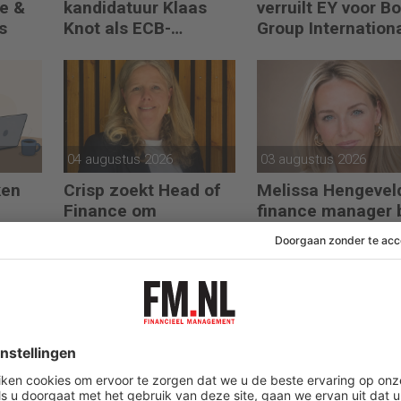
e &
kandidatuur Klaas
verruilt EY voor B
s
Knot als ECB-
Group Internation
president
04 augustus 2026
03 augustus 2026
ken
Crisp zoekt Head of
Melissa Hengevel
Finance om
finance manager b
prestaties en AI-
Legal Mind
gebruik te versnellen