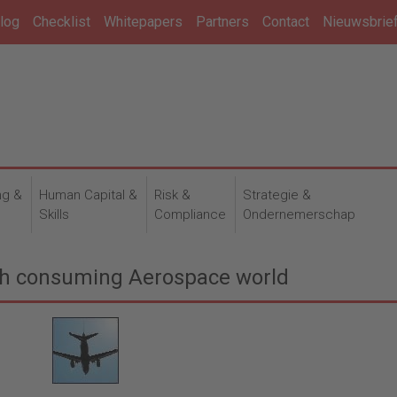
log
Checklist
Whitepapers
Partners
Contact
Nieuwsbrie
ng &
Human Capital &
Risk &
Strategie &
n
Skills
Compliance
Ondernemerschap
ash consuming Aerospace world