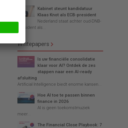
Kabinet steunt kandidatuur
Klaas Knot als ECB-president
Nederland staat achter oud-DNB-
president als...
Whitepapers
Is uw financiële consolidatie
klaar voor AI? Ontdek de zes
stappen naar een AI-ready
afsluiting
Artificial Intelligence biedt enorme kansen...
Hoe AI toe te passen binnen
finance in 2026
AI is geen toekomstmuziek
meer...
The Financial Close Playbook: 7