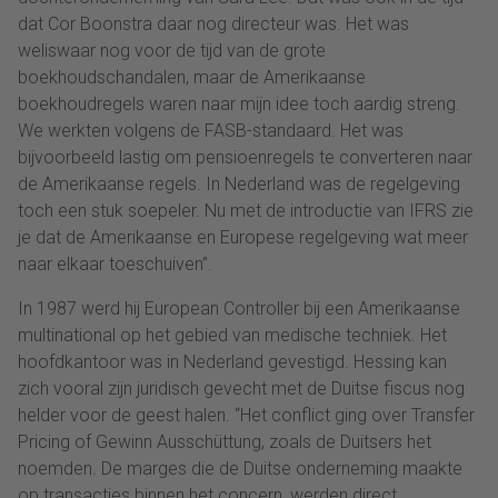
dat Cor Boonstra daar nog directeur was. Het was
weliswaar nog voor de tijd van de grote
boekhoudschandalen, maar de Amerikaanse
boekhoudregels waren naar mijn idee toch aardig streng.
We werkten volgens de FASB-standaard. Het was
bijvoorbeeld lastig om pensioenregels te converteren naar
de Amerikaanse regels. In Nederland was de regelgeving
toch een stuk soepeler. Nu met de introductie van IFRS zie
je dat de Amerikaanse en Europese regelgeving wat meer
naar elkaar toeschuiven”.
In 1987 werd hij European Controller bij een Amerikaanse
multinational op het gebied van medische techniek. Het
hoofdkantoor was in Nederland gevestigd. Hessing kan
zich vooral zijn juridisch gevecht met de Duitse fiscus nog
helder voor de geest halen. “Het conflict ging over Transfer
Pricing of Gewinn Ausschüttung, zoals de Duitsers het
noemden. De marges die de Duitse onderneming maakte
op transacties binnen het concern, werden direct