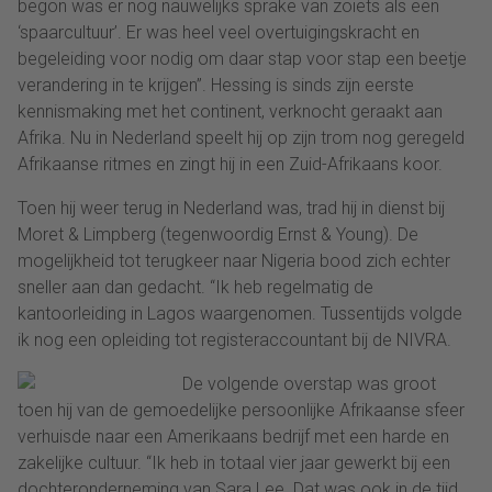
begon was er nog nauwelijks sprake van zoiets als een
‘spaarcultuur’. Er was heel veel overtuigingskracht en
begeleiding voor nodig om daar stap voor stap een beetje
verandering in te krijgen”. Hessing is sinds zijn eerste
kennismaking met het continent, verknocht geraakt aan
Afrika. Nu in Nederland speelt hij op zijn trom nog geregeld
Afrikaanse ritmes en zingt hij in een Zuid-Afrikaans koor.
Toen hij weer terug in Nederland was, trad hij in dienst bij
Moret & Limpberg (tegenwoordig Ernst & Young). De
mogelijkheid tot terugkeer naar Nigeria bood zich echter
sneller aan dan gedacht. “Ik heb regelmatig de
kantoorleiding in Lagos waargenomen. Tussentijds volgde
ik nog een opleiding tot registeraccountant bij de NIVRA.
De volgende overstap was groot
toen hij van de gemoedelijke persoonlijke Afrikaanse sfeer
verhuisde naar een Amerikaans bedrijf met een harde en
zakelijke cultuur. “Ik heb in totaal vier jaar gewerkt bij een
dochteronderneming van Sara Lee. Dat was ook in de tijd