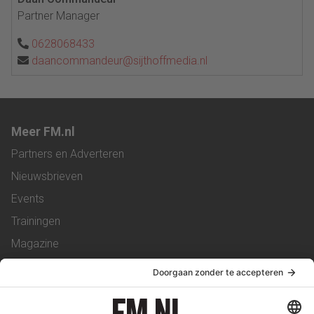
Partner Manager
0628068433
daancommandeur@sijthoffmedia.nl
Meer FM.nl
Partners en Adverteren
Nieuwsbrieven
Events
Trainingen
Magazine
Vacatures
Service & Contact
Contact