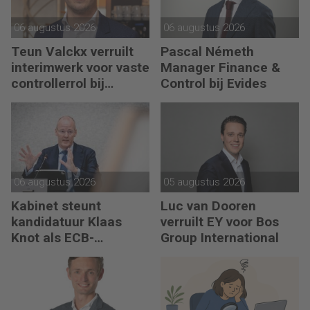
06 augustus 2026
06 augustus 2026
Teun Valckx verruilt
Pascal Németh
interimwerk voor vaste
Manager Finance &
controllerrol bij
Control bij Evides
Synthon
06 augustus 2026
05 augustus 2026
Kabinet steunt
Luc van Dooren
kandidatuur Klaas
verruilt EY voor Bos
Knot als ECB-
Group International
president