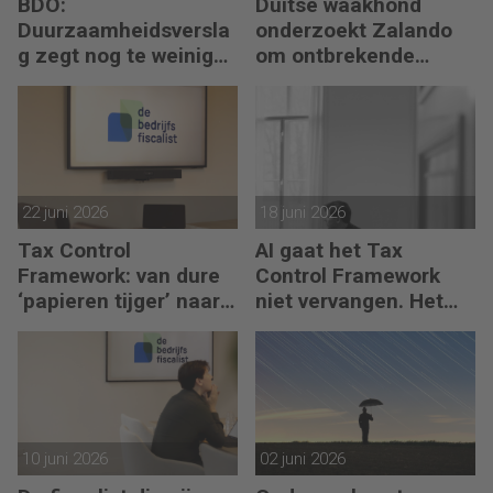
BDO:
Duitse waakhond
Duurzaamheidsversla
onderzoekt Zalando
g zegt nog te weinig
om ontbrekende
over waarde en risico’s
transactie in
jaarrekening
22 juni 2026
18 juni 2026
Tax Control
AI gaat het Tax
Framework: van dure
Control Framework
‘papieren tijger’ naar
niet vervangen. Het
digitaal stuurmiddel
maakt de fiscalist die
kan doorvragen alleen
maar belangrijker
10 juni 2026
02 juni 2026