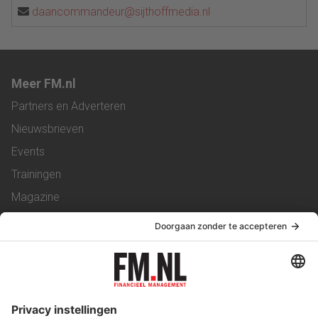
daancommandeur@sijthoffmedia.nl
Meer FM.nl
Partners en Adverteren
Nieuwsbrieven
Events
Trainingen
Magazine
Vacatures
Service & Contact
Contact
Over ons
Werken bij ons