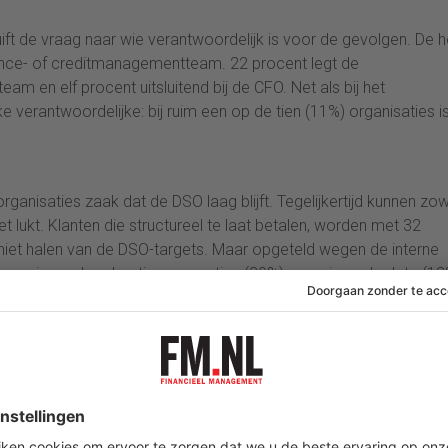
ft de vraag naar wie verantwoordelijk is voor de gevolgen. De he
nance- of creditmanagementteam. 22 procent legt de
eam en elf procent uitsluitend bij de CFO. Net als bij het
 verantwoordelijke: bij ruim een op de tien (11%) organisaties i
rganisaties zaak dat de DSO laag blijft. Tegelijkertijd kunnen zo
et lukt. Klanten die structureel te laat betalen, worden met 32
iet halen van de DSO-targets. Maar opgeteld wegen de interne
stemming en handmatige correcties (20%), versnipperde data (12
 grootste oorzaak.
ilt sterk per branche. In de (groot)handel, retail en FMCG wordt 
t naar klanten die structureel te laat betalen, het hoogste perce
rsom. Daar worden structurele laatbetalers veel minder vaak
temming over de DSO met 31 procent de grootste oorzaak vormt