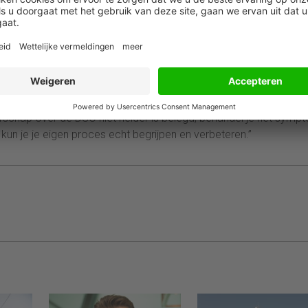
zwaar wegen: 39 procent noemt gebrek aan interne afstemming 
tructurele laatbetalers als grootste oorzaak van late betalingen. 
fdoorzaak: structureel te laat betalen en factuurfouten wegen daa
te reactie bij een stijgende DSO is om naar de klant te wijzen d
correcties en versnipperde data bij elkaar optelt, wegen interne
rschap over de DSO niet helder is belegd, behandel je het sym
 kun je je eigen proces echt begrijpen en verbeteren.”