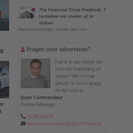
The Financial Close Playbook: 7
tactieken om sneller af te
sluiten
Markten bewegen sneller dan ooit....
Vragen over adverteren?
og
Kan ik je van dienst zijn
met een toelichting of
advies? Bel of mail
gerust. Ik neem graag
de tijd voor je.
Daan Commandeur
er
Partner Manager
n
0628068433
daancommandeur@sijthoffmedia.nl