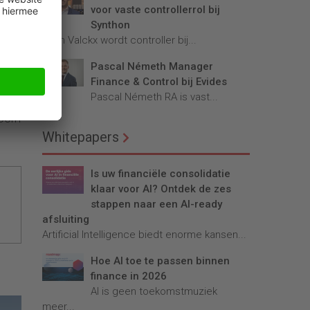
en
voor vaste controllerrol bij
In de
Synthon
Teun Valckx wordt controller bij...
r
Pascal Németh Manager
Finance & Control bij Evides
ie te
Pascal Németh RA is vast...
ptoom
Whitepapers
Is uw financiële consolidatie
klaar voor AI? Ontdek de zes
stappen naar een AI-ready
afsluiting
Artificial Intelligence biedt enorme kansen...
Hoe AI toe te passen binnen
finance in 2026
AI is geen toekomstmuziek
meer...