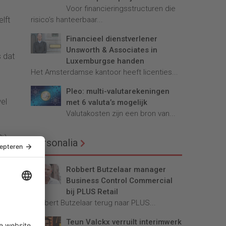
Voor financieringsstructuren die
risico’s hanteerbaar...
lft
Financieel dienstverlener
Unsworth & Associates in
s dat
Luxemburgse handen
Het Amsterdamse kantoor heeft licenties...
Pleo: multi-valutarekeningen
wel
met 6 valuta’s mogelijk
Valutakosten zijn een bron van...
%)
Personalia
Robbert Butzelaar manager
Business Control Commercial
de
bij PLUS Retail
ntage
Robbert Butzelaar terug naar PLUS...
. De
Teun Valckx verruilt interimwerk