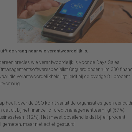
ift de vraag naar wie verantwoordelijk is.
iedereen precies wie verantwoordelijk is voor de Days Sales
itmanagementsoftwarespecialist Onguard onder ruim 300 finan
r die verantwoordelijkheid ligt, leidt bij de overige 81 procent
uitvorming.
hap heeft over de DSO komt vanuit de organisaties geen eenduid
at dit bij het finance- of creditmanagementteam ligt (57%),
sinessteam (12%). Het meest opvallend is dat bij elf procent
l gemeten, maar niet actief gestuurd.