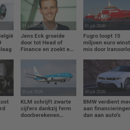
31 juli 2026
31 juli 2026
België
Jens Eck groeide
Fugro loopt 15
9
door tot Head of
miljoen euro winst
mlaag
Finance en zoekt een
mis door Iranoorl
nieuwe uitdaging
30 juli 2026
30 juli 2026
kost
KLM schrijft zwarte
BMW verdient me
ard
cijfers dankzij ferm
aan financieringe
doorberekenen
dan aan auto’s
hogere kosten