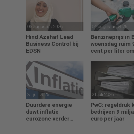
05 augustus 2026
04 augustus 2026
Hind Azahaf Lead
Benzineprijs in 
Business Control bij
woensdag ruim 
EDSN
cent per liter o
31 juli 2026
31 juli 2026
Duurdere energie
PwC: regeldruk 
duwt inflatie
bedrijven 9 milj
eurozone verder
euro per jaar
omhoog