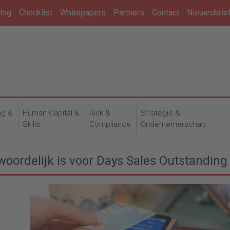
log
Checklist
Whitepapers
Partners
Contact
Nieuwsbrie
ng &
Human Capital &
Risk &
Strategie &
n
Skills
Compliance
Ondernemerschap
oordelijk is voor Days Sales Outstanding