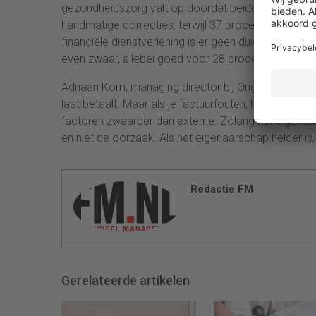
gezondheidszorg valt op doordat beide oorzaken 
handmatige correcties, terwijl 37 procent wijst op s
financiële dienstverlening is er geen duidelijke hoo
even zwaar, allebei goed voor 28 procent.
Adriaan Kom, managing director bij Onguard: ”De eers
laat betaalt. Maar als je factuurfouten, handmatige 
factoren zwaarder dan externe. Zolang het eigenaa
en niet de oorzaak. Als het eigenaarschap helder is,
Redactie FM
Gerelateerde artikelen