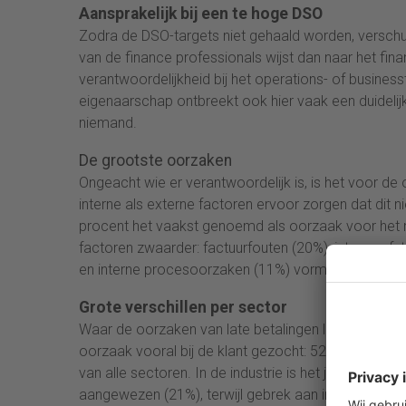
Aansprakelijk bij een te hoge DSO
Zodra de DSO-targets niet gehaald worden, verschui
van de finance professionals wijst dan naar het fi
verantwoordelijkheid bij het operations- of businesst
eigenaarschap ontbreekt ook hier vaak een duidelijke
niemand.
De grootste oorzaken
Ongeacht wie er verantwoordelijk is, is het voor de o
interne als externe factoren ervoor zorgen dat dit ni
procent het vaakst genoemd als oorzaak voor het n
factoren zwaarder: factuurfouten (20%), interne af
en interne procesoorzaken (11%) vormen samen de
Grote verschillen per sector
Waar de oorzaken van late betalingen liggen, versch
oorzaak vooral bij de klant gezocht: 52 procent wijs
van alle sectoren. In de industrie is het juist ande
aangewezen (21%), terwijl gebrek aan interne afs