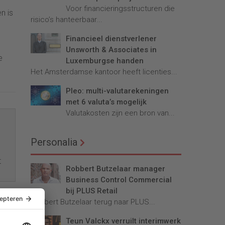
Voor financieringsstructuren die
n is
risico’s hanteerbaar...
Financieel dienstverlener
Unsworth & Associates in
e
Luxemburgse handen
Het Amsterdamse kantoor heeft licenties...
Pleo: multi-valutarekeningen
met 6 valuta’s mogelijk
Valutakosten zijn een bron van...
Personalia
t
Robbert Butzelaar manager
Business Control Commercial
bij PLUS Retail
Robbert Butzelaar terug naar PLUS...
en
Teun Valckx verruilt interimwerk