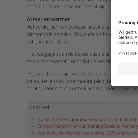
laatste betekent zo incompetent zijn, dat je zelfs je
Armer en warmer
Het verdwijnen van de basisindustrie uit ons land zou
klimaatproblematiek. “Bovendien zitten juist wij b
schoner te maken.”
“Het wegjagen van de basisindustrie en de landbouw l
stuk armer worden, maar dat de wereld desondanks
“Het wordt hoog tijd, voordat het te laat is, dat w
behouden en wat voor maatregelen daarvoor nodig zi
belang, voor dat van onze kinderen, voor de kwalite
Lees ook:
Zo helpt het Programma verduurzaming Industrie
Europa financiert verduurzaming Zeeland Refinery
Wat bedrijven moeten doen om in 2050 energieneut