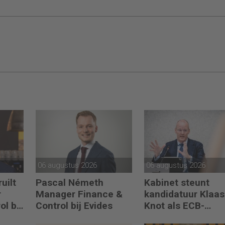
06 augustus 2026
06 augustus 2026
uilt
Pascal Németh
Kabinet steunt
r
Manager Finance &
kandidatuur Klaas
ol bij
Control bij Evides
Knot als ECB-
president