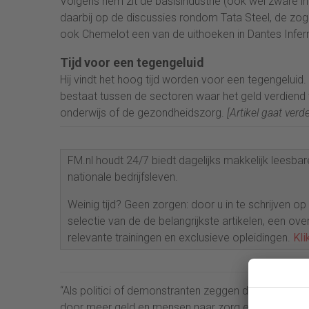
Volgens hem zit de basisindustrie (ook wel zware in
daarbij op de discussies rondom Tata Steel, de zog
ook Chemelot een van de uithoeken in Dantes Infer
Tijd voor een tegengeluid
Hij vindt het hoog tijd worden voor een tegengeluid
bestaat tussen de sectoren waar het geld verdiend 
onderwijs of de gezondheidszorg.
[Artikel gaat verd
FM.nl houdt 24/7 biedt dagelijks makkelijk leesbare
nationale bedrijfsleven.
Weinig tijd? Geen zorgen: door u in te schrijven o
selectie van de de belangrijkste artikelen, een ove
relevante trainingen en exclusieve opleidingen.
Kli
“Als politici of demonstranten zeggen dat de indu
door meer geld en mensen naar zorg en onderwijs da