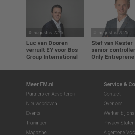
05 augustus 2026
05 augustus 2026
Luc van Dooren
Stef van Kester
verruilt EY voor Bos
senior controller
Group International
Only Entreprene
Meer FM.nl
Service & C
Partners en Adverteren
Contact
Nieuwsbrieven
Over ons
Events
Werken bij ons
Trainingen
Privacy State
Magazine
Algemene Voo