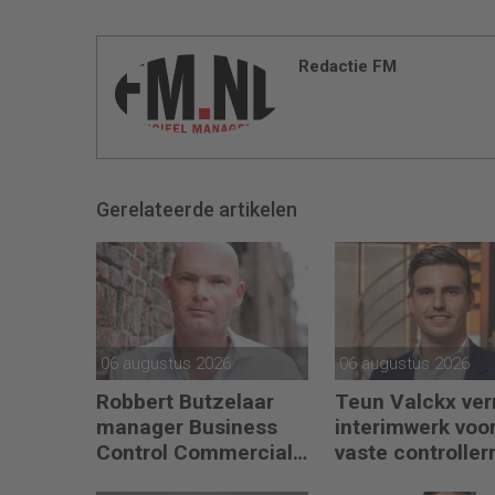
Redactie FM
Gerelateerde artikelen
06 augustus 2026
06 augustus 2026
Robbert Butzelaar
Teun Valckx verr
manager Business
interimwerk voo
Control Commercial
vaste controllerr
bij PLUS Retail
Synthon