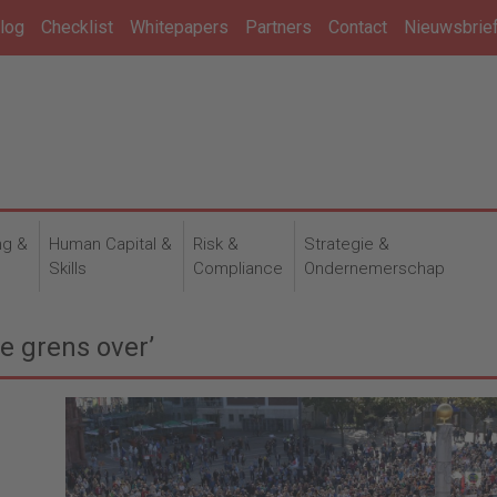
log
Checklist
Whitepapers
Partners
Contact
Nieuwsbrie
ng &
Human Capital &
Risk &
Strategie &
n
Skills
Compliance
Ondernemerschap
e grens over’