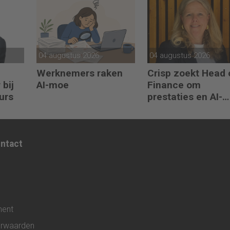
04 augustus 2026
04 augustus 2026
Werknemers raken
Crisp zoekt Head 
 bij
AI-moe
Finance om
urs
prestaties en AI-
gebruik te versnel
ontact
ment
rwaarden