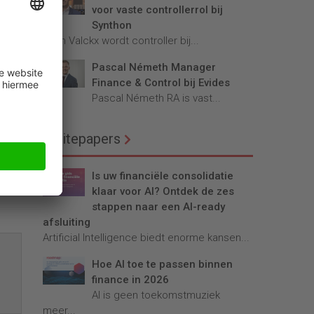
voor vaste controllerrol bij
Synthon
Teun Valckx wordt controller bij...
Pascal Németh Manager
Finance & Control bij Evides
Pascal Németh RA is vast...
el
Whitepapers
Is uw financiële consolidatie
igen
klaar voor AI? Ontdek de zes
stappen naar een AI-ready
afsluiting
Artificial Intelligence biedt enorme kansen...
Hoe AI toe te passen binnen
finance in 2026
AI is geen toekomstmuziek
meer...