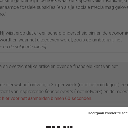
dustrie genoemd) in de hoek waar de klappen vallen. Radix wijst
enaamde fossiele subsidies “en als je sociale media mag gelove
no.”
. Hij wijst erop dat er een scherp onderscheid binnen de economi
wordt en waar het uitgegeven wordt, zoals de ambtenarij, het
er na de volgende alinea]
 en overzichtelijke artikelen over de financiële kant van het
p de nieuwsbrief ontvang u 3 x per week (rond het middaguur) een
rzicht van inspirerende
finance events
(met netwerk) en de mees
k hier voor het aanmelden binnen 60 seconden.
strie weg moet uit Nederland én dat dit gecompenseerd kan word
n liegen ze of lijden ze aan het Dunning-Krugersyndroom.” Dat