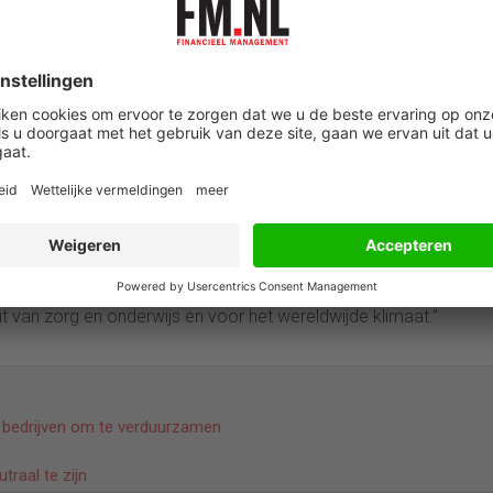
 eigen incompetentie niet herkent.
 rampzalig zijn, stelt hij. Ook voor de wereldwijde
ovenop een schat aan technologische kennis om de industrie nog
eidt er niet alleen toe dat we met z’n allen in Nederland een he
 een stuk warmer wordt.”
e ons afvragen hoe we de basisindustrie voor Nederland kunnen
jn om die industrie te helpen bij de verduurzaming. Voor ons e
it van zorg en onderwijs en voor het wereldwijde klimaat.”
 bedrijven om te verduurzamen
raal te zijn