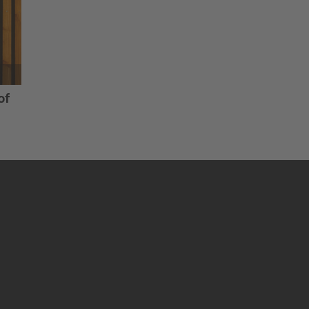
of
len