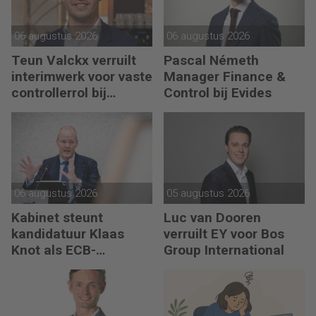
06 augustus 2026
06 augustus 2026
Teun Valckx verruilt
Pascal Németh
interimwerk voor vaste
Manager Finance &
controllerrol bij
Control bij Evides
Synthon
06 augustus 2026
05 augustus 2026
Kabinet steunt
Luc van Dooren
kandidatuur Klaas
verruilt EY voor Bos
Knot als ECB-
Group International
president