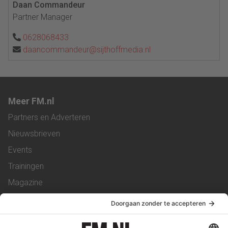
Daan Commandeur
Partner Manager
0628068433
daancommandeur@sijthoffmedia.nl
Meer FM.nl
Partners en Adverteren
Nieuwsbrieven
Events
Trainingen
Magazine
Vacatures
Service & Contact