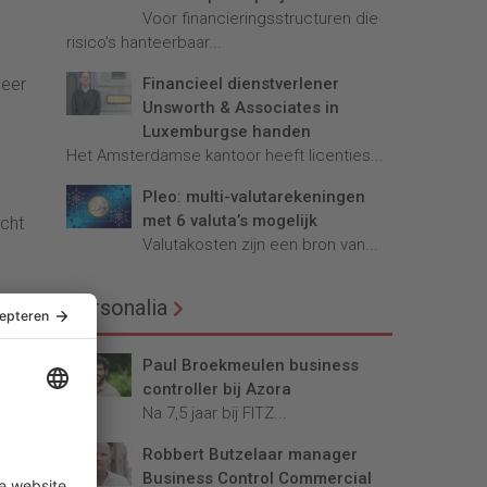
Voor financieringsstructuren die
risico’s hanteerbaar...
Financieel dienstverlener
meer
Unsworth & Associates in
Luxemburgse handen
Het Amsterdamse kantoor heeft licenties...
Pleo: multi-valutarekeningen
met 6 valuta’s mogelijk
acht
Valutakosten zijn een bron van...
Personalia
ten
Paul Broekmeulen business
nus
controller bij Azora
 erop
Na 7,5 jaar bij FITZ...
“
Robbert Butzelaar manager
Business Control Commercial