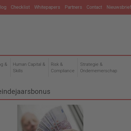
log
Checklist
Whitepapers
Partners
Contact
Nieuwsbrie
ng &
Human Capital &
Risk &
Strategie &
n
Skills
Compliance
Ondernemerschap
eindejaarsbonus