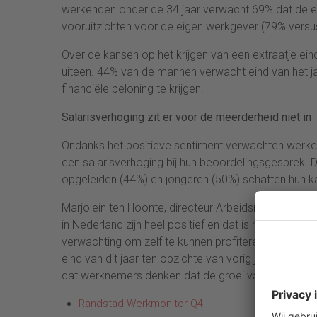
werkenden onder de 34 jaar verwacht 69% dat de ec
vooruitzichten voor de eigen werkgever (79% vers
Over de kansen op het krijgen van een extraatje e
uiteen. 44% van de mannen verwacht eind van het j
financiële beloning te krijgen.
Salarisverhoging zit er voor de meerderheid niet in
Ondanks het positieve sentiment verwachten werken
een salarisverhoging bij hun beoordelingsgesprek. Dit
opgeleiden (44%) en jongeren (50%) schatten hun ka
Marjolein ten Hoonte, directeur Arbeidsmarkt en 
in Nederland zijn heel positief en dat is mooi nie
verwachting om zelf te kunnen profiteren in de vo
eind van dit jaar ten opzichte van vorig jaar, terwijl
dat werknemers denken dat de groei van het bedrijf
Randstad Werkmonitor Q4