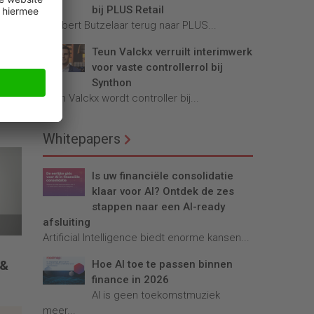
bij PLUS Retail
Robbert Butzelaar terug naar PLUS...
Teun Valckx verruilt interimwerk
voor vaste controllerrol bij
Synthon
Teun Valckx wordt controller bij...
Whitepapers
Is uw financiële consolidatie
klaar voor AI? Ontdek de zes
stappen naar een AI-ready
afsluiting
Artificial Intelligence biedt enorme kansen...
 &
Hoe AI toe te passen binnen
finance in 2026
AI is geen toekomstmuziek
meer...