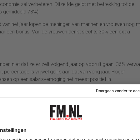
onomie zal verbeteren. Ditzelfde geldt met betrekking tot de
us gemiddeld 73%).
ind van het jaar lopen de meningen van mannen en vrouwen nog 
aar een bonus. Van de vrouwen denkt slechts 30% een extra
den niet dat ze er zelf volgend jaar op vooruit gaan. 36% verw
 percentage is vrijwel gelijk aan dat van vorig jaar. Hoger
nsen op een salarisverhoging het meest positief in.
MVO van Randstad Groep Nederland: “De economische vooruitzich
uws. Werknemers zijn volgens ons onderzoek terughoudend in hun
rm van financiële vooruitgang. Minder mensen verwachten een bo
 onze economie er nu juist beter voorstaat dan eind 2015. Het lijkt
 iets langer op zich laat wachten dan de groei van de economie.