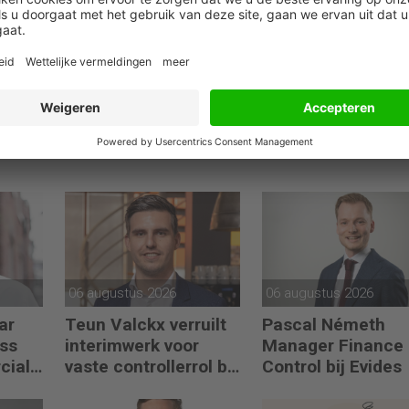
06 augustus 2026
06 augustus 2026
ar
Teun Valckx verruilt
Pascal Németh
ss
interimwerk voor
Manager Finance
cial
vaste controllerrol bij
Control bij Evides
Synthon