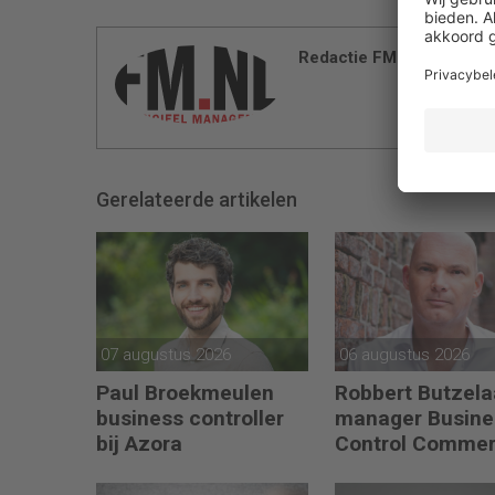
Redactie FM
Gerelateerde artikelen
07 augustus 2026
06 augustus 2026
Paul Broekmeulen
Robbert Butzela
business controller
manager Busine
bij Azora
Control Commer
bij PLUS Retail