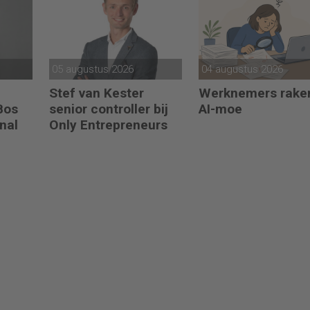
05 augustus 2026
04 augustus 2026
Stef van Kester
Werknemers rake
 Bos
senior controller bij
AI-moe
nal
Only Entrepreneurs