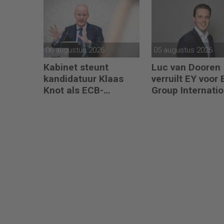
06 augustus 2026
05 augustus 2026
Kabinet steunt
Luc van Dooren
kandidatuur Klaas
verruilt EY voor
Knot als ECB-
Group Internatio
president