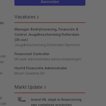
Aanmelden
Vacatures
hts
Manager Bedrijfsvoering, Financiën &
Control Jeugdbescherming Rotterdam
(36 uur)
Jeugdbescherming Rotterdam Rijnmond
Financieel Controller
 van
lArcade administraties-advies-belastingen
mie
Hoofd Financiële Administratie
an
Bloem Sealants BV
Markt Update
at
Invest-NL stapt in financiering
 van
van complexe projecten