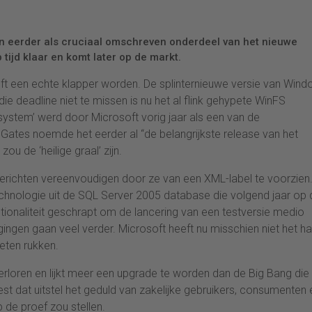
n eerder als cruciaal omschreven onderdeel van het nieuwe
tijd klaar en komt later op de markt.
ft een echte klapper worden. De splinternieuwe versie van Win
deadline niet te missen is nu het al flink gehypete WinFS
ystem’ werd door Microsoft vorig jaar als een van de
Gates noemde het eerder al “de belangrijkste release van het
u de ‘heilige graal’ zijn.
richten vereenvoudigen door ze van een XML-label te voorzien.
hnologie uit de SQL Server 2005 database die volgend jaar op 
nctionaliteit geschrapt om de lancering van een testversie medio
gingen gaan veel verder. Microsoft heeft nu misschien niet het har
eten rukken.
erloren en lijkt meer een upgrade te worden dan de Big Bang die
 dat uitstel het geduld van zakelijke gebruikers, consumenten 
 de proef zou stellen.