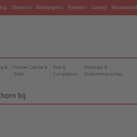
log
Checklist
Whitepapers
Partners
Contact
Nieuwsbrie
ng &
Human Capital &
Risk &
Strategie &
n
Skills
Compliance
Ondernemerschap
horn bij