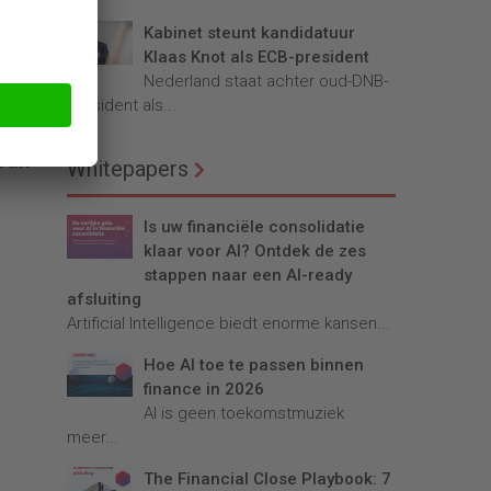
Kabinet steunt kandidatuur
Klaas Knot als ECB-president
Nederland staat achter oud-DNB-
president als...
 van
Whitepapers
Is uw financiële consolidatie
klaar voor AI? Ontdek de zes
stappen naar een AI-ready
afsluiting
Artificial Intelligence biedt enorme kansen...
Hoe AI toe te passen binnen
finance in 2026
AI is geen toekomstmuziek
meer...
The Financial Close Playbook: 7