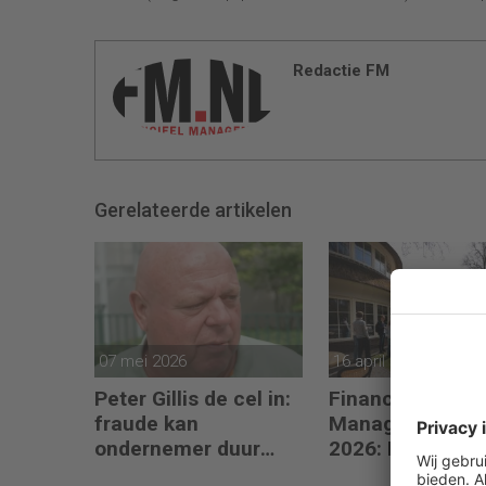
Redactie FM
Gerelateerde artikelen
07 mei 2026
16 april 2026
Peter Gillis de cel in:
Financieel
fraude kan
Management D
ondernemer duur
2026: Neem de
komen te staan
toekomst in eig