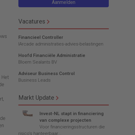
Aanmelden
Vacatures
dows
Financieel Controller
lArcade administraties-advies-belastingen
Hoofd Financiële Administratie
Bloem Sealants BV
Adviseur Business Control
 Het
Business Leads
de
Markt Update
t,
Invest-NL stapt in financiering
 de
van complexe projecten
en
Voor financieringsstructuren die
risico’s hanteerbaar...