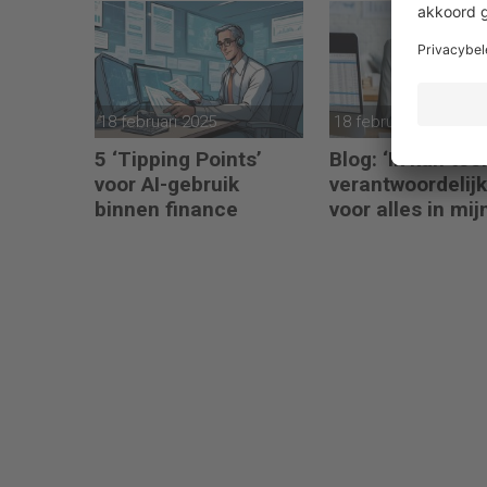
hand
18 februari 2025
18 februari 2025
5 ‘Tipping Points’
Blog: ‘Ik kan toc
voor AI-gebruik
verantwoordelijk
binnen finance
voor alles in mij
waardeketen?’