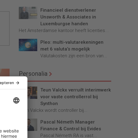
Financieel dienstverlener
Unsworth & Associates in
Luxemburgse handen
Het Amsterdamse kantoor heeft licenties...
Pleo: multi-valutarekeningen
met 6 valuta’s mogelijk
Valutakosten zijn een bron van...
Personalia
Teun Valckx verruilt interimwerk
voor vaste controllerrol bij
Synthon
Teun Valckx wordt controller bij...
die
Pascal Németh Manager
e
Finance & Control bij Evides
Pascal Németh RA is vast...