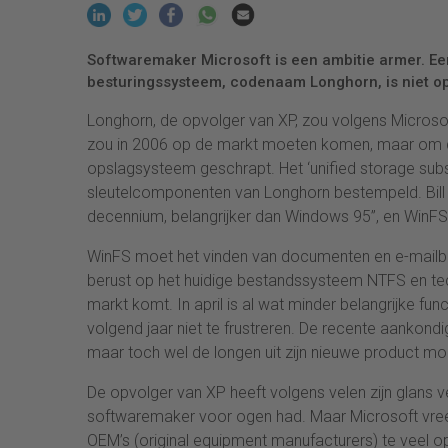
Softwaremaker Microsoft is een ambitie armer. Ee
besturingssysteem, codenaam Longhorn, is niet op 
Longhorn, de opvolger van XP, zou volgens Microso
zou in 2006 op de markt moeten komen, maar om die 
opslagsysteem geschrapt. Het ‘unified storage subs
sleutelcomponenten van Longhorn bestempeld. Bill 
decennium, belangrijker dan Windows 95”, en WinFS zo
WinFS moet het vinden van documenten en e-mailbe
berust op het huidige bestandssysteem NTFS en tec
markt komt. In april is al wat minder belangrijke fu
volgend jaar niet te frustreren. De recente aankondi
maar toch wel de longen uit zijn nieuwe product mo
De opvolger van XP heeft volgens velen zijn glans v
softwaremaker voor ogen had. Maar Microsoft vreest
OEM’s (original equipment manufacturers) te veel op