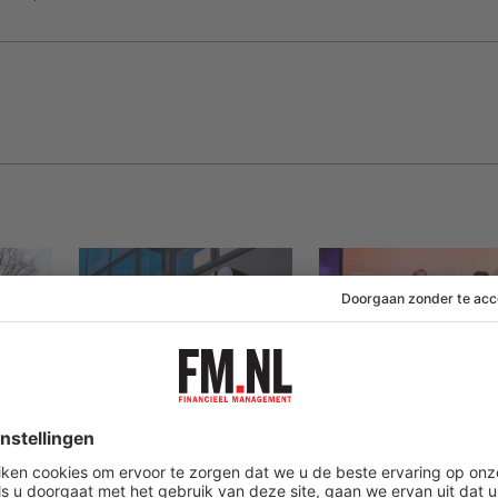
26 februari 2026
31 oktober 2025
Odido weigert deal
Dit zijn de lessen 
ag
met hakcers;
leiders van ASML,
klantdata op straat
Vopak en Defensi
en
toepassen in