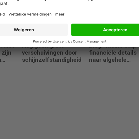
turbulente tijden
12 februari 2025
11 februari 2025
h niet
Nog geen grote
Blog: ‘Kleine stap
 zijn
verschuivingen door
financiële details
n
schijnzelfstandigheid
naar algehele
duurzaamheid ‘