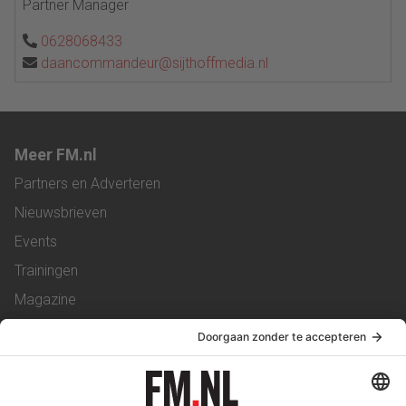
Partner Manager
0628068433
daancommandeur@sijthoffmedia.nl
Meer FM.nl
Partners en Adverteren
Nieuwsbrieven
Events
Trainingen
Magazine
Vacatures
Service & Contact
Contact