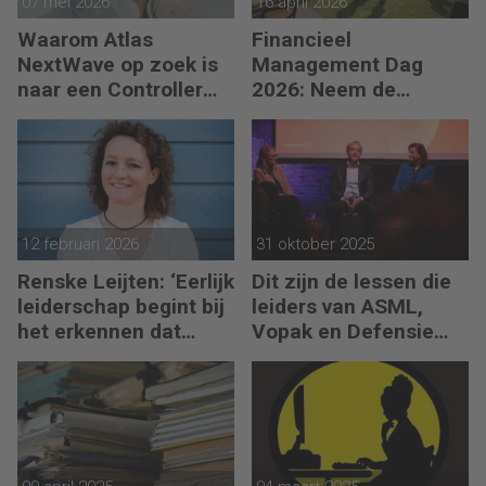
07 mei 2026
16 april 2026
Waarom Atlas
Financieel
NextWave op zoek is
Management Dag
naar een Controller
2026: Neem de
Group Finance
toekomst in eigen
hand
12 februari 2026
31 oktober 2025
Renske Leijten: ‘Eerlijk
Dit zijn de lessen die
leiderschap begint bij
leiders van ASML,
het erkennen dat
Vopak en Defensie
fouten maken erbij
toepassen in
hoort’
turbulente tijden