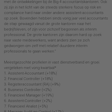
met de ontwikkelingen bij de Big 4 accountantskantoren. Ook
zij zijn in het licht van de steeds sterkere focus op risk en
compliance hard naar onder andere assistent-accountants
op zoek. Bovendien hebben sinds vorig jaar veel accountants
de stap gewaagd vanuit de grote kantoren naar het
bedrijfsleven, of zijn voor zichzelf begonnen als interim
professional. De grote kantoren zijn daarom hard op zoek
naar vaste medewerkers, want anders zien ze zich
gedwongen om zelf met relatief duurdere interim
professionals te gaan werken.”
Meestgezochte profielen in vast dienstverband en groei
vergeleken met vorig kwartaal*
1. Assistent-Accountant (+18%)
2. Financial Controller (+18%)
3. Registeraccountant (RA) (+9%)
4. Business Controller (+2%)
5. Financieel Manager (+19%)
6. Assistent-Controller (+2%)
7. Financieel Analist (+5%)
8. Manager Audit en Control (+17%)