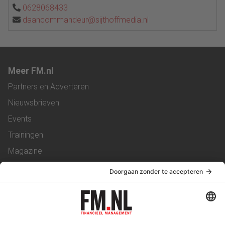
0628068433
daancommandeur@sijthoffmedia.nl
Meer FM.nl
Partners en Adverteren
Nieuwsbrieven
Events
Trainingen
Magazine
Vacatures
Service & Contact
Contact
Over ons