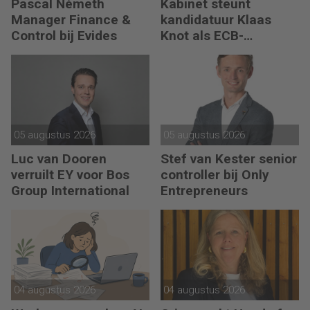
Pascal Németh
Kabinet steunt
Manager Finance &
kandidatuur Klaas
Control bij Evides
Knot als ECB-
president
05 augustus 2026
05 augustus 2026
Luc van Dooren
Stef van Kester senior
verruilt EY voor Bos
controller bij Only
Group International
Entrepreneurs
04 augustus 2026
04 augustus 2026