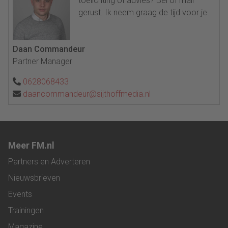
toelichting of advies? Bel of mail
gerust. Ik neem graag de tijd voor je.
Daan Commandeur
Partner Manager
0628068433
daancommandeur@sijthoffmedia.nl
Meer FM.nl
Partners en Adverteren
Nieuwsbrieven
Events
Trainingen
Magazine