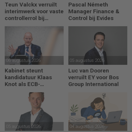
Teun Valckx verruilt
Pascal Németh
interimwerk voor vaste
Manager Finance &
controllerrol bij
Control bij Evides
Synthon
06 augustus 2026
05 augustus 2026
Kabinet steunt
Luc van Dooren
kandidatuur Klaas
verruilt EY voor Bos
Knot als ECB-
Group International
president
05 augustus 2026
04 augustus 2026