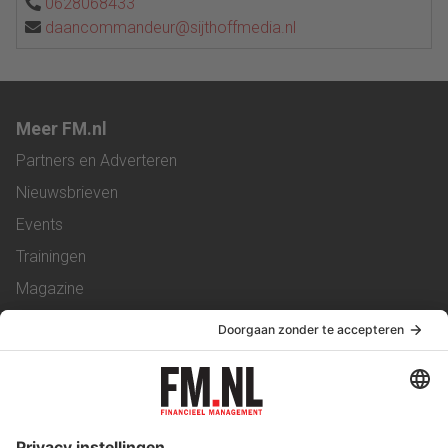
0628068433
daancommandeur@sijthoffmedia.nl
Meer FM.nl
Partners en Adverteren
Nieuwsbrieven
Events
Trainingen
Magazine
Vacatures
Service & Contact
Contact
Over ons